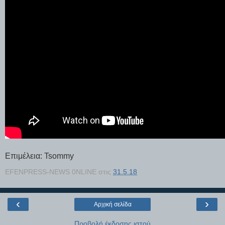
Επιμέλεια: Tsommy
EFENPRESS-NEWS 0NLINE
στις
31.5.18
‹
›
Αρχική σελίδα
Προβολή έκδοσης ιστού