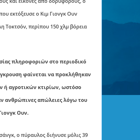
ους και εικόνες από δορυφόρους, ο
ου εκτόξευσε ο Κιμ Γιονγκ Ουν
λη Τοκτσόν, περίπου 150 χλμ βόρεια
σίας πληροφοριών στο περιοδικό
σύγκρουση φαίνεται να προκλήθηκαν
ν ή αγροτικών κτιρίων, ωστόσο
αν ανθρώπινες απώλειες λόγω του
Γιονγκ Ουν.
σάνγκ, ο πύραυλος διήνυσε μόλις 39