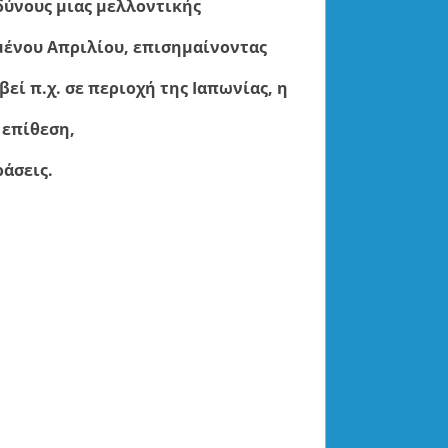
δύνους μιας μελλοντικής
μένου Απριλίου, επισημαίνοντας
εί π.χ. σε περιοχή της Ιαπωνίας, η
 επίθεση,
άσεις.