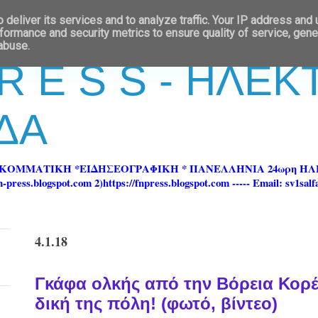
deliver its services and to analyze traffic. Your IP address and
formance and security metrics to ensure quality of service, gen
 abuse.
 R E S S - ΗΛΕ
ΔΑ
ΡΚΟΜΜΑΤΙΚΗ *ΕΙΔΗΣΕΟΓΡΑΦΙΚΗ * ΠΑΝΕΛΛΗΝΙΑ 24ωρη 
ss.blogspot.com 2)https://fnpress.blogspot.com ----- Email: sv1sal
4.1.18
Γκάφα ολκής από την Βόρεια Κορ
δική της πόλη! (φωτό, βίντεο)