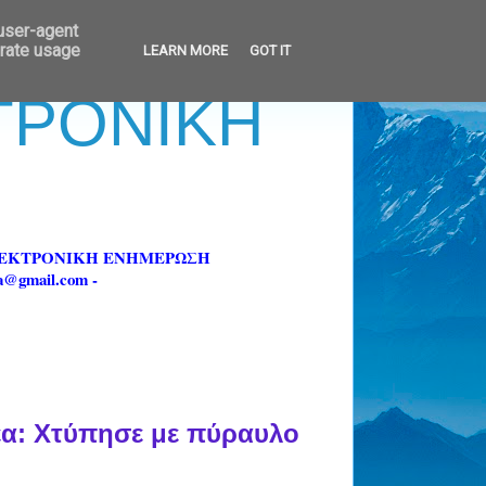
 user-agent
erate usage
LEARN MORE
GOT IT
ΚΤΡΟΝΙΚΗ
ΗΛΕΚΤΡΟΝΙΚΗ ΕΝΗΜΕΡΩΣΗ
fa@gmail.com -
έα: Χτύπησε με πύραυλο