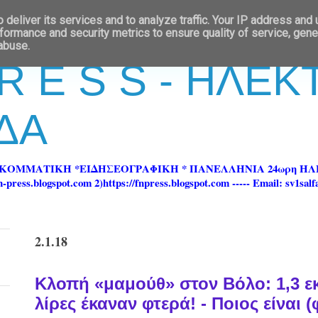
deliver its services and to analyze traffic. Your IP address and
formance and security metrics to ensure quality of service, gen
 abuse.
 R E S S - ΗΛΕ
ΔΑ
ΡΚΟΜΜΑΤΙΚΗ *ΕΙΔΗΣΕΟΓΡΑΦΙΚΗ * ΠΑΝΕΛΛΗΝΙΑ 24ωρη 
ss.blogspot.com 2)https://fnpress.blogspot.com ----- Email: sv1sal
2.1.18
Κλοπή «μαμούθ» στον Βόλο: 1,3 εκ
λίρες έκαναν φτερά! - Ποιος είναι 