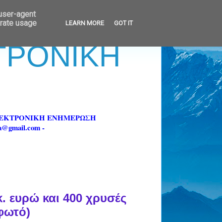
 user-agent
erate usage
LEARN MORE
GOT IT
ΚΤΡΟΝΙΚΗ
ΗΛΕΚΤΡΟΝΙΚΗ ΕΝΗΜΕΡΩΣΗ
fa@gmail.com -
. ευρώ και 400 χρυσές
(φωτό)