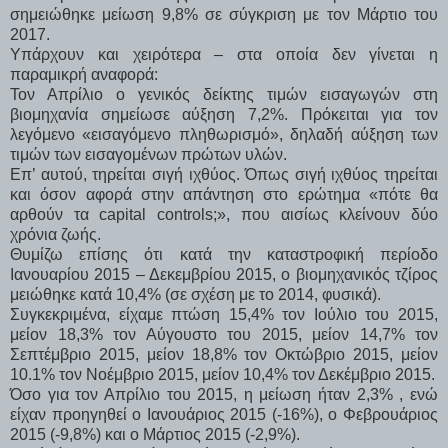
σημειώθηκε μείωση 9,8% σε σύγκριση με τον Μάρτιο του
2017.
Υπάρχουν και χειρότερα – στα οποία δεν γίνεται η
παραμικρή αναφορά:
Τον Απρίλιο ο γενικός δείκτης τιμών εισαγωγών στη
βιομηχανία σημείωσε αύξηση 7,2%. Πρόκειται για τον
λεγόμενο «εισαγόμενο πληθωρισμό», δηλαδή αύξηση των
τιμών των εισαγομένων πρώτων υλών.
Επ’ αυτού, τηρείται σιγή ιχθύος. Όπως σιγή ιχθύος τηρείται
και όσον αφορά στην απάντηση στο ερώτημα «πότε θα
αρθούν τα capital controls;», που αισίως κλείνουν δύο
χρόνια ζωής.
Θυμίζω επίσης ότι κατά την καταστροφική περίοδο
Ιανουαρίου 2015 – Δεκεμβρίου 2015, ο βιομηχανικός τζίρος
μειώθηκε κατά 10,4% (σε σχέση με το 2014, φυσικά).
Συγκεκριμένα, είχαμε πτώση 15,4% τον Ιούλιο του 2015,
μείον 18,3% τον Αύγουστο του 2015, μείον 14,7% τον
Σεπτέμβριο 2015, μείον 18,8% τον Οκτώβριο 2015, μείον
10.1% τον Νοέμβριο 2015, μείον 10,4% τον Δεκέμβριο 2015.
Όσο για τον Απρίλιο του 2015, η μείωση ήταν 2,3% , ενώ
είχαν προηγηθεί ο Ιανουάριος 2015 (-16%), ο Φεβρουάριος
2015 (-9,8%) και ο Μάρτιος 2015 (-2,9%).