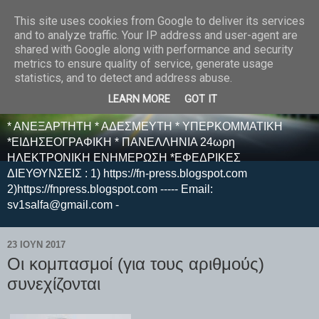
This site uses cookies from Google to deliver its services
E F E N P R E S S -
and to analyze traffic. Your IP address and user-agent are
shared with Google along with performance and security
ΗΛΕΚΤΡΟΝΙΚΗ
metrics to ensure quality of service, generate usage
statistics, and to detect and address abuse.
ΕΦΗΜΕΡΙΔΑ
LEARN MORE
GOT IT
* ΑΝΕΞΑΡΤΗΤΗ * ΑΔΕΣΜΕΥΤΗ * ΥΠΕΡΚΟΜΜΑΤΙΚΗ
*ΕΙΔΗΣΕΟΓΡΑΦΙΚΗ * ΠΑΝΕΛΛΗΝΙΑ 24ωρη
ΗΛΕΚΤΡΟΝΙΚΗ ΕΝΗΜΕΡΩΣΗ *ΕΦΕΔΡΙΚΕΣ
ΔΙΕΥΘΥΝΣΕΙΣ : 1) https://fn-press.blogspot.com
2)https://fnpress.blogspot.com ----- Email:
sv1salfa@gmail.com -
23 ΙΟΥΝ 2017
Οι κομπασμοί (για τους αριθμούς)
συνεχίζονται