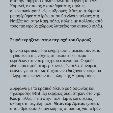
από την ταφή του πρώην ανώτατου ηγέτη του Αλί
Χαμενεΐ, ο οποίος σκοτώθηκε στις πρώτες
αμερικανοϊσραηλινές επιδρομές. Χθες το πτώμα του
μεταφέρθηκε στο Ιράκ, όπου θα γίνουν τελετές στη
Νατζάφ και στην Καρμπάλα, πόλεις με πολλούς από
τους πιο ιερούς χώρους λατρείας του σιιτικού ισλάμ.
Σειρά εκρήξεων στην περιοχή του Ορμούζ
Ιρανικά κρατικά μέσα ενημέρωσης μετέδωσαν κατά
τη διάρκεια της νύχτας ότι ακούστηκε σειρά
εκρήξεων στην περιοχή του στενού του Ορμούζ,
λίγη ώρα αφού οι αμερικανικές ένοπλες δυνάμεις
έκαναν γνωστό πως άρχισαν να διεξάγουν «ισχυρά
πλήγματα» εναντίον της Ισλαμικής Δημοκρατίας.
Σύμφωνα με το κρατικό δίκτυο ραδιοφωνίας και
τηλεόρασης
IRIB
, έξι εκρήξεις ακούστηκαν στο νησί
Κεσμ
, άλλες επτά στην πόλη
Σιρίκ
και αρκετές
ακόμη στη μεγάλη πόλη
Μπαντάρ Αμπάς
(νότια),
όπου βρίσκεται λιμάνι καίριας σημασίας για το Ιράν.