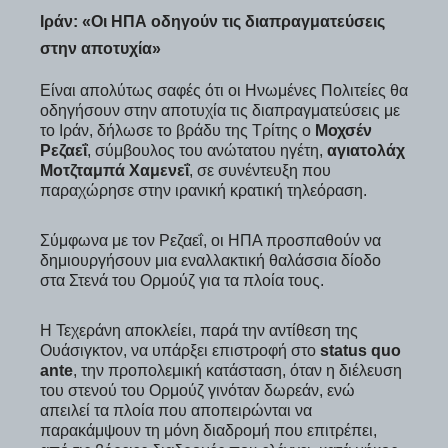
Ιράν: «Οι ΗΠΑ οδηγούν τις διαπραγματεύσεις
στην αποτυχία»
Είναι απολύτως σαφές ότι οι Ηνωμένες Πολιτείες θα
οδηγήσουν στην αποτυχία τις διαπραγματεύσεις με
το Ιράν, δήλωσε το βράδυ της Τρίτης ο
Μοχσέν
Ρεζαεΐ
, σύμβουλος του ανώτατου ηγέτη,
αγιατολάχ
Μοτζταμπά Χαμενεΐ
, σε συνέντευξη που
παραχώρησε στην ιρανική κρατική τηλεόραση.
Σύμφωνα με τον Ρεζαεΐ, οι ΗΠΑ προσπαθούν να
δημιουργήσουν μια εναλλακτική θαλάσσια δίοδο
στα Στενά του Ορμούζ για τα πλοία τους.
Η Τεχεράνη αποκλείει, παρά την αντίθεση της
Ουάσιγκτον, να υπάρξει επιστροφή στο
status quo
ante
, την προπολεμική κατάσταση, όταν η διέλευση
του στενού του Ορμούζ γινόταν δωρεάν, ενώ
απειλεί τα πλοία που αποπειρώνται να
παρακάμψουν τη μόνη διαδρομή που επιτρέπει,