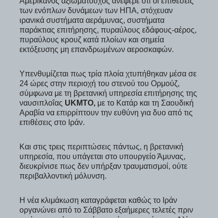
Αμερικανός αξιωματούχος ανέφερε ότι οι επιθέσεις
των ενόπλων δυνάμεων των ΗΠΑ, στόχευαν
ιρανικά συστήματα αεράμυνας, συστήματα
παράκτιας επιτήρησης, πυραύλους εδάφους-αέρος,
πυραύλους κρουζ κατά πλοίων και σημεία
εκτόξευσης μη επανδρωμένων αεροσκαφών.
Υπενθυμίζεται πως τρία πλοία χτυπήθηκαν μέσα σε
24 ώρες στην περιοχή του στενού του Ορμούζ,
σύμφωνα με τη βρετανική υπηρεσία επιτήρησης της
ναυσιπλοΐας
UKMTO,
με το Κατάρ και τη Σαουδική
Αραβία να επιρρίπτουν την ευθύνη για δυο από τις
επιθέσεις στο Ιράν.
Και στις τρεις περιπτώσεις πάντως, η βρετανική
υπηρεσία, που υπάγεται στο υπουργείο Άμυνας,
διευκρίνισε πως δεν υπήρξαν τραυματισμοί, ούτε
περιβαλλοντική μόλυνση.
Η νέα κλιμάκωση καταγράφεται καθώς το Ιράν
οργανώνει από το Σάββατο εξαήμερες τελετές πριν