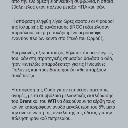
από την ενδιάμεση ειρηνευτική συμφωνία, η οποία
έβαλε τέλος στον πόλεμο μεταξύ ΗΠΑ και Ιράν.
Η απόφαση ελήφθη λίγες ώρες αφότου οι Φρουροί
της Ισλαμικής Επανάστασης (IRGC) εξαπέλυσαν
πυραύλους και μη επανδρωμένα αεροσκάφη
εναντίον πλοίων κοντά στο Στενό του Ορμούζ.
Αμερικανός αξιωματούχος δήλωσε ότι οι ενέργειες
του Ιράν στη στρατηγικής σημασίας θαλάσσια οδό,
ήταν «εντελώς απαράδεκτες» για τις Ηνωμένες
Πολιτείες και προειδοποίησε ότι «θα υπάρξουν
συνέπειες».
Η απόφαση της Ουάσιγκτον επηρέασε άμεσα τις
αγορές, με τα συμβόλαια μελλοντικής εκπλήρωσης
του
Brent
και του
WTI
να διευρύνουν τα κέρδη τους
και να καταγράφουν άνοδο μεγαλύτερη του 5% μετά
την ανακοίνωση της ανάκλησης της άδειας για την
πώληση ιρανικού πετρελαίου.