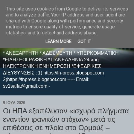
This site uses cookies from Google to deliver its services
E F E N P R E S S -
and to analyze traffic. Your IP address and user-agent are
shared with Google along with performance and security
ΗΛΕΚΤΡΟΝΙΚΗ
metrics to ensure quality of service, generate usage
statistics, and to detect and address abuse.
ΕΦΗΜΕΡΙΔΑ
LEARN MORE
GOT IT
* ΑΝΕΞΑΡΤΗΤΗ * ΑΔΕΣΜΕΥΤΗ * ΥΠΕΡΚΟΜΜΑΤΙΚΗ
*ΕΙΔΗΣΕΟΓΡΑΦΙΚΗ * ΠΑΝΕΛΛΗΝΙΑ 24ωρη
ΗΛΕΚΤΡΟΝΙΚΗ ΕΝΗΜΕΡΩΣΗ *ΕΦΕΔΡΙΚΕΣ
ΔΙΕΥΘΥΝΣΕΙΣ : 1) https://fn-press.blogspot.com
2)https://fnpress.blogspot.com ----- Email:
sv1salfa@gmail.com -
9 ΙΟΥΛ 2026
Οι ΗΠΑ εξαπέλυσαν «ισχυρά πλήγματα
εναντίον ιρανικών στόχων» μετά τις
επιθέσεις σε πλοία στο Ορμούζ –