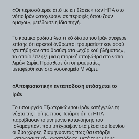
«Οι περισσότερες από τις επιθέσεις» των ΗΠΑ στο
νότιο Ιράν «στοχεύουν σε περιοχές όπου ζουν
άμαχοι», μετέδωσε η ίδια πηγή.
Το κρατικό ραδιοτηλεοπτικό δίκτυο του Ιράν ανέφερε
επίσης ότι αρκετοί άνθρωποι τραυματίστηκαν αφού
χτυπήθηκαν από θραύσματα «εχθρικού βλήματος»,
το οποίο έπληξε μια εμπορική αποβάθρα στο νότιο
λιμάνι Σιρίκ. Πρόσθεσε ότι οι τραυματίες
μεταφέρθηκαν στο νοσοκομείο Μινάμπ.
«Αποφασιστική» ανταπόδοση υπόσχεται το
Ιράν
Το υπουργείο Εξωτερικών του Ιράν κατήγγειλε τη
νύχτα της Τρίτης προς Τετάρτη ότι οι ΗΠΑ
παραβίασαν το μνημόνιο κατανόησης του
Ισλαμαμπάντ που υπέγραψαν στα μέσα του Ιουνίου
οι δύο χώρες, διαμηνύοντας πως θα υπάρξει
«αποφασιστική» ανταπόδοση, μετά τους νέους