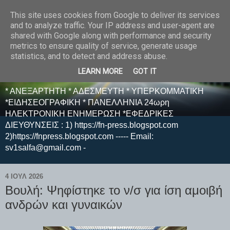
This site uses cookies from Google to deliver its services
E F E N P R E S S -
and to analyze traffic. Your IP address and user-agent are
shared with Google along with performance and security
ΗΛΕΚΤΡΟΝΙΚΗ
metrics to ensure quality of service, generate usage
statistics, and to detect and address abuse.
ΕΦΗΜΕΡΙΔΑ
LEARN MORE
GOT IT
* ΑΝΕΞΑΡΤΗΤΗ * ΑΔΕΣΜΕΥΤΗ * ΥΠΕΡΚΟΜΜΑΤΙΚΗ
*ΕΙΔΗΣΕΟΓΡΑΦΙΚΗ * ΠΑΝΕΛΛΗΝΙΑ 24ωρη
ΗΛΕΚΤΡΟΝΙΚΗ ΕΝΗΜΕΡΩΣΗ *ΕΦΕΔΡΙΚΕΣ
ΔΙΕΥΘΥΝΣΕΙΣ : 1) https://fn-press.blogspot.com
2)https://fnpress.blogspot.com ----- Email:
sv1salfa@gmail.com -
4 ΙΟΥΛ 2026
Βουλή: Ψηφίστηκε το ν/σ για ίση αμοιβή
ανδρών και γυναικών