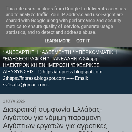
This site uses cookies from Google to deliver its services
E F E N P R E S S -
and to analyze traffic. Your IP address and user-agent are
shared with Google along with performance and security
ΗΛΕΚΤΡΟΝΙΚΗ
metrics to ensure quality of service, generate usage
statistics, and to detect and address abuse.
ΕΦΗΜΕΡΙΔΑ
LEARN MORE
GOT IT
* ΑΝΕΞΑΡΤΗΤΗ * ΑΔΕΣΜΕΥΤΗ * ΥΠΕΡΚΟΜΜΑΤΙΚΗ
*ΕΙΔΗΣΕΟΓΡΑΦΙΚΗ * ΠΑΝΕΛΛΗΝΙΑ 24ωρη
ΗΛΕΚΤΡΟΝΙΚΗ ΕΝΗΜΕΡΩΣΗ *ΕΦΕΔΡΙΚΕΣ
ΔΙΕΥΘΥΝΣΕΙΣ : 1) https://fn-press.blogspot.com
2)https://fnpress.blogspot.com ----- Email:
sv1salfa@gmail.com -
1 ΙΟΥΛ 2026
Διακρατική συμφωνία Ελλάδας-
Αιγύπτου για νόμιμη παραμονή
Αιγύπτιων εργατών για αγροτικές