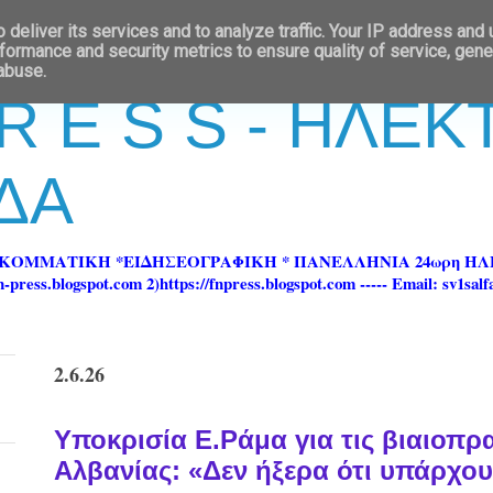
deliver its services and to analyze traffic. Your IP address and
formance and security metrics to ensure quality of service, gen
 abuse.
 R E S S - ΗΛΕ
ΔΑ
ΡΚΟΜΜΑΤΙΚΗ *ΕΙΔΗΣΕΟΓΡΑΦΙΚΗ * ΠΑΝΕΛΛΗΝΙΑ 24ωρη 
ss.blogspot.com 2)https://fnpress.blogspot.com ----- Email: sv1sal
2.6.26
Υποκρισία Ε.Ράμα για τις βιαιοπρ
Αλβανίας: «Δεν ήξερα ότι υπάρχου