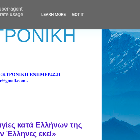
 user-agent
erate usage
LEARN MORE
GOT IT
ΚΤΡΟΝΙΚΗ
ΗΛΕΚΤΡΟΝΙΚΗ ΕΝΗΜΕΡΩΣΗ
fa@gmail.com -
αγίες κατά Ελλήνων της
ν Έλληνες εκεί»