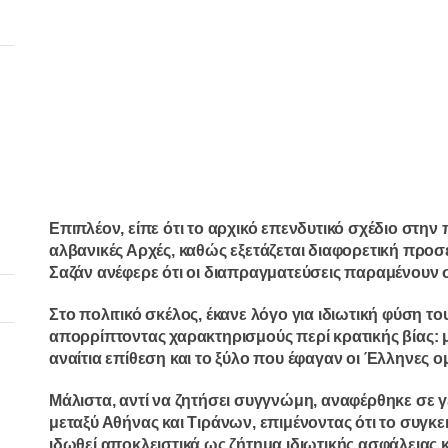
Επιπλέον, είπε ότι το αρχικό επενδυτικό σχέδιο στην 
αλβανικές Αρχές, καθώς εξετάζεται διαφορετική προσ
Σαζάν ανέφερε ότι οι διαπραγματεύσεις παραμένουν σ
Στο πολιτικό σκέλος, έκανε λόγο για ιδιωτική φύση το
απορρίπτοντας χαρακτηρισμούς περί κρατικής βίας: με
αναίτια επίθεση και το ξύλο που έφαγαν οι Έλληνες ο
Μάλιστα, αντί να ζητήσει συγγνώμη, αναφέρθηκε σε γ
μεταξύ Αθήνας και Τιράνων, επιμένοντας ότι το συγκ
ιδωθεί
αποκλειστικά ως ζήτημα ιδιωτικής ασφάλειας κα