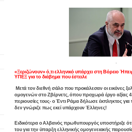
.
«Ξεριζώνουν» ό,τι ελληνικό υπάρχει στη Βόρειο Ήπει
ΥΠΕΞ για το διάβημα που έστειλε
Μετά τον διεθνή σάλο που προκάλεσαν οι εικόνες 
ομογενών στο Ζβέρνετς, όπου προχωρά έργο αξίας 4
περιουσίες τους- ο Έντι Ράμα δήλωσε έκπληκτος για 
δεν γνώριζε πως εκεί υπάρχουν Έλληνες!
Ειδικότερα ο Αλβανός πρωθυπουργός υποστήριξε ότ
του για
την ύπαρξη ελληνικής ομογενειακής παρουσία