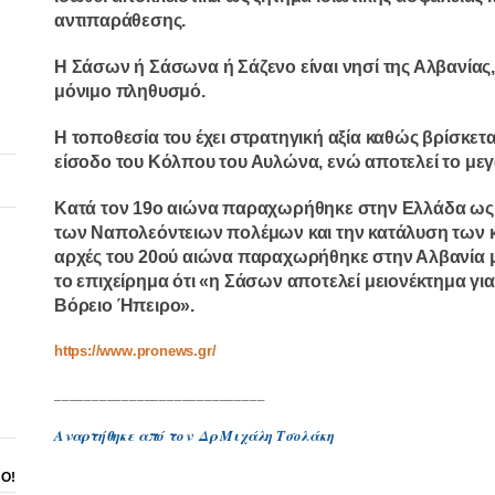
αντιπαράθεσης.
Η Σάσων ή Σάσωνα ή Σάζενο είναι νησί της Αλβανίας, 
μόνιμο πληθυσμό.
Η τοποθεσία του έχει στρατηγική αξία καθώς βρίσκετα
είσοδο του Κόλπου του Αυλώνα, ενώ αποτελεί το μεγ
Κατά τον 19ο αιώνα παραχωρήθηκε στην Ελλάδα ως 
των Ναπολεόντειων πολέμων και την κατάλυση των 
αρχές του 20ού αιώνα παραχωρήθηκε στην Αλβανία με
το επιχείρημα ότι «η Σάσων αποτελεί μειονέκτημα για
Βόρειο Ήπειρο».
https://www.pronews.gr/
____________________________
Αναρτήθηκε από τον Δρ Μιχάλη Τσολάκη
ΝΟ!