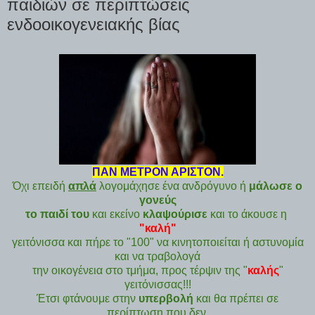
παιδιών σε περιπτώσεις
ενδοοικογενειακής βίας
ΠΑΝ ΜΕΤΡΟΝ ΑΡΙΣΤΟΝ.
Όχι επειδή
απλά
λογομάχησε ένα ανδρόγυνο ή
μάλωσε ο
γονεύς
το παιδί του
και εκείνο
κλαψούρισε
και το άκουσε η
"καλή"
γειτόνισσα και πήρε το "100" να κινητοποιείται ή αστυνομία
και να τραβολογά
την οικογένεια στο τμήμα, προς τέρψιν της "
καλής
"
γειτόνισσας!!!
Έτσι φτάνουμε στην
υπερβολή
και θα πρέπει σε
περίπτωση που δεν