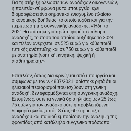
Για τη στήριξη άλλωστε των αναδόχων οικογενειών,
η πολιτεία- σύμφωνα με το υπουργείο, έχει
διαμορφώσει ένα σημαντικά ενισχυμένο πλαίσιο
οικονομικής βοήθειας, το οποίο ισχύει και για την
περίπτωση της συγγενικής αναδοχής. «Ήδη το
2021 θεσπίστηκε για πρώτη φορά το επίδομα
αναδοχής, το ποσό του οποίου αυξήθηκε το 2024
και πλέον ανέρχεται: σε 525 ευρώ για κάθε παιδί
τυπικής ανάπτυξης και σε 750 ευρώ για κάθε παιδί
με αναπηρία (νοητική, κινητική, ψυχική ή
αισθητηριακή).»
Επιπλέον, όπως διευκρινίζεται από υπουργείο και
σύμφωνα με τον ν. 4837/2021, ορίστηκε ρητά ότι οι
ηλικιακοί περιορισμοί που ισχύουν στη γενική
αναδοχή, δεν εφαρμόζονται στη συγγενική αναδοχή.
Επομένως, ούτε τα γενικά όρια ηλικίας των 25 έως
75 ετών για τον ανάδοχο ούτε η προβλεπόμενη
διαφορά ηλικίας από 18 έως 60 έτη μεταξύ
αναδόχου και παιδιού εμποδίζουν την ανάληψη της
φροντίδας από κατάλληλο συγγενικό πρόσωπο.