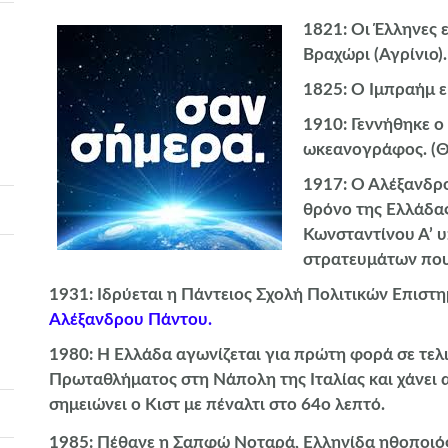
1821
: Οι Έλληνες
Βραχώρι (Αγρίνιο).
1825
: Ο Ιμπραήμ ε
1910
: Γεννήθηκε ο
ωκεανογράφος. (Θ
1917
: Ο Αλέξανδρ
θρόνο της Ελλάδας
Κωνσταντίνου Α’ 
στρατευμάτων που
1931
: Ιδρύεται η Πάντειος Σχολή Πολιτικών Επιστ
Αλέξανδρου Πάντου.
1980
: Η Ελλάδα αγωνίζεται για πρώτη φορά σε τε
Πρωταθλήματος στη Νάπολη της Ιταλίας και χάνει α
σημειώνει ο Κιστ με πέναλτι στο 64ο λεπτό.
1985
: Πέθανε η Σαπφώ Νοταρά, Ελληνίδα ηθοποιό