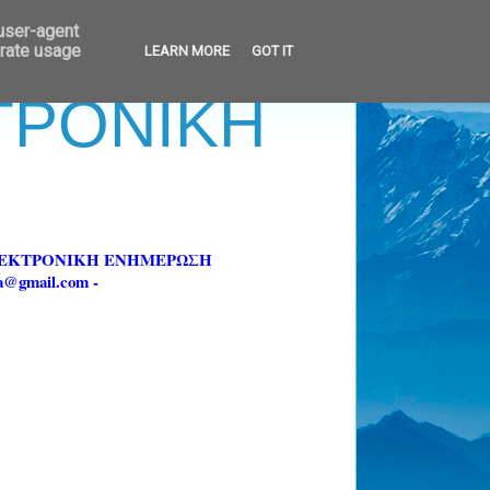
 user-agent
erate usage
LEARN MORE
GOT IT
ΚΤΡΟΝΙΚΗ
ΗΛΕΚΤΡΟΝΙΚΗ ΕΝΗΜΕΡΩΣΗ
fa@gmail.com -