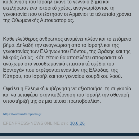
κυβέρνηση του Ισραήλ έκανε το γενναίο βήμα και
εκπλήρωσε ένα ιστορικό χρέος, αναγνωρίζοντας τη
γενοκτονία που υπέστησαν οι Αρμένιοι τα τελευταία χρόνια
της Οθωμανικής Αυτοκρατορίας.
Κάθε ελεύθερος άνθρωπος αναμένει πλέον και το επόμενο
βήμα. Δηλαδή την αναγνώριση από το Ισραήλ και της
γενοκτονίας των Ελλήνων του Πόντου, της Θράκης και της
Μικράς Ασίας. Κάτι τέτοιο θα αποτελέσει αποφασιστικό
ανάχωμα στα νεοοθωμανικά επεκτατικά σχέδια του
Ερντογάν που στρέφονται εναντίον της Ελλάδας, της
Κύπρου, του Ισραήλ και του γενναίου κουρδικού λαού.
Οφείλει η Ελληνική κυβέρνηση να αξιοποιήσει τη συγκυρία
και να μεταφέρει στην κυβέρνηση του Ισραήλ την σθεναρή
υποστήριξή της σε μια τέτοια πρωτοβουλία».
https://www.naftemporiki.gr
EFENPRESS-NEWS 0NLINE
στις
30.6.26