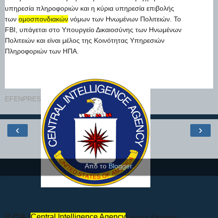
υπηρεσία πληροφοριών και η κύρια υπηρεσία επιβολής
των
ομοσπονδιακών
νόμων των Ηνωμένων Πολιτειών. Το
FBI, υπάγεται στο Υπουργείο Δικαιοσύνης των Ηνωμένων
Πολιτειών και είναι μέλος της Κοινότητας Υπηρεσιών
Πληροφοριών των ΗΠΑ.
EFENPRESS-NEWS 0NLINE
στις
27.5.26
‹
›
Αρχική σελίδα
Προβολή έκδοσης ιστού
Από το
Blogger
.
Η
CIA
Central Intelligence Agency
(
) είναι η Κεντρική