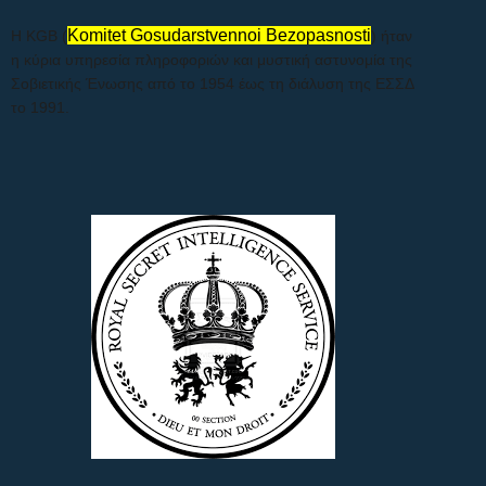
Komitet Gosudarstvennoi Bezopasnosti
Η KGB (
) ήταν
η κύρια υπηρεσία πληροφοριών και μυστική αστυνομία της
Σοβιετικής Ένωσης από το 1954 έως τη διάλυση της ΕΣΣΔ
το 1991.