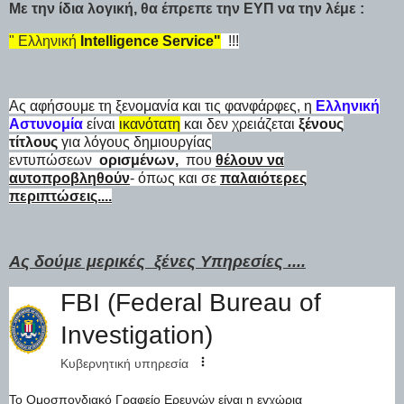
Με την ίδια λογική, θα έπρεπε την ΕΥΠ να την λέμε :
" Ελληνική
Intelligence Service"
!!!
Ας αφήσουμε τη ξενομανία και τις φανφάρφες, η
Ελληνική
Αστυνομία
είναι
ικανότατη
και δεν χρειάζεται
ξένους
τίτλους
για λόγους δημιουργίας
εντυπώσεων
ορισμένων,
που
θέλουν να
αυτοπροβληθούν
- όπως και σε
παλαιότερες
περιπτώσεις....
Ας δούμε μερικές ξένες Υπηρεσίες ....
FBI (Federal Bureau of
Investigation)
Κυβερνητική υπηρεσία
Το Ομοσπονδιακό Γραφείο Ερευνών είναι η εγχώρια