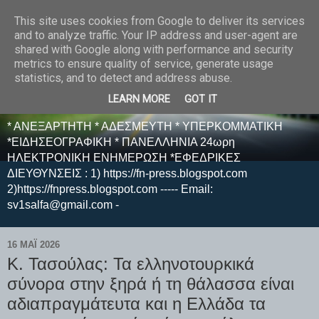
This site uses cookies from Google to deliver its services
E F E N P R E S S -
and to analyze traffic. Your IP address and user-agent are
shared with Google along with performance and security
ΗΛΕΚΤΡΟΝΙΚΗ
metrics to ensure quality of service, generate usage
statistics, and to detect and address abuse.
ΕΦΗΜΕΡΙΔΑ
LEARN MORE
GOT IT
* ΑΝΕΞΑΡΤΗΤΗ * ΑΔΕΣΜΕΥΤΗ * ΥΠΕΡΚΟΜΜΑΤΙΚΗ
*ΕΙΔΗΣΕΟΓΡΑΦΙΚΗ * ΠΑΝΕΛΛΗΝΙΑ 24ωρη
ΗΛΕΚΤΡΟΝΙΚΗ ΕΝΗΜΕΡΩΣΗ *ΕΦΕΔΡΙΚΕΣ
ΔΙΕΥΘΥΝΣΕΙΣ : 1) https://fn-press.blogspot.com
2)https://fnpress.blogspot.com ----- Email:
sv1salfa@gmail.com -
16 ΜΑΪ́ 2026
Κ. Τασούλας: Τα ελληνοτουρκικά
σύνορα στην ξηρά ή τη θάλασσα είναι
αδιαπραγμάτευτα και η Ελλάδα τα