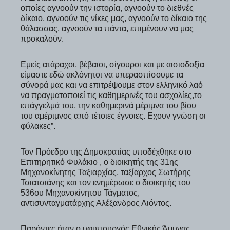
οποίες αγνοούν την ιστορία, αγνοούν το διεθνές
δίκαιο, αγνοούν τις νίκες μας, αγνοούν το δίκαιο της
θάλασσας, αγνοούν τα πάντα, επιμένουν να μας
προκαλούν.
Εμείς ατάραχοι, βέβαιοι, σίγουροι και με αισιοδοξία
είμαστε εδώ ακλόνητοι να υπερασπίσουμε τα
σύνορά μας και να επιτρέψουμε στον ελληνικό λαό
να πραγματοποιεί τις καθημερινές του ασχολίες,το
επάγγελμά του, την καθημερινά μέριμνα του βίου
του αμέριμνος από τέτοιες έγνοιες. Εχουν γνώση οι
φύλακες”.
Τον Πρόεδρο της Δημοκρατίας υποδέχθηκε στο
Επιτηρητικό Φυλάκιο , ο διοικητής της 31ης
Μηχανοκίνητης Ταξιαρχίας, ταξίαρχος Σωτήρης
Τσιατσιάνης και τον ενημέρωσε ο διοικητής του
536ου Μηχανοκίνητου Τάγματος,
αντισυνταγματάρχης Αλέξανδρος Λιόντος.
Παρόντες ήταν ο υφυπουργός Εθνικής Άμυνας,