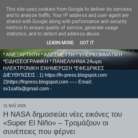
This site uses cookies from Google to deliver its services
E F E N P R E S S -
and to analyze traffic. Your IP address and user-agent are
shared with Google along with performance and security
ΗΛΕΚΤΡΟΝΙΚΗ
metrics to ensure quality of service, generate usage
statistics, and to detect and address abuse.
ΕΦΗΜΕΡΙΔΑ
LEARN MORE
GOT IT
* ΑΝΕΞΑΡΤΗΤΗ * ΑΔΕΣΜΕΥΤΗ * ΥΠΕΡΚΟΜΜΑΤΙΚΗ
*ΕΙΔΗΣΕΟΓΡΑΦΙΚΗ * ΠΑΝΕΛΛΗΝΙΑ 24ωρη
ΗΛΕΚΤΡΟΝΙΚΗ ΕΝΗΜΕΡΩΣΗ *ΕΦΕΔΡΙΚΕΣ
ΔΙΕΥΘΥΝΣΕΙΣ : 1) https://fn-press.blogspot.com
2)https://fnpress.blogspot.com ----- Email:
sv1salfa@gmail.com -
31 ΜΑΪ́ 2026
Η NASA δημοσιεύει νέες εικόνες του
«Super El Niño» – Τρομάζουν οι
συνέπειες που φέρνει