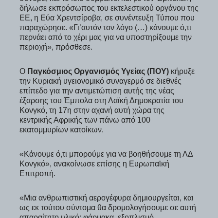
δήλωσε εκπρόσωπος του εκτελεστικού οργάνου της
ΕΕ, η Εύα Χρεντσίροβα, σε συνέντευξη Τύπου που
παραχώρησε. «Γι’αυτόν τον λόγο (…) κάνουμε ό,τι
περνάει από το χέρι μας για να υποστηρίξουμε την
περιοχή», πρόσθεσε.
Ο
Παγκόσμιος Οργανισμός Υγείας (ΠΟΥ)
κήρυξε
την Κυριακή υγειονομικό συναγερμό σε διεθνές
επίπεδο για την αντιμετώπιση αυτής της νέας
έξαρσης του Έμπολα στη Λαϊκή Δημοκρατία του
Κονγκό, τη 17η στην αχανή αυτή χώρα της
κεντρικής Αφρικής των πάνω από 100
εκατομμυρίων κατοίκων.
«Κάνουμε ό,τι μπορούμε για να βοηθήσουμε τη ΛΔ
Κονγκό», ανακοίνωσε επίσης η Ευρωπαϊκή
Επιτροπή.
«Μια ανθρωπιστική αερογέφυρα δημιουργείται, και
ως εκ τούτου σύντομα θα δρομολογήσουμε σε αυτή
απαραίτητο υλικό: φάρμακα, εξοπλισμό