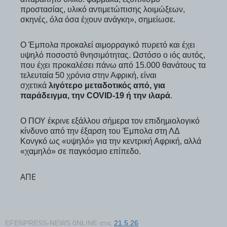
προστασίας, υλικό αντιμετώπισης λοιμώξεων,
σκηνές, όλα όσα έχουν ανάγκη», σημείωσε.
Ο Έμπολα προκαλεί αιμορραγικό πυρετό και έχει
υψηλό ποσοστό θνησιμότητας. Ωστόσο ο ιός αυτός,
που έχει προκαλέσει πάνω από 15.000 θανάτους τα
τελευταία 50 χρόνια στην Αφρική, είναι
σχετικά
λιγότερο μεταδοτικός από, για
παράδειγμα, την COVID-19 ή την ιλαρά
.
Ο ΠΟΥ έκρινε εξάλλου σήμερα τον επιδημιολογικό
κίνδυνο από την έξαρση του Έμπολα στη ΛΔ
Κονγκό ως «υψηλό» για την κεντρική Αφρική, αλλά
«χαμηλό» σε παγκόσμιο επίπεδο.
AΠΕ
EFENPRESS-NEWS 0NLINE
στις
21.5.26