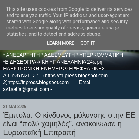
This site uses cookies from Google to deliver its services
E F E N P R E S S -
and to analyze traffic. Your IP address and user-agent are
shared with Google along with performance and security
ΗΛΕΚΤΡΟΝΙΚΗ
metrics to ensure quality of service, generate usage
statistics, and to detect and address abuse.
ΕΦΗΜΕΡΙΔΑ
LEARN MORE
GOT IT
* ΑΝΕΞΑΡΤΗΤΗ * ΑΔΕΣΜΕΥΤΗ * ΥΠΕΡΚΟΜΜΑΤΙΚΗ
*ΕΙΔΗΣΕΟΓΡΑΦΙΚΗ * ΠΑΝΕΛΛΗΝΙΑ 24ωρη
ΗΛΕΚΤΡΟΝΙΚΗ ΕΝΗΜΕΡΩΣΗ *ΕΦΕΔΡΙΚΕΣ
ΔΙΕΥΘΥΝΣΕΙΣ : 1) https://fn-press.blogspot.com
2)https://fnpress.blogspot.com ----- Email:
sv1salfa@gmail.com -
21 ΜΑΪ́ 2026
Έμπολα: Ο κίνδυνος μόλυνσης στην ΕΕ
είναι “πολύ χαμηλός”, ανακοίνωσε η
Ευρωπαϊκή Επιτροπή