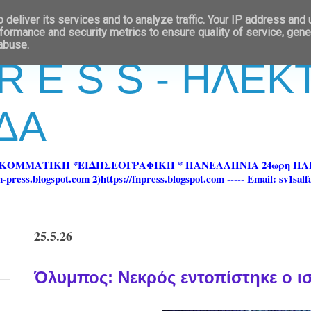
deliver its services and to analyze traffic. Your IP address and
formance and security metrics to ensure quality of service, gen
 abuse.
 R E S S - ΗΛΕ
ΔΑ
ΡΚΟΜΜΑΤΙΚΗ *ΕΙΔΗΣΕΟΓΡΑΦΙΚΗ * ΠΑΝΕΛΛΗΝΙΑ 24ωρη 
ss.blogspot.com 2)https://fnpress.blogspot.com ----- Email: sv1sal
25.5.26
Όλυμπος: Νεκρός εντοπίστηκε ο ι