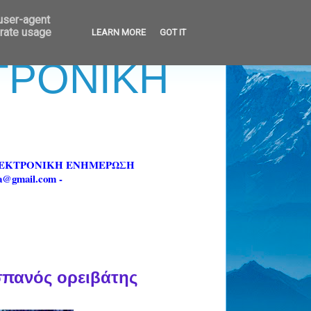
 user-agent
erate usage
LEARN MORE
GOT IT
ΚΤΡΟΝΙΚΗ
ΗΛΕΚΤΡΟΝΙΚΗ ΕΝΗΜΕΡΩΣΗ
fa@gmail.com -
σπανός ορειβάτης