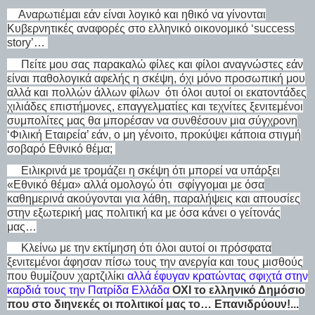
Αναρωτιέμαι εάν είναι λογικό και ηθικό να γίνονται
Κυβερνητικές αναφορές στο ελληνικό οικονομικό ‘success
story’…
Πείτε μου σας παρακαλώ φίλες και φίλοι αναγνώστες εάν
είναι παθολογικά αφελής η σκέψη, όχι μόνο προσωπική μου
αλλά και πολλών άλλων φίλων ότι όλοι αυτοί οι εκατοντάδες
χιλιάδες επιστήμονες, επαγγελματίες και τεχνίτες ξενιτεμένοι
συμπολίτες μας θα μπορέσαν να συνθέσουν μια σύγχρονη
‘Φιλική Εταιρεία’ εάν, ο μη γένοιτο, προκύψει κάποια στιγμή
σοβαρό Εθνικό θέμα;
Ειλικρινά με τρομάζει η σκέψη ότι μπορεί να υπάρξει
«Εθνικό θέμα» αλλά ομολογώ ότι σφίγγομαι με όσα
καθημερινά ακούγονται για λάθη, παραλήψεις και απουσίες
στην εξωτερική μας πολιτική κα με όσα κάνει ο γείτονάς
μας…
Κλείνω με την εκτίμηση ότι όλοι αυτοί οι πρόσφατα
ξενιτεμένοι άφησαν πίσω τους την ανεργία και τους μισθούς
που θυμίζουν χαρτζιλίκι
αλλά έφυγαν κρατώντας σφιχτά στην
καρδιά τους την Πατρίδα Ελλάδα
ΟΧΙ το ελληνικό Δημόσιο
που στο διηνεκές οι πολιτικοί μας το… Επανιδρύουν!...