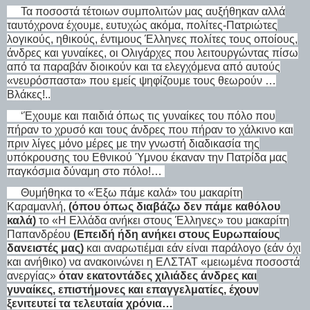
Τα ποσοστά τέτοιων συμπολιτών μας αυξήθηκαν αλλά
ταυτόχρονα έχουμε, ευτυχώς ακόμα, πολίτες-Πατριώτες
λογικούς, ηθικούς, έντιμους Έλληνες πολίτες τους οποίους,
άνδρες και γυναίκες, οι Ολιγάρχες που λειτουργώντας πίσω
από τα παραβάν διοικούν και τα ελεγχόμενα από αυτούς
«νευρόσπαστα» που εμείς ψηφίζουμε τους θεωρούν …
Βλάκες!..
‘Έχουμε και παιδιά όπως τις γυναίκες του πόλο που
πήραν το χρυσό και τους άνδρες που πήραν το χάλκινο και
πριν λίγες μόνο μέρες με την γνωστή διαδικασία της
υπόκρουσης του Εθνικού Ύμνου έκαναν την Πατρίδα μας
παγκόσμια δύναμη στο πόλο!…
Θυμήθηκα το «Έξω πάμε καλά» του μακαρίτη
Καραμανλή,
(όπου όπως διαβάζω δεν πάμε καθόλου
καλά)
το «Η Ελλάδα ανήκει στους Έλληνες» του μακαρίτη
Παπανδρέου
(Επειδή ήδη ανήκει στους Ευρωπαίους
δανειστές μας)
και αναρωτιέμαι εάν είναι παράλογο (εάν όχι
και ανήθικο) να ανακοινώνει η ΕΛΣΤΑΤ «μειωμένα ποσοστά
ανεργίας»
όταν εκατοντάδες χιλιάδες άνδρες και
γυναίκες, επιστήμονες και επαγγελματίες, έχουν
ξενιτευτεί τα τελευταία χρόνια…