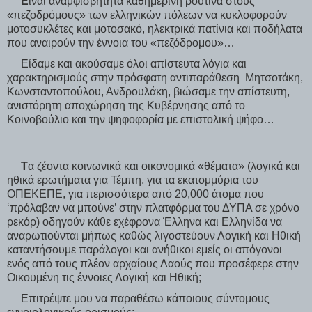
Ε
ίναι αναμφισβήτητα καθημερινή ρουτίνα στους
«πεζοδρόμους» των ελληνικών πόλεων να κυκλοφορούν
μοτοσυκλέτες και μοτοσακό, ηλεκτρικά πατίνια και ποδήλατα
που αναιρούν την έννοια του «πεζόδρομου»…
Είδαμε και ακούσαμε όλοι απίστευτα λόγια και
χαρακτηρισμούς στην πρόσφατη αντιπαράθεση Μητσοτάκη,
Κωνσταντοπούλου, Ανδρουλάκη, βιώσαμε την απίστευτη,
ανιστόρητη αποχώρηση της Κυβέρνησης από το
Κοινοβούλιο και την ψηφοφορία με επιστολική ψήφο…
Τ
α ζέοντα κοινωνικά και οικονομικά «θέματα» (λογικά και
ηθικά ερωτήματα για Τέμπη, για τα εκατομμύρια του
ΟΠΕΚΕΠΕ, για περισσότερα από 20,000 άτομα που
‘πρόλαβαν να μπούνε’ στην πλατφόρμα του ΔΥΠΑ σε χρόνο
ρεκόρ) οδηγούν κάθε εχέφρονα Έλληνα και Ελληνίδα να
αναρωτιούνται μήπως καθώς λιγοστεύουν Λογική και Ηθική
καταντήσουμε παράλογοι και ανήθικοι εμείς οι απόγονοι
ενός από τους πλέον αρχαίους Λαούς που προσέφερε στην
Οικουμένη τις έννοιες Λογική και Ηθική;
Επιτρέψτε μου να παραθέσω κάποιους σύντομους