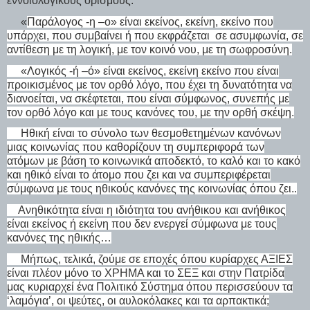
εννοιολογικούς ορισμούς:
«
Παράλογος -η –ο»
είναι εκείνος, εκείνη, εκείνο που
υπάρχει, που συμβαίνει ή που εκφράζεται σε ασυμφωνία, σε
αντίθεση με τη λογική, με τον κοινό νου, με τη σωφροσύνη.
«Λογικός -ή –ό» είναι εκείνος, εκείνη εκείνο που είναι
προικισμένος με τον ορθό λόγο, που έχει τη δυνατότητα να
διανοείται, να σκέφτεται, που είναι σύμφωνος, συνεπής με
τον ορθό λόγο και με τους κανόνες του, με την ορθή σκέψη.
Ηθική είναι το σύνολο των θεσμοθετημένων κανόνων
μιας κοινωνίας που καθορίζουν τη συμπεριφορά των
ατόμων με βάση το κοινωνικά αποδεκτό, το καλό και το κακό
και ηθικό είναι το άτομο που ζει και να συμπεριφέρεται
σύμφωνα με τους ηθικούς κανόνες της κοινωνίας όπου ζει..
Ανηθικότητα είναι η ιδιότητα του ανήθικου και ανήθικος
είναι εκείνος ή εκείνη που δεν ενεργεί σύμφωνα με τους
κανόνες της ηθικής…
Μήπως, τελικά, ζούμε σε εποχές όπου κυρίαρχες ΑΞΙΕΣ
είναι πλέον μόνο το ΧΡΗΜΑ και το ΣΕΞ και στην Πατρίδα
μας κυριαρχεί ένα Πολιτικό Σύστημα όπου περισσεύουν τα
‘λαμόγια’, οι ψεύτες, οι αυλοκόλακες και τα αρπακτικά;