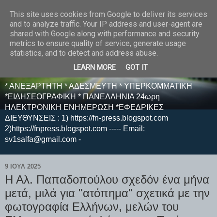
This site uses cookies from Google to deliver its services
E F E N P R E S S -
and to analyze traffic. Your IP address and user-agent are
shared with Google along with performance and security
ΗΛΕΚΤΡΟΝΙΚΗ
metrics to ensure quality of service, generate usage
statistics, and to detect and address abuse.
ΕΦΗΜΕΡΙΔΑ
LEARN MORE
GOT IT
* ΑΝΕΞΑΡΤΗΤΗ * ΑΔΕΣΜΕΥΤΗ * ΥΠΕΡΚΟΜΜΑΤΙΚΗ
*ΕΙΔΗΣΕΟΓΡΑΦΙΚΗ * ΠΑΝΕΛΛΗΝΙΑ 24ωρη
ΗΛΕΚΤΡΟΝΙΚΗ ΕΝΗΜΕΡΩΣΗ *ΕΦΕΔΡΙΚΕΣ
ΔΙΕΥΘΥΝΣΕΙΣ : 1) https://fn-press.blogspot.com
2)https://fnpress.blogspot.com ----- Email:
sv1salfa@gmail.com -
9 ΙΟΥΛ 2025
Η Αλ. Παπαδοπούλου σχεδόν ένα μήνα
μετά, μιλά για "ατόπημα" σχετικά με την
φωτογραφία Ελλήνων, μελών του