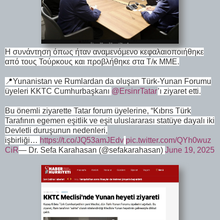
Η συνάντηση όπως ήταν αναμενόμενο κεφαλαιοποιήθηκε
από τους Τούρκους και προβλήθηκε στα Τ/κ ΜΜΕ.
📍Yunanistan ve Rumlardan da oluşan Türk-Yunan Forumu
üyeleri KKTC Cumhurbaşkanı
@ErsinrTatar
’ı ziyaret etti.
Bu önemli ziyarette Tatar forum üyelerine, “Kıbrıs Türk
Tarafının egemen eşitlik ve eşit uluslararası statüye dayalı iki
Devletli duruşunun nedenleri,
işbirliği…
https://t.co/JQ53amJEdv
pic.twitter.com/QYh0wuz
CiR
— Dr. Sefa Karahasan (@sefakarahasan)
June 19, 2025