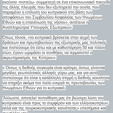
εκούσια -πιστεύω- συμμετοχή σε ένα επικοινωνιακό παιχνίδι
της άλλης πλευράς που δεν εξυπηρετεί την ουσία, που
παραμένει η επίλυση του κυπριακού στη βάση των
αποφάσεων του Συμβουλίου Ασφαλείας των Ηνωμένων
Εθνών και η επανένωση της νήσου», αντέτεινε η
Αναπληρώτρια Υπουργός Εξωτερικών.
Όπως τόνισε, «το κυπριακό βρίσκεται στην αιχμή των
δράσεων και πρωτοβουλιών της εξωτερικής μας πολιτικής
και πιστεύουμε ότι έστω και με καθυστέρηση 50 και πλέον
ετών, έχουν ωριμάσει οι συνθήκες να τερματιστεί ο
ακρωτηριασμός της Κύπρου».
« Όντως η διεθνής συγκυρία είναι κρίσιμη, όντως γίνονται
μεγάλες γεωπολιτικές αλλαγές γύρω μας, και για αυτό
πιστεύουμε ότι είναι η κατάλληλη στιγμή η διεθνής κοινότητα
να στηρίξει ακόμα πιο πολύ ενεργά τις πρωτοβουλίες των
Ηνωμένων Εθνών για το κυπριακό.
'Άλλωστε, αποτελεί πεποίθηση μας ότι βιώσιμη λύση του
κυπριακού είναι προς το συμφέρον και των ελληνοκυπρίων,
αλλά και της τουρκοκυπριακής κοινότητας» επεσήμανε και