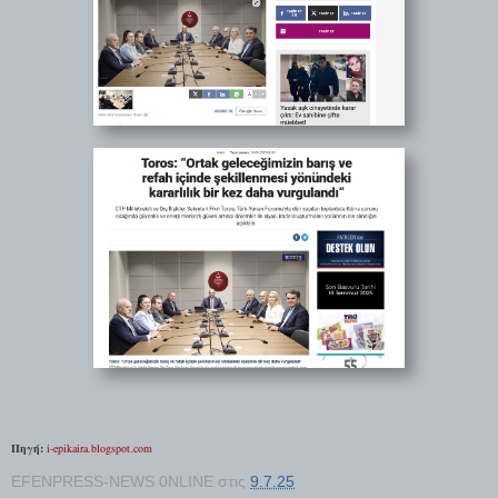
Πηγή:
i-epikaira.blogspot.com
EFENPRESS-NEWS 0NLINE
στις
9.7.25