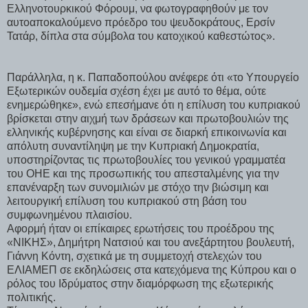
Ελληνοτουρκικού Φόρουμ, να φωτογραφηθούν με τον
αυτοαποκαλούμενο πρόεδρο του ψευδοκράτους, Ερσίν
Τατάρ, δίπλα στα σύμβολα του κατοχικού καθεστώτος».
Παράλληλα, η κ. Παπαδοπούλου ανέφερε ότι «το Υπουργείο
Εξωτερικών ουδεμία σχέση έχει με αυτό το θέμα, ούτε
ενημερώθηκε», ενώ επεσήμανε ότι η επίλυση του κυπριακού
βρίσκεται στην αιχμή των δράσεων και πρωτοβουλιών της
ελληνικής κυβέρνησης και είναι σε διαρκή επικοινωνία και
απόλυτη συναντίληψη με την Κυπριακή Δημοκρατία,
υποστηρίζοντας τις πρωτοβουλίες του γενικού γραμματέα
του ΟΗΕ και της προσωπικής του απεσταλμένης για την
επανέναρξη των συνομιλιών με στόχο την βιώσιμη και
λειτουργική επίλυση του κυπριακού στη βάση του
συμφωνημένου πλαισίου.
Αφορμή ήταν οι επίκαιρες ερωτήσεις του προέδρου της
«ΝΙΚΗΣ», Δημήτρη Νατσιού και του ανεξάρτητου βουλευτή,
Γιάννη Κόντη, σχετικά με τη συμμετοχή στελεχών του
ΕΛΙΑΜΕΠ σε εκδηλώσεις στα κατεχόμενα της Κύπρου και ο
ρόλος του Ιδρύματος στην διαμόρφωση της εξωτερικής
πολιτικής.