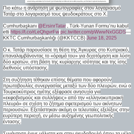
Πιο κάτω η ανάρτηση με φωτογραφίες στον λογαριασμό
Τατάρ στο λογαριασμό τους ψευδοκράτους στο Χ.
Cumhurbaşkanı
@ErsinrTatar
, Türk-Yunan Formu’nu kabul
etti
https://t.co/rLeQhgvrFw
pic.twitter.com/pWwwNxGGDS
—
KKTC Cumhurbaşkanlığı (@KKTCCB)
June 18, 2025
Ο κ. Τατάρ παρουσίασε τη θέση της Άγκυρας στο Κυπριακό,
επαναλαμβάνοντας το «όραμά του» για διχοτόμηση και λύση
δύο κρατών, στη βάση της κυρίαρχης ισότητας και της ίσης
διεθνούς υπόστασης.
Στη συζήτηση τέθηκαν επίσης θέματα που αφορούν
πρωτοβουλίες συνεργασίας μεταξύ των δύο πλευρών, ενώ ο
Τουρκοκύπριος ηγέτης εξέφρασε ανησυχία για
«εκφοβισμούς και συλλήψεις» από την «ελληνοκυπριακή
πλευρά» σε σχέση το ζήτημα σφετερισμού των ακίνητων
περιουσιών. Εξετάστηκαν ακόμη οι τελευταίες εξελίξεις στην
ευρύτερη περιοχή, εν μέσω αυξημένης γεωπολιτικής
έντασης.
Συνάντηση έγινε μάλιστα και στην ψευδοβουλή όπου τα μέλη