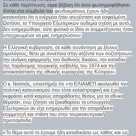
Σε κάθε περίπτωση, είμαι βέβαιη ότι όσοι φωτογραφήθηκαν
δίπλα στα σύμβολα του
ψευδοκράτους έχουν ήδη
κατανοήσει ότι η ενέργεια ήταν ατυχέστατη και εσφαλμένη.
Ωστόσο, το Υπουργείο Εξωτερικών ουδεμία σχέση με αυτό,
δεν ενημερώθηκε, ούτε φυσικά οι ίδιοι οι συμμετέχοντες ήταν
υποχρεωμένοι να μας ενημερώσουν.
Η Ελληνική κυβέρνηση, σε κάθε συνάντηση με ξένους
ομολόγους, θέτει με συνέπεια στην ατζέντα των συζητήσεων
την ανάγκη εφαρμογής του διεθνούς δικαίου, την καταδίκη
της παράνομης τουρκικής εισβολής του 1974 και την
αποκατάσταση της εθνικής κυριαρχίας της Κύπρου».
Ο κ. Νατσιός, υποστήριξε ότι «το ΕΛΙΑΜΕΠ ακολουθεί την
πολιτική κατευνασμού που είναι καταστροφική και έχει
εκφράσει κατά καιρούς απαράδεκτες θέσεις για τα εθνικά
θέματα», ενώ ζήτησε να ξεκαθαρίσει το υπουργείο
Εξωτερικών αν είχε ενημερωθεί για την απαράδεκτη
συμμετοχή και στάση του στην τουρκοκυπριακή
προπαγάνδα.
«Το θέμα αυτό το έχουμε ήδη καταδικάσει ως λάθος και ως