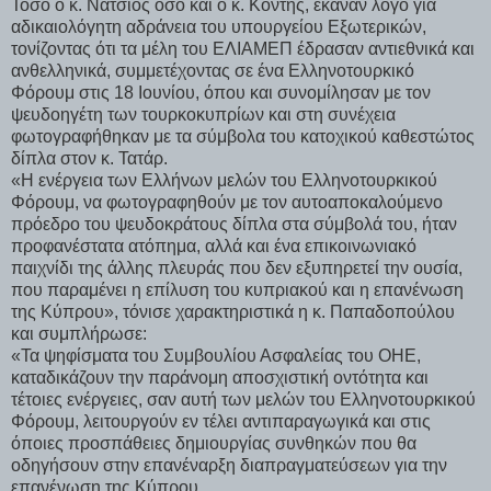
Τόσο ο κ. Νατσιός όσο και ο κ. Κόντης, έκαναν λόγο για
αδικαιολόγητη αδράνεια του υπουργείου Εξωτερικών,
τονίζοντας ότι τα μέλη του ΕΛΙΑΜΕΠ έδρασαν αντιεθνικά και
ανθελληνικά, συμμετέχοντας σε ένα Ελληνοτουρκικό
Φόρουμ στις 18 Ιουνίου, όπου και συνομίλησαν με τον
ψευδοηγέτη των τουρκοκυπρίων και στη συνέχεια
φωτογραφήθηκαν με τα σύμβολα του κατοχικού καθεστώτος
δίπλα στον κ. Τατάρ.
«Η ενέργεια των Ελλήνων μελών του Ελληνοτουρκικού
Φόρουμ, να φωτογραφηθούν με τον αυτοαποκαλούμενο
πρόεδρο του ψευδοκράτους δίπλα στα σύμβολά του, ήταν
προφανέστατα ατόπημα, αλλά και ένα επικοινωνιακό
παιχνίδι της άλλης πλευράς που δεν εξυπηρετεί την ουσία,
που παραμένει η επίλυση του κυπριακού και η επανένωση
της Κύπρου», τόνισε χαρακτηριστικά η κ. Παπαδοπούλου
και συμπλήρωσε:
«Τα ψηφίσματα του Συμβουλίου Ασφαλείας του ΟΗΕ,
καταδικάζουν την παράνομη αποσχιστική οντότητα και
τέτοιες ενέργειες, σαν αυτή των μελών του Ελληνοτουρκικού
Φόρουμ, λειτουργούν εν τέλει αντιπαραγωγικά και στις
όποιες προσπάθειες δημιουργίας συνθηκών που θα
οδηγήσουν στην επανέναρξη διαπραγματεύσεων για την
επανένωση της Κύπρου.