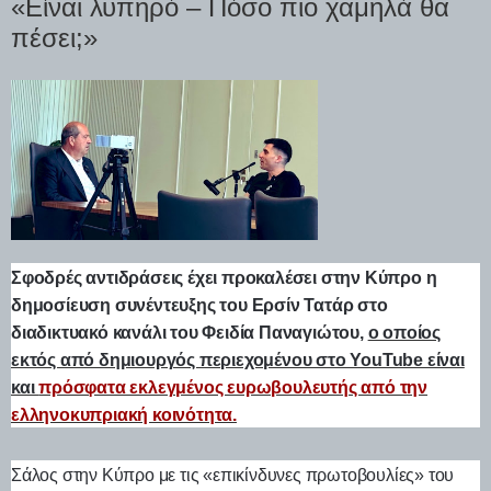
«Είναι λυπηρό – Πόσο πιο χαμηλά θα
πέσει;»
Σφοδρές αντιδράσεις έχει προκαλέσει στην Κύπρο η
δημοσίευση συνέντευξης του Ερσίν Τατάρ στο
διαδικτυακό κανάλι του Φειδία Παναγιώτου,
ο οποίος
εκτός από δημιουργός περιεχομένου στο YouTube είναι
και
πρόσφατα εκλεγμένος ευρωβουλευτής από την
ελληνοκυπριακή κοινότητα.
Σάλος στην Κύπρο με τις «επικίνδυνες πρωτοβουλίες» του