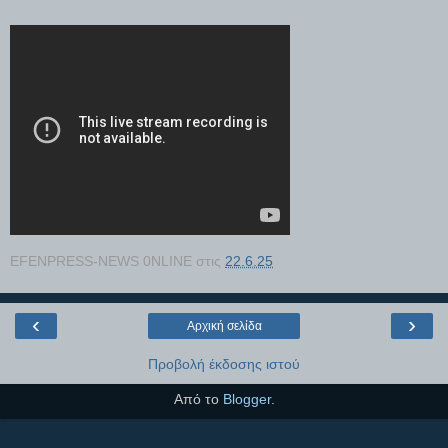
EFENPRESS-NEWS 0NLINE
στις
22.6.25
‹
›
Αρχική σελίδα
Προβολή έκδοσης ιστού
Από το
Blogger
.