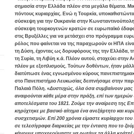
σημασία στην Ελλάδα πλέον στα μεγάλα θέματα.
Μι
πόντους κυριαρχίας. Ενώ η Τουρκία, υποκαθιστώντ
σύσκεψη για την Ουκρανία στην Κωνσταντινούπολη,
σύσκεψη τουρκογενών κρατών σε ευρωπαϊκό έδαφο
στις Βρυξέλλες για να μετάσχει στο πρόγραμμα ευ
ρόλος που φαίνεται να της παραχωρούν οι ΗΠΑ είνα
τη Δύση, έχοντας ως δορυφόρους της την Ελλάδα, τ
τη Συρία, τη Λιβύη κ.ά. Πλέον αυτού, στοχεύει στην 
πλέον με εξοπλισμούς. Τούτων δοθέντων, ήταν μάλλ
διατύπωσε ένας εγνωσμένου κύρους πανεπιστημιακό
στο Πανεπιστήμιο Λευκωσίας δειπνήσαμε στην παρ
Παλαιά Πόλη. «
Δυστυχώς, όλα όσα συμβαίνουν μας
αναιρούνται κάθε μέρα στην πράξη, επί των ημερών
αποτελέσματα του 1821. Ζούμε την αναίρεση της 
κηρύχτηκε με βασικό αίτημα ένα ανεξάρτητο και κυ
συσχετισμών. Επί 200 χρόνια είμαστε κυρίαρχοι του
σε τελεσίγραφα διαρκείας με την ένταση που το ζού
κάνουμε υποχρεούμαστε να ρωτάμε τα άλλα κράτη! Κ