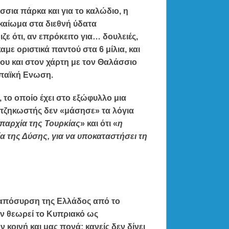
άσσια πάρκα και για το καλώδιο, η
καίωμα στα διεθνή ύδατα
ζε ότι, αν επρόκειτο για… δουλειές,
αμε οριστικά παντού στα 6 μίλια, και
ου και στον χάρτη με τον Θαλάσσιο
παϊκή Ενωση.
 το οποίο έχει στο εξώφυλλο μια
τζηκωστής δεν «μάσησε» τα λόγια
επαρχία της Τουρκίας
» και ότι «
η
α της Δύσης, για να υποκαταστήσει τη
 απόσυρση της Ελλάδος από το
εν θεωρεί το Κυπριακό ως
κοινή και μας πονά: κανείς δεν δίνει