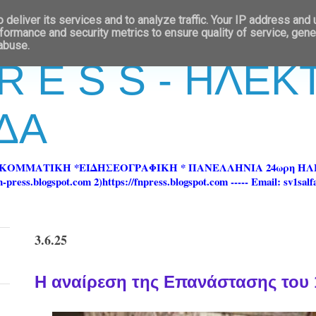
deliver its services and to analyze traffic. Your IP address and
formance and security metrics to ensure quality of service, gen
 abuse.
 R E S S - ΗΛΕ
ΔΑ
ΡΚΟΜΜΑΤΙΚΗ *ΕΙΔΗΣΕΟΓΡΑΦΙΚΗ * ΠΑΝΕΛΛΗΝΙΑ 24ωρη 
ss.blogspot.com 2)https://fnpress.blogspot.com ----- Email: sv1sal
3.6.25
H αναίρεση της Επανάστασης του 