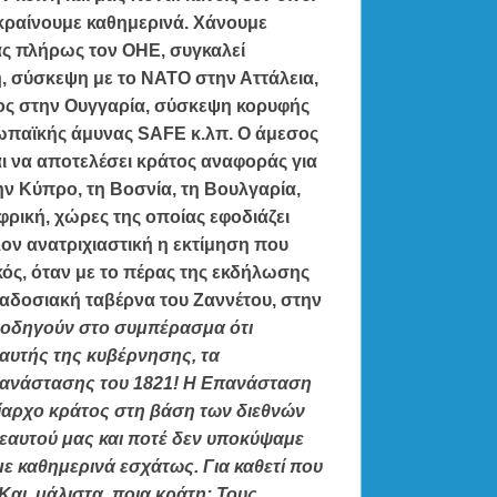
κραίνουμε καθημερινά. Χάνουμε
ας πλήρως τον ΟΗΕ, συγκαλεί
 σύσκεψη με το ΝΑΤΟ στην Αττάλεια,
ς στην Ουγγαρία, σύσκεψη κορυφής
ρωπαϊκής άμυνας SAFE κ.λπ
. Ο άμεσος
ι να αποτελέσει κράτος αναφοράς για
ην Κύπρο, τη Βοσνία, τη Βουλγαρία,
Αφρική, χώρες της οποίας εφοδιάζει
ον ανατριχιαστική η εκτίμηση που
ς, όταν με το πέρας της εκδήλωσης
αδοσιακή ταβέρνα του Ζαννέτου, στην
 οδηγούν στο συμπέρασμα ότι
 αυτής της κυβέρνησης, τα
Επανάστασης του 1821! Η Επανάσταση
ρίαρχο κράτος στη βάση των διεθνών
 εαυτού μας και ποτέ δεν υποκύψαμε
με καθημερινά εσχάτως. Για καθετί που
αι, μάλιστα, ποια κράτη; Τους