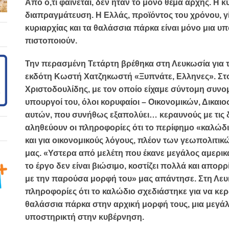
Από ό,τι φαίνεται, δεν ήταν το μόνο θέμα αρχής. Η κ
διαπραγμάτευση. Η Ελλάς, προϊόντος του χρόνου, γ
κυριαρχίας και τα θαλάσσια πάρκα είναι μόνο μια υ
πιστοποιούν.
Την περασμένη Τετάρτη βρέθηκα στη Λευκωσία για τ
εκδότη Κωστή Χατζηκωστή «Ξυπνάτε, Ελληνες». Στ
Χριστοδουλίδης, με τον οποίο είχαμε σύντομη συνομ
υπουργοί του, όλοι κορυφαίοι – Οικονομικών, Δικαιο
αυτών, που συνήθως εξαπολύει… κεραυνούς με τις 
αληθεύουν οι πληροφορίες ότι το περίφημο «καλώδι
και για οικονομικούς λόγους, πλέον των γεωπολιτικ
μας. «Υστερα από μελέτη που έκανε μεγάλος αμερικα
το έργο δεν είναι βιώσιμο, κοστίζει πολλά και απο
με την παρούσα μορφή του» μας απάντησε. Στη Λευ
πληροφορίες ότι το καλώδιο σχεδιάστηκε για να κερδ
θαλάσσια πάρκα στην αρχική μορφή τους, μια μεγάλ
υποστηρικτή στην κυβέρνηση.