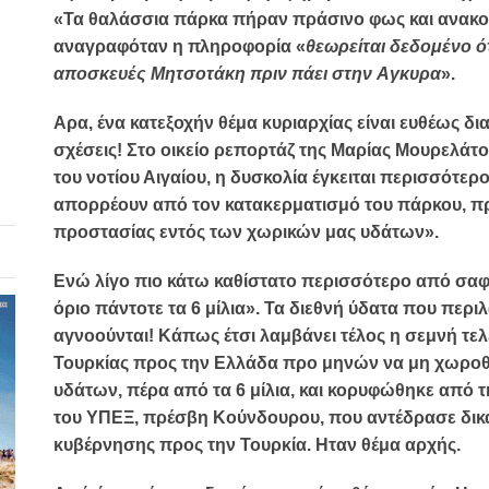
«Τα θαλάσσια πάρκα πήραν πράσινο φως και ανακο
αναγραφόταν η πληροφορία «
θεωρείται δεδομένο ότ
αποσκευές Μητσοτάκη πριν πάει στην Αγκυρα
».
Αρα, ένα κατεξοχήν θέμα κυριαρχίας είναι ευθέως δι
σχέσεις! Στο οικείο ρεπορτάζ της Μαρίας Μουρελάτ
του νοτίου Αιγαίου, η δυσκολία έγκειται περισσότερο
απορρέουν από τον κατακερματισμό του πάρκου, πρ
προστασίας εντός των χωρικών μας υδάτων».
Ενώ λίγο πιο κάτω καθίστατο περισσότερο από σαφέ
όριο πάντοτε τα 6 μίλια». Τα διεθνή ύδατα που περ
αγνοούνται! Κάπως έτσι λαμβάνει τέλος η σεμνή τελ
Τουρκίας προς την Ελλάδα προ μηνών να μη χωροθ
υδάτων, πέρα από τα 6 μίλια, και κορυφώθηκε από 
του ΥΠΕΞ, πρέσβη Κούνδουρου, που αντέδρασε δικ
κυβέρνησης προς την Τουρκία. Ηταν θέμα αρχής.