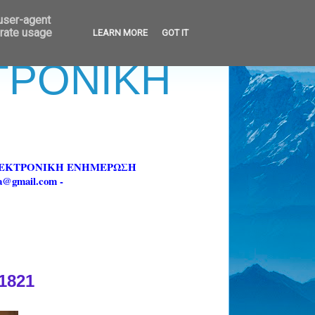
 user-agent
erate usage
LEARN MORE
GOT IT
ΚΤΡΟΝΙΚΗ
ΗΛΕΚΤΡΟΝΙΚΗ ΕΝΗΜΕΡΩΣΗ
fa@gmail.com -
1821