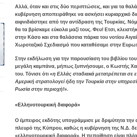
Αλλά, όταν και στις δύο περιπτώσεις, και για τα θαλ
κυβέρνηση αποπειράθηκε να ασκήσει κυριαρχικό δι
αιφνιδιάστηκε από την αντίδραση της Τουρκίας. Νόμι
θα τα βρίσκαμε εύκολα μαζί τους. Φευ! Ετσι, κλειστήκ
στην Κάσο και στα θαλάσσια πάρκα του νοτίου Αιγαί
Χωροταξικό Σχεδιασμό που καταθέσαμε στην Ευρω
Στην εκδήλωση για την παρουσίαση του βιβλίου του,
μεγάλη καμπάνα, μήπως ξυπνήσουμε, ο Κωστής Χα
του. Τόνισε ότι «
η Ελλάς σταδιακά μετατρέπεται σε 
Αμερική στρατολογεί ήδη την Τουρκία στην υπηρεσί
Ρωσία στην περιοχή!
».
«Ελληνοτουρκική διαφορά»
Ο έμπειρος εκδότης υπογράμμισε με δριμύτητα την
πλευρό της Κύπρου, καθώς η κυβέρνηση της Ν.Δ. δ
«ελληνοτουρκική διαφορά». Η πεποίθηση είναι πλέον 