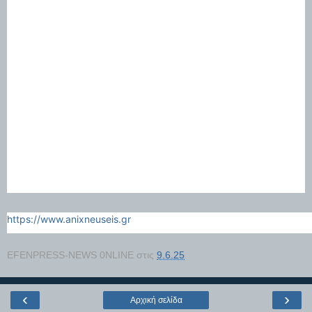
https://www.anixneuseis.gr
EFENPRESS-NEWS 0NLINE
στις
9.6.25
‹
›
Αρχική σελίδα