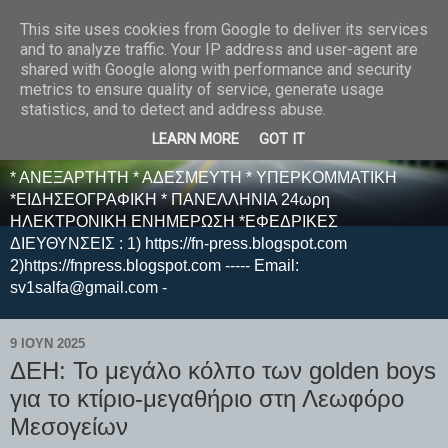
This site uses cookies from Google to deliver its services
E F E N P R E S S -
and to analyze traffic. Your IP address and user-agent are
shared with Google along with performance and security
ΗΛΕΚΤΡΟΝΙΚΗ
metrics to ensure quality of service, generate usage
statistics, and to detect and address abuse.
ΕΦΗΜΕΡΙΔΑ
LEARN MORE
GOT IT
* ΑΝΕΞΑΡΤΗΤΗ * ΑΔΕΣΜΕΥΤΗ * ΥΠΕΡΚΟΜΜΑΤΙΚΗ
*ΕΙΔΗΣΕΟΓΡΑΦΙΚΗ * ΠΑΝΕΛΛΗΝΙΑ 24ωρη
ΗΛΕΚΤΡΟΝΙΚΗ ΕΝΗΜΕΡΩΣΗ *ΕΦΕΔΡΙΚΕΣ
ΔΙΕΥΘΥΝΣΕΙΣ : 1) https://fn-press.blogspot.com
2)https://fnpress.blogspot.com ----- Email:
sv1salfa@gmail.com -
9 ΙΟΥΝ 2025
ΔΕΗ: Το μεγάλο κόλπο των golden boys
για το κτίριο-μεγαθήριο στη Λεωφόρο
Μεσογείων