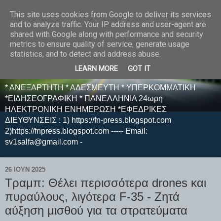
This site uses cookies from Google to deliver its services
E F E N P R E S S -
and to analyze traffic. Your IP address and user-agent are
shared with Google along with performance and security
ΗΛΕΚΤΡΟΝΙΚΗ
metrics to ensure quality of service, generate usage
statistics, and to detect and address abuse.
ΕΦΗΜΕΡΙΔΑ
LEARN MORE
GOT IT
* ΑΝΕΞΑΡΤΗΤΗ * ΑΔΕΣΜΕΥΤΗ * ΥΠΕΡΚΟΜΜΑΤΙΚΗ
*ΕΙΔΗΣΕΟΓΡΑΦΙΚΗ * ΠΑΝΕΛΛΗΝΙΑ 24ωρη
ΗΛΕΚΤΡΟΝΙΚΗ ΕΝΗΜΕΡΩΣΗ *ΕΦΕΔΡΙΚΕΣ
ΔΙΕΥΘΥΝΣΕΙΣ : 1) https://fn-press.blogspot.com
2)https://fnpress.blogspot.com ----- Email:
sv1salfa@gmail.com -
26 ΙΟΥΝ 2025
Τραμπ: Θέλει περισσότερα drones και
πυραύλους, λιγότερα F-35 - Ζητά
αύξηση μισθού για τα στρατεύματα