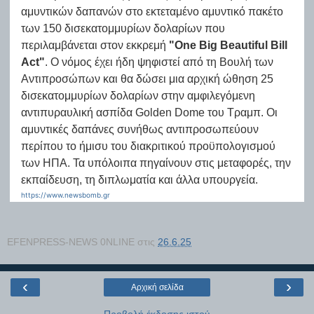
αμυντικών δαπανών στο εκτεταμένο αμυντικό πακέτο
των 150 δισεκατομμυρίων δολαρίων που
περιλαμβάνεται στον εκκρεμή
"One Big Beautiful Bill
Act"
. Ο νόμος έχει ήδη ψηφιστεί από τη Βουλή των
Αντιπροσώπων και θα δώσει μια αρχική ώθηση 25
δισεκατομμυρίων δολαρίων στην αμφιλεγόμενη
αντιπυραυλική ασπίδα Golden Dome του Τραμπ. Οι
αμυντικές δαπάνες συνήθως αντιπροσωπεύουν
περίπου το ήμισυ του διακριτικού προϋπολογισμού
των ΗΠΑ. Τα υπόλοιπα πηγαίνουν στις μεταφορές, την
εκπαίδευση, τη διπλωματία και άλλα υπουργεία.
https://www.newsbomb.gr
EFENPRESS-NEWS 0NLINE
στις
26.6.25
‹
›
Αρχική σελίδα
Προβολή έκδοσης ιστού