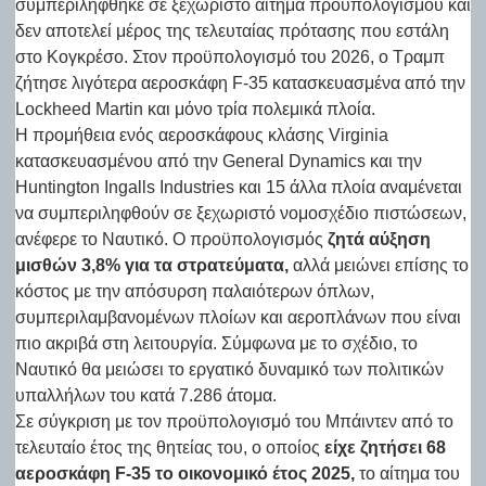
συμπεριλήφθηκε σε ξεχωριστό αίτημα προϋπολογισμού και
δεν αποτελεί μέρος της τελευταίας πρότασης που εστάλη
στο Κογκρέσο. Στον προϋπολογισμό του 2026, ο Τραμπ
ζήτησε λιγότερα αεροσκάφη F-35 κατασκευασμένα από την
Lockheed Martin και μόνο τρία πολεμικά πλοία.
Η προμήθεια ενός αεροσκάφους κλάσης Virginia
κατασκευασμένου από την General Dynamics και την
Huntington Ingalls Industries και 15 άλλα πλοία αναμένεται
να συμπεριληφθούν σε ξεχωριστό νομοσχέδιο πιστώσεων,
ανέφερε το Ναυτικό. Ο προϋπολογισμός
ζητά αύξηση
μισθών 3,8% για τα στρατεύματα,
αλλά μειώνει επίσης το
κόστος με την απόσυρση παλαιότερων όπλων,
συμπεριλαμβανομένων πλοίων και αεροπλάνων που είναι
πιο ακριβά στη λειτουργία. Σύμφωνα με το σχέδιο, το
Ναυτικό θα μειώσει το εργατικό δυναμικό των πολιτικών
υπαλλήλων του κατά 7.286 άτομα.
Σε σύγκριση με τον προϋπολογισμό του Μπάιντεν από το
τελευταίο έτος της θητείας του, ο οποίος
είχε ζητήσει 68
αεροσκάφη F-35 το οικονομικό έτος 2025,
το αίτημα του