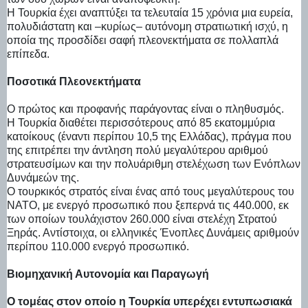
Η Τουρκία έχει αναπτύξει τα τελευταία 15 χρόνια μια ευρεία,
πολυδιάστατη και –κυρίως– αυτόνομη στρατιωτική ισχύ, η
οποία της προσδίδει σαφή πλεονεκτήματα σε πολλαπλά
επίπεδα.
Ποσοτικά Πλεονεκτήματα
Ο πρώτος και προφανής παράγοντας είναι ο πληθυσμός.
Η Τουρκία διαθέτει περισσότερους από 85 εκατομμύρια
κατοίκους (έναντι περίπου 10,5 της Ελλάδας), πράγμα που
της επιτρέπει την άντληση πολύ μεγαλύτερου αριθμού
στρατευσίμων και την πολυάριθμη στελέχωση των Ενόπλων
Δυνάμεών της.
Ο τουρκικός στρατός είναι ένας από τους μεγαλύτερους του
ΝΑΤΟ, με ενεργό προσωπικό που ξεπερνά τις 440.000, εκ
των οποίων τουλάχιστον 260.000 είναι στελέχη Στρατού
Ξηράς. Αντίστοιχα, οι ελληνικές Ένοπλες Δυνάμεις αριθμούν
περίπου 110.000 ενεργό προσωπικό.
Βιομηχανική Αυτονομία και Παραγωγή
Ο τομέας στον οποίο η Τουρκία υπερέχει εντυπωσιακά