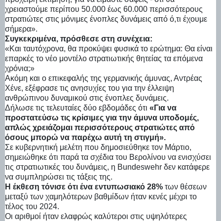
χρειαστούμε περίπου 50.000 έως 60.000 περισσότερους
στρατιώτες στις μόνιμες ένοπλες δυνάμεις από ό,τι έχουμε
σήμερα».
Συγκεκριμένα, πρόσθεσε στη συνέχεια:
«Και ταυτόχρονα, θα προκύψει φυσικά το ερώτημα: Θα είναι
επαρκές το νέο μοντέλο στρατιωτικής θητείας τα επόμενα
χρόνια;»
Ακόμη και ο επικεφαλής της γερμανικής άμυνας, Αντρέας
Χένε, εξέφρασε τις ανησυχίες του για την έλλειψη
ανθρώπινου δυναμικού στις ένοπλες δυνάμεις.
Δήλωσε τις τελευταίες δύο εβδομάδες ότι
«Για να
προστατεύσω τις κρίσιμες για την άμυνα υποδομές,
απλώς χρειάζομαι περισσότερους στρατιώτες από
όσους μπορώ να παρέχω αυτή τη στιγμή».
Σε κυβερνητική μελέτη που δημοσιεύθηκε τον Μάρτιο,
σημειώθηκε ότι παρά τα σχέδια του Βερολίνου να ενισχύσει
τις στρατιωτικές του δυνάμεις, η Bundeswehr δεν κατάφερε
να συμπληρώσει τις τάξεις της.
Η έκθεση τόνισε ότι ένα εντυπωσιακό 28%
των θέσεων
μεταξύ των χαμηλότερων βαθμίδων ήταν κενές μέχρι το
τέλος του 2024.
Οι αριθμοί ήταν ελαφρώς καλύτεροι στις υψηλότερες