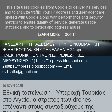
This site uses cookies from Google to deliver its services
E F E N P R E S S -
and to analyze traffic. Your IP address and user-agent are
shared with Google along with performance and security
ΗΛΕΚΤΡΟΝΙΚΗ
metrics to ensure quality of service, generate usage
statistics, and to detect and address abuse.
ΕΦΗΜΕΡΙΔΑ
LEARN MORE
GOT IT
* ΑΝΕΞΑΡΤΗΤΗ * ΑΔΕΣΜΕΥΤΗ * ΥΠΕΡΚΟΜΜΑΤΙΚΗ
*ΕΙΔΗΣΕΟΓΡΑΦΙΚΗ * ΠΑΝΕΛΛΗΝΙΑ 24ωρη
ΗΛΕΚΤΡΟΝΙΚΗ ΕΝΗΜΕΡΩΣΗ *ΕΦΕΔΡΙΚΕΣ
ΔΙΕΥΘΥΝΣΕΙΣ : 1) https://fn-press.blogspot.com
2)https://fnpress.blogspot.com ----- Email:
sv1salfa@gmail.com -
16 ΙΟΥΝ 2025
Εθνική ταπείνωση - Υπεροχή Τουρκίας
στο Αιγαίο, ο στρατός των drones
απέναντι στους συνταξιούχους της