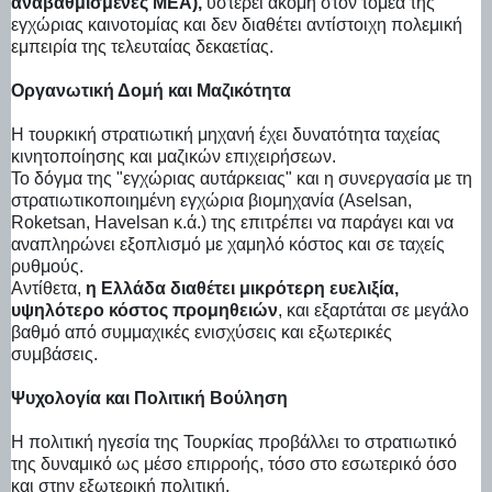
αναβαθμισμένες ΜΕΑ),
υστερεί ακόμη στον τομέα της
εγχώριας καινοτομίας και δεν διαθέτει αντίστοιχη πολεμική
εμπειρία της τελευταίας δεκαετίας.
Οργανωτική Δομή και Μαζικότητα
Η τουρκική στρατιωτική μηχανή έχει δυνατότητα ταχείας
κινητοποίησης και μαζικών επιχειρήσεων.
Το δόγμα της "εγχώριας αυτάρκειας" και η συνεργασία με τη
στρατιωτικοποιημένη εγχώρια βιομηχανία (Aselsan,
Roketsan, Havelsan κ.ά.) της επιτρέπει να παράγει και να
αναπληρώνει εξοπλισμό με χαμηλό κόστος και σε ταχείς
ρυθμούς.
Αντίθετα,
η Ελλάδα διαθέτει μικρότερη ευελιξία,
υψηλότερο κόστος προμηθειών
, και εξαρτάται σε μεγάλο
βαθμό από συμμαχικές ενισχύσεις και εξωτερικές
συμβάσεις.
Ψυχολογία και Πολιτική Βούληση
Η πολιτική ηγεσία της Τουρκίας προβάλλει το στρατιωτικό
της δυναμικό ως μέσο επιρροής, τόσο στο εσωτερικό όσο
και στην εξωτερική πολιτική.