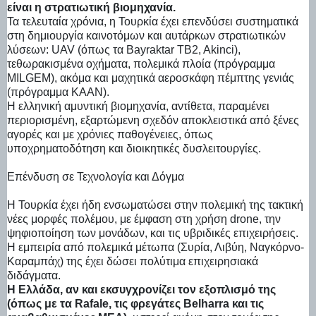
είναι η στρατιωτική βιομηχανία.
Τα τελευταία χρόνια, η Τουρκία έχει επενδύσει συστηματικά
στη δημιουργία καινοτόμων και αυτάρκων στρατιωτικών
λύσεων: UAV (όπως τα Bayraktar TB2, Akinci),
τεθωρακισμένα οχήματα, πολεμικά πλοία (πρόγραμμα
MILGEM), ακόμα και μαχητικά αεροσκάφη πέμπτης γενιάς
(πρόγραμμα KAAN).
Η ελληνική αμυντική βιομηχανία, αντίθετα, παραμένει
περιορισμένη, εξαρτώμενη σχεδόν αποκλειστικά από ξένες
αγορές και με χρόνιες παθογένειες, όπως
υποχρηματοδότηση και διοικητικές δυσλειτουργίες.
Επένδυση σε Τεχνολογία και Δόγμα
Η Τουρκία έχει ήδη ενσωματώσει στην πολεμική της τακτική
νέες μορφές πολέμου, με έμφαση στη χρήση drone, την
ψηφιοποίηση των μονάδων, και τις υβριδικές επιχειρήσεις.
Η εμπειρία από πολεμικά μέτωπα (Συρία, Λιβύη, Ναγκόρνο-
Καραμπάχ) της έχει δώσει πολύτιμα επιχειρησιακά
διδάγματα.
Η Ελλάδα, αν και εκσυγχρονίζει τον εξοπλισμό της
(όπως με τα Rafale, τις φρεγάτες Belharra και τις