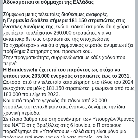
Αδύναμοι και οι σύμμαχοι της Ελλάδας
Σύμφωνα με τις τελευταίες διαθέσιμες αναφορές,
η
Γερμανία διαθέτει σήμερα 181.150 στρατιώτες στις
ένοπλες δυνάμεις της,
ενώ οι ειδικοί εκτιμούν ότι η χώρα
χρειάζεται τουλάχιστον 260.000 στρατιώτες για να
ανταποκριθεί στις στρατιωτικές της υποχρεώσεις.
Το «χειρότερο» είναι ότι ο γερμανικός στρατός αντιμετωπίζει
πρόβλημα διατήρησης του προσωπικού.
Στην πραγματικότητα, συρρικνώνεται με κάθε χρόνο που
περνά.
Η Bundeswehr έχει επί του παρόντος ως στόχο να
φτάσει τους 203.000 ενεργούς στρατιώτες έως το 2031.
Ωστόσο, από την τελευταία καταμέτρηση στο τέλος του 2024,
ανερχόταν σε μόλις 181.150 στρατιώτες, μειωμένοι από τους
183.000 που είχε το 2023.
Και αυτό παρά το γεγονός ότι πάνω από 20.000
νεοσύλλεκτοι εντάχθηκαν στις ένοπλες δυνάμεις την ίδια
χρονική περίοδο.
Σε τέτοιο βαθμό που στη συνάντηση των Υπουργών Άμυνας
του ΝΑΤΟ στις Βρυξέλλες στις 6 Ιουνίου, ο Πιστόριους
παραδέχτηκε ότι «Υποθέτουμε - αλλά αυτή είναι μόνο μια
πρόχειρη εκτίμηση, για να είμαστε σαφείς - ότι θα