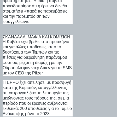
δραστηριότητες. Η ίδια η Κοβέσι
προειδοποίησε ότι η έρευνα δεν θα
σταματήσει «παρά τις παρεμβάσεις
και την παρεμπόδιση των
εισαγγελέων».
ΣΚΆΝΔΑΛΑ, ΜΆΦΙΑ ΚΑΙ ΚΟΜΙΣΙΌΝ
Η Κοβέσι έχει βρεθεί στο προσκήνιο
και για άλλες υποθέσεις: από
το
δυστύχημα των Τεμπών
και τις
πιέσεις για διερεύνηση παράνομου
φορτίου,
μέχρι τη διαμάχη με την
Ούρσουλα φον ντερ Λάιεν για τα SMS
με τον CEO της Pfizer.
Η EPPO έχει απειλήσει με προσφυγή
κατά της Κομισιόν, καταγγέλλοντας
ότι «στραγγαλίζει» τη λειτουργία της
μειώνοντας τους πόρους της, σε μια
περίοδο που οι έρευνες αυξάνονται
εκθετικά: 200 υποθέσεις για το Ταμείο
Ανάκαμψης μόνο το 2023.