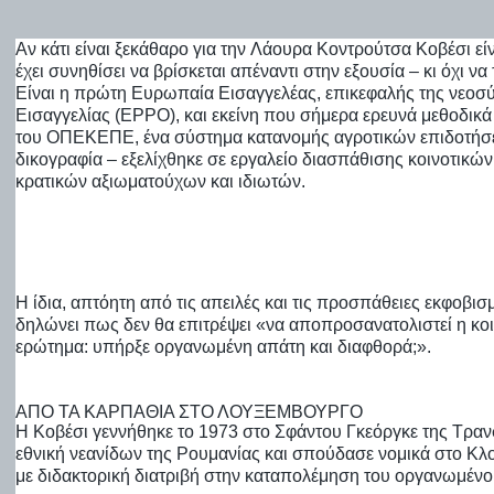
Αν κάτι είναι ξεκάθαρο για την Λάουρα Κοντρούτσα Κοβέσι είν
έχει συνηθίσει να βρίσκεται απέναντι στην εξουσία – κι όχι να 
Είναι η πρώτη Ευρωπαία Εισαγγελέας, επικεφαλής της νεο
Εισαγγελίας (EPPO), και εκείνη που σήμερα ερευνά μεθοδικ
του
ΟΠΕΚΕΠΕ
, ένα σύστημα κατανομής αγροτικών επιδοτή
δικογραφία – εξελίχθηκε σε εργαλείο διασπάθισης κοινοτικώ
κρατικών αξιωματούχων και ιδιωτών.
Η ίδια, απτόητη από τις απειλές και τις προσπάθειες εκφοβι
δηλώνει πως δεν θα επιτρέψει «να αποπροσανατολιστεί η κο
ερώτημα: υπήρξε οργανωμένη απάτη και διαφθορά;».
ΑΠΌ ΤΑ ΚΑΡΠΆΘΙΑ ΣΤΟ ΛΟΥΞΕΜΒΟΎΡΓΟ
Η Κοβέσι γεννήθηκε το 1973 στο Σφάντου Γκεόργκε της Τραν
εθνική νεανίδων της Ρουμανίας και σπούδασε νομικά στο Κλ
με διδακτορική διατριβή στην καταπολέμηση του οργανωμένο