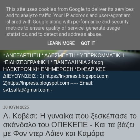
This site uses cookies from Google to deliver its services
E F E N P R E S S -
and to analyze traffic. Your IP address and user-agent are
shared with Google along with performance and security
ΗΛΕΚΤΡΟΝΙΚΗ
metrics to ensure quality of service, generate usage
statistics, and to detect and address abuse.
ΕΦΗΜΕΡΙΔΑ
LEARN MORE
GOT IT
* ΑΝΕΞΑΡΤΗΤΗ * ΑΔΕΣΜΕΥΤΗ * ΥΠΕΡΚΟΜΜΑΤΙΚΗ
*ΕΙΔΗΣΕΟΓΡΑΦΙΚΗ * ΠΑΝΕΛΛΗΝΙΑ 24ωρη
ΗΛΕΚΤΡΟΝΙΚΗ ΕΝΗΜΕΡΩΣΗ *ΕΦΕΔΡΙΚΕΣ
ΔΙΕΥΘΥΝΣΕΙΣ : 1) https://fn-press.blogspot.com
2)https://fnpress.blogspot.com ----- Email:
sv1salfa@gmail.com -
30 ΙΟΥΝ 2025
Λ. Κοβέσι: Η γυναίκα που ξεσκέπασε το
σκάνδαλο του ΟΠΕΚΕΠΕ - Και τα βάζει
με Φον ντερ Λάιεν και Καμόρα