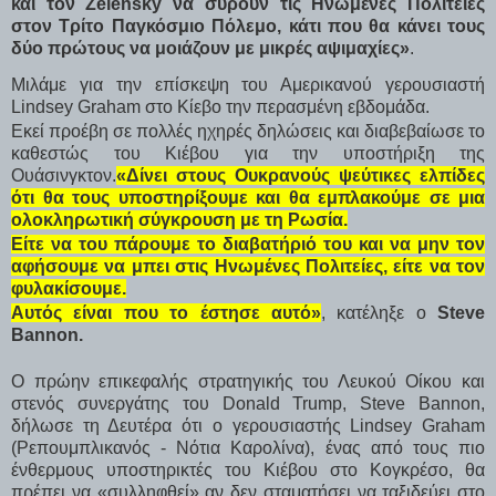
και τον Zelensky να σύρουν τις Ηνωμένες Πολιτείες
στον Τρίτο Παγκόσμιο Πόλεμο, κάτι που θα κάνει τους
δύο πρώτους να μοιάζουν με μικρές αψιμαχίες»
.
Μιλάμε για την επίσκεψη του Αμερικανού γερουσιαστή
Lindsey Graham στο Κίεβο την περασμένη εβδομάδα.
Εκεί προέβη σε πολλές ηχηρές δηλώσεις και διαβεβαίωσε το
καθεστώς του Κιέβου για την υποστήριξη της
Ουάσινγκτον.
«Δίνει στους Ουκρανούς ψεύτικες ελπίδες
ότι θα τους υποστηρίξουμε και θα εμπλακούμε σε μια
ολοκληρωτική σύγκρουση με τη Ρωσία.
Είτε να του πάρουμε το διαβατήριό του και να μην τον
αφήσουμε να μπει στις Ηνωμένες Πολιτείες, είτε να τον
φυλακίσουμε.
Αυτός είναι που το έστησε αυτό»
, κατέληξε ο
Steve
Bannon.
Ο πρώην επικεφαλής στρατηγικής του Λευκού Οίκου και
στενός συνεργάτης του Donald Trump, Steve Bannon,
δήλωσε τη Δευτέρα ότι ο γερουσιαστής Lindsey Graham
(Ρεπουμπλικανός - Νότια Καρολίνα), ένας από τους πιο
ένθερμους υποστηρικτές του Κιέβου στο Κογκρέσο, θα
πρέπει να «συλληφθεί» αν δεν σταματήσει να ταξιδεύει στο