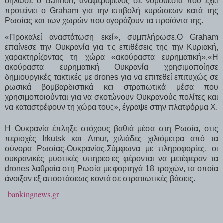
δήλωσε ο Bannon, αναφερόμενος σε νομοθεσία που έχει
προτείνει ο Graham για την επιβολή κυρώσεων κατά της
Ρωσίας και των χωρών που αγοράζουν τα προϊόντα της.
«Προκαλεί αναστάτωση εκεί», συμπλήρωσε.Ο Graham
επαίνεσε την Ουκρανία για τις επιθέσεις της την Κυριακή,
χαρακτηρίζοντας τη χώρα «ακούραστα ευρηματική».«Η
ακούραστα ευρηματική Ουκρανία χρησιμοποίησε
δημιουργικές τακτικές με drones για να επιτεθεί επιτυχώς σε
ρωσικά βομβαρδιστικά και στρατιωτικά μέσα που
χρησιμοποιούνται για να σκοτώνουν Ουκρανούς πολίτες και
να καταστρέφουν τη χώρα τους», έγραψε στην πλατφόρμα X.
Η Ουκρανία έπληξε στόχους βαθιά μέσα στη Ρωσία, στις
περιοχές Irkutsk και Amur, χιλιάδες χιλιόμετρα από τα
σύνορα Ρωσίας-Ουκρανίας.Σύμφωνα με πληροφορίες, οι
ουκρανικές μυστικές υπηρεσίες φέρονται να μετέφεραν τα
drones λαθραία στη Ρωσία με φορτηγά 18 τροχών, τα οποία
άνοιξαν εξ αποστάσεως κοντά σε στρατιωτικές βάσεις.
bankingnews.gr