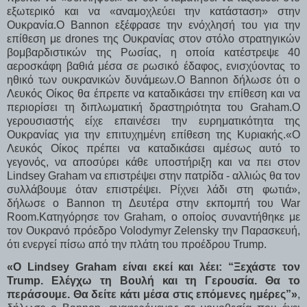
εξωτερικό και να «αναμοχλεύει την κατάσταση» στην
Ουκρανία.Ο Bannon εξέφρασε την ενόχλησή του για την
επίθεση με drones της Ουκρανίας στον στόλο στρατηγικών
βομβαρδιστικών της Ρωσίας, η οποία κατέστρεψε 40
αεροσκάφη βαθιά μέσα σε ρωσικό έδαφος, ενισχύοντας το
ηθικό των ουκρανικών δυνάμεων.Ο Bannon δήλωσε ότι ο
Λευκός Οίκος θα έπρεπε να καταδικάσει την επίθεση και να
περιορίσει τη διπλωματική δραστηριότητα του Graham.Ο
γερουσιαστής είχε επαινέσει την ευρηματικότητα της
Ουκρανίας για την επιτυχημένη επίθεση της Κυριακής.«Ο
Λευκός Οίκος πρέπει να καταδικάσει αμέσως αυτό το
γεγονός, να αποσύρει κάθε υποστήριξη και να πει στον
Lindsey Graham να επιστρέψει στην πατρίδα - αλλιώς θα τον
συλλάβουμε όταν επιστρέψει. Ρίχνει λάδι στη φωτιά»,
δήλωσε ο Bannon τη Δευτέρα στην εκπομπή του War
Room.Κατηγόρησε τον Graham, ο οποίος συναντήθηκε με
τον Ουκρανό πρόεδρο Volodymyr Zelensky την Παρασκευή,
ότι ενεργεί πίσω από την πλάτη του προέδρου Trump.
«Ο Lindsey Graham είναι εκεί και λέει: “Ξεχάστε τον
Trump. Ελέγχω τη Βουλή και τη Γερουσία. Θα το
περάσουμε. Θα δείτε κάτι μέσα στις επόμενες ημέρες”»
,