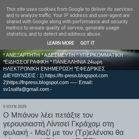
This site uses cookies from Google to deliver its services
E F E N P R E S S -
and to analyze traffic. Your IP address and user-agent are
shared with Google along with performance and security
ΗΛΕΚΤΡΟΝΙΚΗ
metrics to ensure quality of service, generate usage
statistics, and to detect and address abuse.
ΕΦΗΜΕΡΙΔΑ
LEARN MORE
GOT IT
* ΑΝΕΞΑΡΤΗΤΗ * ΑΔΕΣΜΕΥΤΗ * ΥΠΕΡΚΟΜΜΑΤΙΚΗ
*ΕΙΔΗΣΕΟΓΡΑΦΙΚΗ * ΠΑΝΕΛΛΗΝΙΑ 24ωρη
ΗΛΕΚΤΡΟΝΙΚΗ ΕΝΗΜΕΡΩΣΗ *ΕΦΕΔΡΙΚΕΣ
ΔΙΕΥΘΥΝΣΕΙΣ : 1) https://fn-press.blogspot.com
2)https://fnpress.blogspot.com ----- Email:
sv1salfa@gmail.com -
5 ΙΟΥΝ 2025
Ο Μπάνον λέει πετάξτε τον
γερουσιαστή Λίντσεϊ Γκράχαμ στη
φυλακή - Μαζί με τον (Τρ)ελένσκι θα