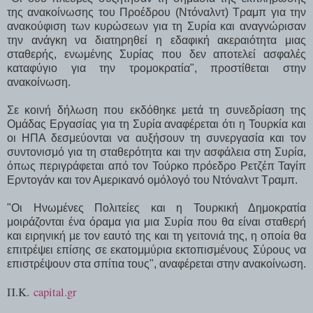
της ανακοίνωσης του Προέδρου (Ντόναλντ) Τραμπ για την
ανακούφιση των κυρώσεων για τη Συρία και αναγνώρισαν
την ανάγκη να διατηρηθεί η εδαφική ακεραιότητα μιας
σταθερής, ενωμένης Συρίας που δεν αποτελεί ασφαλές
καταφύγιο για την τρομοκρατία", προστίθεται στην
ανακοίνωση.
Σε κοινή δήλωση που εκδόθηκε μετά τη συνεδρίαση της
Ομάδας Εργασίας για τη Συρία αναφέρεται ότι η Τουρκία και
οι ΗΠΑ δεσμεύονται να αυξήσουν τη συνεργασία και τον
συντονισμό για τη σταθερότητα και την ασφάλεια στη Συρία,
όπως περιγράφεται από τον Τούρκο πρόεδρο Ρετζέπ Ταγίπ
Ερντογάν και τον Αμερικανό ομόλογό του Ντόναλντ Τραμπ.
"Οι Ηνωμένες Πολιτείες και η Τουρκική Δημοκρατία
μοιράζονται ένα όραμα για μια Συρία που θα είναι σταθερή
και ειρηνική με τον εαυτό της και τη γειτονιά της, η οποία θα
επιτρέψει επίσης σε εκατομμύρια εκτοπισμένους Σύρους να
επιστρέψουν στα σπίτια τους", αναφέρεται στην ανακοίνωση.
Π.Κ.
capital.gr