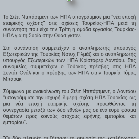
Το Στέιτ Ντιπάρτμεντ των ΗΠΑ υπογράμμισε μια "νέα εποχή
εταιρικής σχέσης" στις σχέσεις Τουρκίας-ΗΠΑ μετά τη
συνάντηση που είχε την Τρίτη η ομάδα εργασίας Τουρκίας-
ΗΠΑ για τη Συρία στην Ουάσιγκτον.
Στη συνάντηση συμμετείχαν ο αναπληρωτής υπουργός
Εξωτερικών της Τουρκίας Νοτυχ Γιλμάζ και ο αναπληρωτής
υπουργός Εξωτερικών των ΗΠΑ Κρίστοφερ Λαντάου. Στις
συνομιλίες συμμετείχαν ο Τούρκος πρέσβης στις ΗΠΑ
Σεντάτ Ονάλ και ο πρέσβης των ΗΠΑ στην Τουρκία Τόμας
Μπάρακ.
Σύμφωνα με ανακοίνωση του Στέιτ Ντιπάρτμεντ, ο Λαντάου
"υπογράμμισε την ισχυρή διμερή σχέση ΗΠΑ-Τουρκίας ως
μια νέα εποχή εταιρικής σχέσης, προωθώντας τη
συνεργασία μεταξύ των δύο εθνών μας σε ένα ευρύ φάσμα
θεμάτων προς κοινούς στόχους ειρήνης, εμπορίου και
εμπορίου".
"Οι δύο πλευρές συζήτησαν τη σημασία της εκπλήρωσης