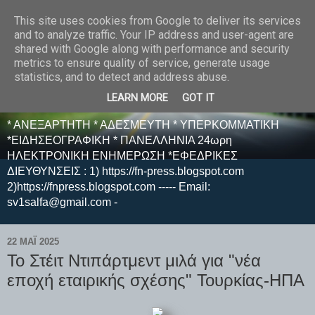
This site uses cookies from Google to deliver its services
E F E N P R E S S -
and to analyze traffic. Your IP address and user-agent are
shared with Google along with performance and security
ΗΛΕΚΤΡΟΝΙΚΗ
metrics to ensure quality of service, generate usage
statistics, and to detect and address abuse.
ΕΦΗΜΕΡΙΔΑ
LEARN MORE
GOT IT
* ΑΝΕΞΑΡΤΗΤΗ * ΑΔΕΣΜΕΥΤΗ * ΥΠΕΡΚΟΜΜΑΤΙΚΗ
*ΕΙΔΗΣΕΟΓΡΑΦΙΚΗ * ΠΑΝΕΛΛΗΝΙΑ 24ωρη
ΗΛΕΚΤΡΟΝΙΚΗ ΕΝΗΜΕΡΩΣΗ *ΕΦΕΔΡΙΚΕΣ
ΔΙΕΥΘΥΝΣΕΙΣ : 1) https://fn-press.blogspot.com
2)https://fnpress.blogspot.com ----- Email:
sv1salfa@gmail.com -
22 ΜΑΪ́ 2025
Το Στέιτ Ντιπάρτμεντ μιλά για "νέα
εποχή εταιρικής σχέσης" Τουρκίας-ΗΠΑ