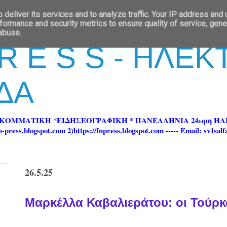
deliver its services and to analyze traffic. Your IP address and
formance and security metrics to ensure quality of service, gen
 abuse.
 R E S S - ΗΛΕ
ΔΑ
ΡΚΟΜΜΑΤΙΚΗ *ΕΙΔΗΣΕΟΓΡΑΦΙΚΗ * ΠΑΝΕΛΛΗΝΙΑ 24ωρη 
ss.blogspot.com 2)https://fnpress.blogspot.com ----- Email: sv1sal
26.5.25
Μαρκέλλα Καβαλιεράτου: οι Τούρκ