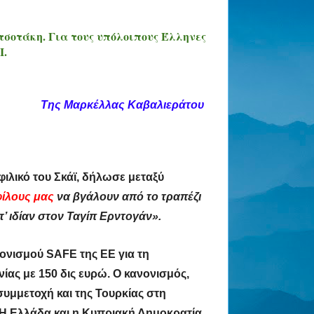
ητσοτάκη. Για τους υπόλοιπους Έλληνες
Ι.
Της Μαρκέλλας Καβαλιεράτου
ιλικό του Σκάϊ, δήλωσε μεταξύ
ίλους μας
να βγάλουν από το τραπέζι
τ’ ιδίαν στον Ταγίπ Ερντογάν».
ονισμού SAFE της ΕΕ για τη
ας με 150 δις ευρώ. Ο κανονισμός,
συμμετοχή και της Τουρκίας στη
Η Ελλάδα και η Κυπριακή Δημοκρατία