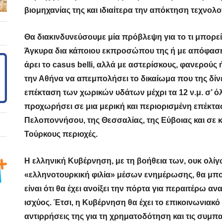
βιομηχανίας της και ιδιαίτερα την απόκτηση τεχνολο
Θα διακινδυνεύσουμε μία πρόβλεψη για το τι μπορεί
Άγκυρα δια κάποιου εκπροσώπου της ή με απόφαση
άρει το casus belli, αλλά με αστερίσκους, φανερούς
την Αθήνα να απεμπολήσει το δικαίωμα που της δίνε
επέκταση των χωρικών υδάτων μέχρι τα 12 ν.μ. σ’ όλ
προχωρήσει σε μια μερική και περιορισμένη επέκτασ
Πελοποννήσου, της Θεσσαλίας, της Εύβοιας και σε 
Τούρκους περιοχές.
Η ελληνική Κυβέρνηση, με τη βοήθεια των, ουκ ολί
«ελληνοτουρκική φιλία» μέσων ενημέρωσης, θα μπο
είναι ότι θα έχει ανοίξει την πόρτα για περαιτέρω α
ισχύος.
Έτσι, η Κυβέρνηση θα έχει το επικοινωνιακό
αντιρρήσεις της για τη χρηματοδότηση και τις συμ