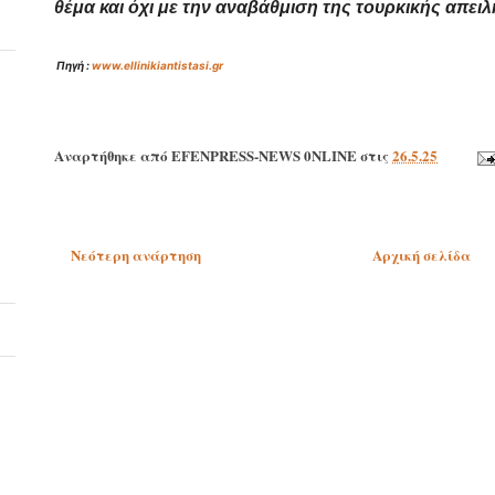
θέμα και όχι με την αναβάθμιση της τουρκικής απει
Πηγή :
www
.
ellinikiantistasi
.
gr
Αναρτήθηκε από
EFENPRESS-NEWS 0NLINE
στις
26.5.25
Νεότερη ανάρτηση
Αρχική σελίδα