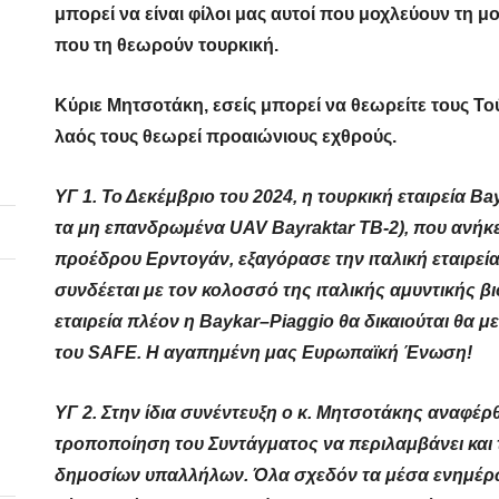
μπορεί να είναι φίλοι μας αυτοί που μοχλεύουν τη 
που τη θεωρούν τουρκική.
Κύριε Μητσοτάκη, εσείς μπορεί να θεωρείτε τους Το
λαός τους θεωρεί προαιώνιους εχθρούς.
ΥΓ 1.
Το Δεκέμβριο του 2024, η τουρκική εταιρεία
Ba
τα μη επανδρωμένα
UAV
Bayraktar
TB
-2), που ανήκ
προέδρου Ερντογάν, εξαγόρασε την ιταλική εταιρε
συνδέεται με τον κολοσσό της ιταλικής αμυντικής 
εταιρεία πλέον η
Baykar
–
Piaggio
θα δικαιούται θα μ
του
SAFE
. Η αγαπημένη μας Ευρωπαϊκή Ένωση!
ΥΓ 2.
Στην ίδια συνέντευξη ο κ. Μητσοτάκης αναφέρ
τροποποίηση του Συντάγματος να περιλαμβάνει και 
δημοσίων υπαλλήλων. Όλα σχεδόν τα μέσα ενημέρω