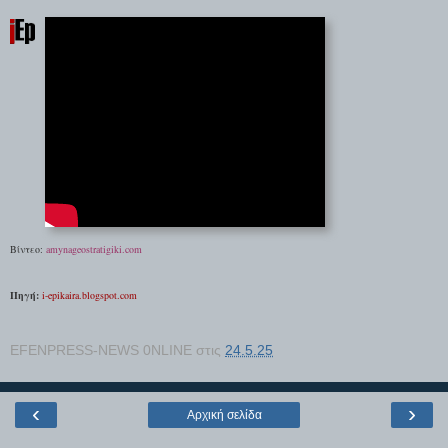
Βίντεο:
amynageostratigiki.com
Πηγή:
i-epikaira.blogspot.com
EFENPRESS-NEWS 0NLINE
στις
24.5.25
‹
›
Αρχική σελίδα