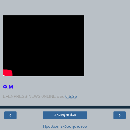
Φ.Μ
EFENPRESS-NEWS 0NLINE
στις
6.5.25
‹
›
Αρχική σελίδα
Προβολή έκδοσης ιστού