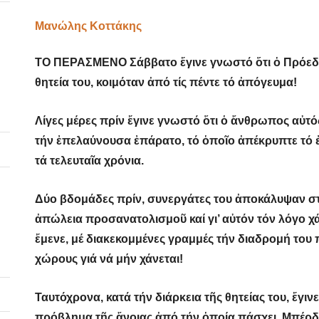
Μανώλης Κοττάκης
ΤΟ ΠΕΡΑΣΜΕΝΟ Σάββατο ἔγινε γνωστό ὅτι ὁ Πρόεδ
θητεία του, κοιμόταν ἀπό τίς πέντε τό ἀπόγευμα!
Λίγες μέρες πρίν ἔγινε γνωστό ὅτι ὁ ἄνθρωπος αὐτό
τήν ἐπελαύνουσα ἐπάρατο, τό ὁποῖο ἀπέκρυπτε τό ἐ
τά τελευταῖα χρόνια.
Δύο βδομάδες πρίν, συνεργάτες του ἀποκάλυψαν στό
ἀπώλεια προσανατολισμοῦ καί γι’ αὐτόν τόν λόγο 
ἔμενε, μέ διακεκομμένες γραμμές τήν διαδρομή του 
χώρους γιά νά μήν χάνεται!
Ταυτόχρονα, κατά τήν διάρκεια τῆς θητείας του, ἔγ
πρόβλημα τῆς ἄνοιας ἀπό τήν ὁποία πάσχει. Μπέρδε