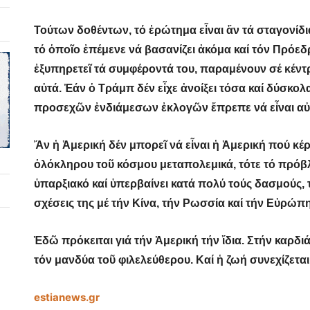
Τούτων δοθέντων, τό ἐρώτημα εἶναι ἄν τά σταγονίδ
τό ὁποῖο ἐπέμενε νά βασανίζει ἀκόμα καί τόν Πρόε
ἐξυπηρετεῖ τά συμφέροντά του, παραμένουν σέ κέν
αὐτά. Ἐάν ὁ Τράμπ δέν εἶχε ἀνοίξει τόσα καί δύσκο
προσεχῶν ἐνδιάμεσων ἐκλογῶν ἔπρεπε νά εἶναι αὐ
Ἄν ἡ Ἀμερική δέν μπορεῖ νά εἶναι ἡ Ἀμερική πού κέ
ὁλόκληρου τοῦ κόσμου μεταπολεμικά, τότε τό πρόβλ
ὑπαρξιακό καί ὑπερβαίνει κατά πολύ τούς δασμούς, τ
σχέσεις της μέ τήν Κίνα, τήν Ρωσσία καί τήν Εὐρώπη
Ἐδῶ πρόκειται γιά τήν Ἀμερική τήν ἴδια. Στήν καρδιά
τόν μανδύα τοῦ φιλελεύθερου. Καί ἡ ζωή συνεχίζετα
estianews.gr