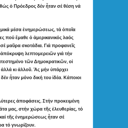
θώς ὁ Πρόεδρος δέν ἦταν σέ θέση νά
ημικά μέσα ἐνημερώσεως, τά ὁποῖα
ες πού ἔμαθε ὁ ἀμερικανικός λαός
 σέ μαῦρα σκοτάδια. Γιά προφανεῖς
κή ἀπόκρυψη λεπτομερειῶν γιά τήν
ατεστημένο τῶν Δημοκρατικῶν, οἱ
 ἀλλά κι ἀλλοῦ. Ἄς μήν ὑπάρχει
 δέν ἦταν μόνο δική του ἰδέα. Κάποιοι
ύτερες ἀποφάσεις. Στήν προκειμένη
α μας, στήν χώρα τῆς ἐλευθερίας, τό
 καί τῆς ἐνημερώσεως ἦταν σέ
ρα τό γνωρίζουν.