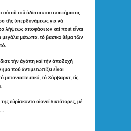
ια αὐτοῦ τοῦ ἀδίστακτου συστήματος
δρο τῆς ὑπερδυνάμεως γιά νά
τρα λήψεως ἀποφάσεων καί ποιά εἶναι
λα μεγάλα μέτωπα, τό βασικό θέμα τῶν
τό.
ρδισε τήν ἀγάπη καί τήν ἀποδοχή
ημα πού ἀντιμετωπίζει εἶναι
ό μεταναστευτικό, τό Χάρβαρντ, τίς
.
 της εὑρίσκοντο οἱονεί δικτάτορες, μέ
ι…