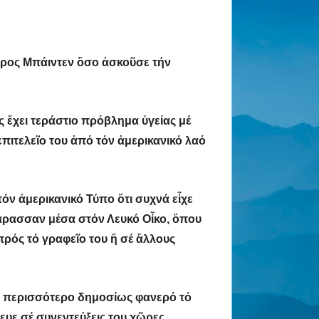
ρος Μπάιντεν ὅσο ἀσκοῦσε τήν
ς ἔχει τεράστιο πρόβλημα ὑγείας μέ
πιτελεῖο του ἀπό τόν ἀμερικανικό λαό
ν ἀμερικανικό Τύπο ὅτι συχνά εἶχε
χάρασσαν μέσα στόν Λευκό Οἶκο, ὅπου
πρός τό γραφεῖο του ἤ σέ ἄλλους
ινε περισσότερο δημοσίως φανερό τό
υε σέ συνεντεύξεις του χῶρες,