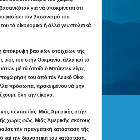
βασανιζόταν γιά νά ὑποκρίνεται ὅτι
ποφασίσει τόν βασανισμό του,
του τά οἰκονομικά ἤ ἄλλα γεωπολιτικά
η ἀπόκρυψη βασικῶν στοιχείων τῆς
υἱός του στήν Οὐκρανία, ἀλλά καί τό
άτων μέ τά ὁποῖα ὁ Μπάιντεν λίγες
 ἀποχώρησή του ἀπό τόν Λευκό Οἶκο
ί ἄλλα πρόσωπα, προκειμένου νά μήν
ἔχουμε ὅλη τήν εἰκόνα.
νης πενταετίας. Μιᾶς Ἀμερικῆς στήν
κῆς χωρίς φῶς. Μιᾶς Ἀμερικῆς σκότους
νοοῦσε τήν πραγματική κατάσταση τῆς
 καί τήν διανοητική του κατάσταση.