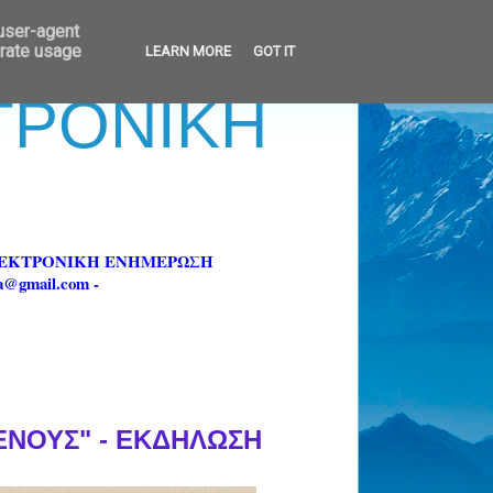
 user-agent
erate usage
LEARN MORE
GOT IT
ΚΤΡΟΝΙΚΗ
ΗΛΕΚΤΡΟΝΙΚΗ ΕΝΗΜΕΡΩΣΗ
fa@gmail.com -
ΕΝΟΥΣ" - ΕΚΔΗΛΩΣΗ