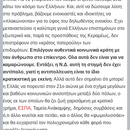
κάτω τον κόσμο των Ελλήνων. Και, αντί να δώσουμε λύση
στο πρόβλημα, βάζουμε ενοικιαστές και ιδιοκτήτες να
«πλακώνονται» για το ύψος του δηλωθέντος ενοικίου. Εχει
μεταναστεύσει η καλύτερη γενιά Ελλήνων επιστημόνων στο
εξωτερικό και, παρά τις προσπάθειες της Κεραμέως, δεν
επιστρέφουν στο «κράτος πατερούλη» των
επιδομάτων.
Επιλέγουν αυθεντικά κοινωνικά κράτη με
τον άνθρωπο στο επίκεντρο. Ολα αυτά δεν είναι για να
καμαρώνουμε. Εντάξει, η Ν.Δ. αυτή τη στιγμή δεν έχει
αντίπαλο, γιατί η αντιπολίτευση είναι το ίδιο
κρατικιστική με εκείνη
. Αλλά αυτό δεν σημαίνει ότι μπορεί
η Ελλάς να πορευτεί στον 21ο αιώνα με ένα σχήμα μεγάλων
και βαθέων κοινωνικών ανισοτήτων μεταξύ δύο πόλων, ο
ένας εκ των οποίων θα ζει ζωή χαρισάμενη με κρατικό
χρήμα,
ΕΣΠΑ
, Ταμεία Ανάκαμψης, δημόσιες συμβάσεις και
ό,τι άλλο κινείται και πετάει, και ο άλλος θα «ψωμολυσσάει»
και θα ευχαριστεί τον πολυχρονεμένο κάθε φορά που
μοιράζει ξεροκόμματα.