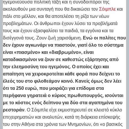
ηγεμονεύουσα πολιτική τάξη και η συνοδοιπόροι της
ακολουθούν μια συνταγή που θα δικαιώσει τον
Σόιμπλε
και
πάλι στο μέλλον, και θα αποτελέσει τη ρίζα των νέων
προβλημάτων. Οι άνθρωποι έχουν λύσει τα προβλήματά
τους και έχουν εξασφαλίσει τα παιδιά, τα εγγόνια και τα
δισέγγονά τους. Ζουν ζωή χαρισάμενη.
Ενώ οι πολίτες που
δεν έχουν αγκωνάρι να πιαστούν, γιατί όλο το σύστημα
είναι «πιασμένο» και «διαβρωμένο», είναι
καταδικασμένοι να ζουν σε καθεστώς εξάρτησης από
την ελεημοσύνη του ηγεμόνος. Ο οποίος έχει και
απαίτηση να χειροκροτείται κάθε φορά που δείχνει το
έλεός του στο φιλοθεάμον κοινό. Κανείς όμως δεν λέει
ότι τα 250 ευρώ, που μοιράζει για επίδομα στα
περήφανα γηρατειά ο κύριος πρωθυπουργός, ισούνται
με το κόστος ενός δείπνου για δύο στα αγαπημένα του
ρεστοράν
. Ο Σόιμπλε είχε εκμυστηρευτεί σε κλειστό κύκλο
επιχειρηματιών και αναλυτών, κατά τη διάρκεια επίσκεψής
του στην Αθήνα στα χρόνια των Μνημονίων, ότι «ο βασικός