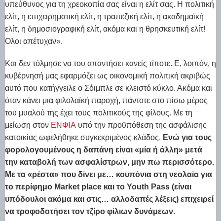
υπεύθυνος για τη χρεοκοπία σας είναι η ελίτ σας. Η πολιτική
ελίτ, η επιχειρηματική ελίτ, η τραπεζική ελίτ, η ακαδημαϊκή
ελίτ, η δημοσιογραφική ελίτ, ακόμα και η θρησκευτική ελίτ!
Ολοι απέτυχαν».
Και δεν τόλμησε να του απαντήσει κανείς τίποτε. Ε, λοιπόν, η
κυβέρνησή μας εφαρμόζει ως οικονομική πολιτική ακριβώς
αυτό που κατήγγειλε ο Σόιμπλε σε κλειστό κύκλο. Ακόμα και
όταν κάνει μια φιλολαϊκή παροχή, πάντοτε στο πίσω μέρος
του μυαλού της έχει τους πολιτικούς της φίλους. Με τη
μείωση στον
ΕΝΦΙΑ
υπό την προϋπόθεση της ασφάλισης
κατοικίας ωφελήθηκε συγκεκριμένος κλάδος.
Ενώ για τους
φορολογουμένους η δαπάνη είναι «μία ή άλλη» μετά
την καταβολή των ασφαλίστρων, μην πω περισσότερο.
Με τα «ρέστα» που δίνει με… κουπόνια στη νεολαία για
το περίφημο Market place και το Youth Pass (είναι
υπόδουλοι ακόμα και στις… αλλοδαπές λέξεις) επιχειρεί
να τροφοδοτήσει τον τζίρο φίλιων δυνάμεων
.