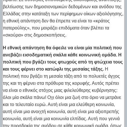
βελτίωσης των δημοσιονομικών δεδομένων και ανόδου της
Ελλάδας στην κατάταξη των περίφημων οίκων αξιολόγησης,
η εθνική απάντηση δεν θα έπρεπε να είναι το «κράτος
πατερούλης», που μοιράζει επιδόματα όταν βλέπει τα
«σκούρα» στις δημοσκοπήσεις.
Η εθνική απάντηση θα όφειλε να είναι μiα πολιτική που
ανεβάζει εισοδηματική σκάλα κάθε κοινωνική ομάδα. Η
πολιτική που βγάζει τους φτωχούς από τη φτώχεια τους
και τους φέρνει στο κατώφλι της μεσαίας τάξης.
Η
πολιτική που βγάζει τη μεσαία τάξη από το πολυετές άγχος
της και τη φέρνει στα πρόθυρα της κορυφής. Αυτός πρέπει
να είναι ο εθνικός στόχος μιας φιλελεύθερης κυβέρνησης:
όλοι μία σκάλα πάνω! Οχι όλοι μια ζωή στο όριο να μετράνε
και το τελευταίο ευρώ. Αυτή είναι μια ελεύθερη κοινωνία,
αυτή είναι μια ανοιχτή κοινωνία, αυτή είναι μια αξιοπρεπής
κοινωνία, αυτή είναι μια κοινωνία ελπίδας. Αυτή που γεννά
την προσδοκία της ανόδου σε κάθε κοινωνική ομάδα, όπως