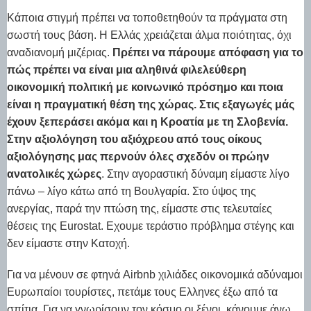
Κάποια στιγμή πρέπει να τοποθετηθούν τα πράγματα στη
σωστή τους βάση. Η Ελλάς χρειάζεται άλμα ποιότητας, όχι
αναδιανομή μιζέριας.
Πρέπει να πάρουμε απόφαση για το
πώς πρέπει να είναι μια αληθινά φιλελεύθερη
οικονομική πολιτική με κοινωνικό πρόσημο και ποια
είναι η πραγματική θέση της χώρας. Στις εξαγωγές μάς
έχουν ξεπεράσει ακόμα και η Κροατία με τη Σλοβενία.
Στην αξιολόγηση του αξιόχρεου από τους οίκους
αξιολόγησης μας περνούν όλες σχεδόν οι πρώην
ανατολικές χώρες
. Στην αγοραστική δύναμη είμαστε λίγο
πάνω – λίγο κάτω από τη Βουλγαρία. Στο ύψος της
ανεργίας, παρά την πτώση της, είμαστε στις τελευταίες
θέσεις της Eurostat. Εχουμε τεράστιο πρόβλημα στέγης και
δεν είμαστε στην Κατοχή.
Για να μένουν σε φτηνά Airbnb χιλιάδες οικονομικά αδύναμοι
Ευρωπαίοι τουρίστες, πετάμε τους Ελληνες έξω από τα
σπίτια. Για να γνωρίσουν τον κόσμο οι ξένοι, κάνουμε άνω