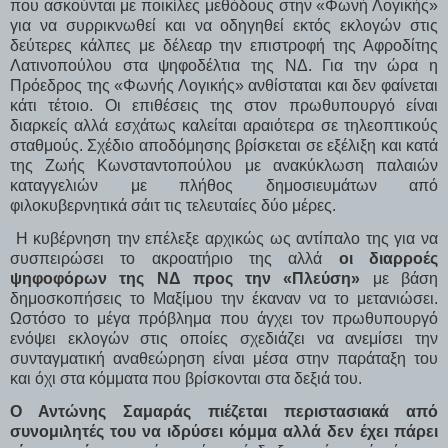
που ασκούνται με ποικίλες μεθόδους στην «Φωνή Λογικής»
για να συρρικνωθεί και να οδηγηθεί εκτός εκλογών στις
δεύτερες κάλπες με δέλεαρ την επιστροφή της Αφροδίτης
Λατινοπούλου στα ψηφοδέλτια της ΝΔ. Για την ώρα η
Πρόεδρος της «Φωνής Λογικής» ανθίσταται και δεν φαίνεται
κάτι τέτοιο. Οι επιθέσεις της στον πρωθυπουργό είναι
διαρκείς αλλά εσχάτως καλείται αραιότερα σε τηλεοπτικούς
σταθμούς. Σχέδιο αποδόμησης βρίσκεται σε εξέλιξη και κατά
της Ζωής Κωνσταντοπούλου με ανακύκλωση παλαιών
καταγγελιών με πλήθος δημοσιευμάτων από
φιλοκυβερνητικά σάιτ τις τελευταίες δύο μέρες.
Η κυβέρνηση την επέλεξε αρχικώς ως αντίπαλο της για να
συσπειρώσει το ακροατήριο της αλλά
οι διαρροές
ψηφοφόρων της ΝΔ προς την «Πλεύση»
με βάση
δημοσκοπήσεις το Μαξίμου την έκαναν να το μετανιώσει.
Ωστόσο το μέγα πρόβλημα που άγχει τον πρωθυπουργό
ενόψει εκλογών στις οποίες σχεδιάζει να ανεμίσει την
συνταγματική αναθεώρηση είναι μέσα στην παράταξη του
και όχι στα κόμματα που βρίσκονται στα δεξιά του.
Ο Αντώνης Σαμαράς πιέζεται περιστασιακά από
συνομιλητές του να ιδρύσει κόμμα αλλά δεν έχει πάρει