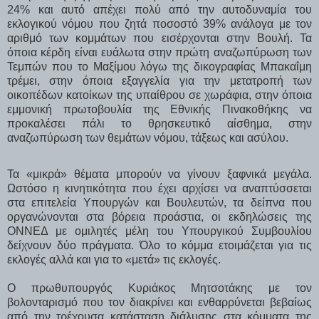
24% και αυτό απέχει πολύ από την αυτοδυναμία του
εκλογικού νόμου που ζητά ποσοστό 39% ανάλογα με τον
αριθμό των κομμάτων που εισέρχονται στην Βουλή. Τα
όποια κέρδη είναι ευάλωτα στην πρώτη αναζωπύρωση των
Τεμπών που το Μαξίμου λόγω της δικογραφίας Μπακαΐμη
τρέμει, στην όποια εξαγγελία για την μετατροπή των
οικοπέδων κατοίκων της υπαίθρου σε χωράφια, στην όποια
εμμονική πρωτοβουλία της Εθνικής Πινακοθήκης να
προκαλέσει πάλι το θρησκευτικό αίσθημα, στην
αναζωπύρωση των θεμάτων νόμου, τάξεως και ασύλου.
Τα «μικρά» θέματα μπορούν να γίνουν ξαφνικά μεγάλα.
Ωστόσο η κινητικότητα που έχει αρχίσει να αναπτύσσεται
στα επιτελεία Υπουργών και Βουλευτών, τα δείπνα που
οργανώνονται στα βόρεια προάστια, οι εκδηλώσεις της
ΟΝΝΕΔ με ομιλητές μέλη του Υπουργικού Συμβουλίου
δείχνουν δύο πράγματα. Όλο το κόμμα ετοιμάζεται για τις
εκλογές αλλά και για το «μετά» τις εκλογές.
Ο πρωθυπουργός Κυριάκος Μητσοτάκης με τον
βολονταρισμό που τον διακρίνει και ενθαρρύνεται βεβαίως
από την τρέχουσα κατάσταση διάλυσης στα κόμματα της