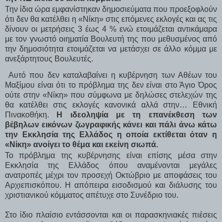
Την ίδια ώρα εμφανίστηκαν δημοσιεύματα που προεξοφλούν
ότι δεν θα κατέλθει η «Νίκη» στις επόμενες εκλογές και ας τις
δίνουν οι μετρήσεις 3 έως 4 % ενώ ετοιμάζεται αντικάμαρα
με τον γνωστό οιηματία Βουλευτή της που μεθυσμένος από
την δημοσιότητα ετοιμάζεται να μετάσχει σε άλλο κόμμα με
ανεξάρτητους Βουλευτές.
Αυτό που δεν καταλαβαίνει η κυβέρνηση των Αθέων του
Μαξίμου είναι ότι το πρόβλημα της δεν είναι στο Άγιο Όρος
ούτε στην «Νίκη» που σύμφωνα με δηλώσες στελεχών της
θα κατέλθει στις εκλογές κανονικά αλλά στην… Εθνική
Πινακοθήκη.
Η ιδεοληψία με τη επανέκθεση των
βέβηλων εικόνων ζωγραφικής κάνει και πάλι άνω κάτω
την Εκκλησία της Ελλάδος η οποία εκτίθεται όταν η
«Νίκη» ανοίγει το θέμα και εκείνη σιωπά.
Το πρόβλημα της κυβέρνησης είναι επίσης μέσα στην
Εκκλησία της Ελλάδος όπου αναμένονται μεγάλες
ανατροπές μέχρι τον προσεχή Οκτώβριο με αποφάσεις του
Αρχιεπισκόπου. Η απόπειρα εισοδισμού και διάλυσης του
χριστιανικού κόμματος απέτυχε στο Συνέδριο του.
Στο ίδιο πλαίσιο εντάσσονται και οι παρασκηνιακές πιέσεις