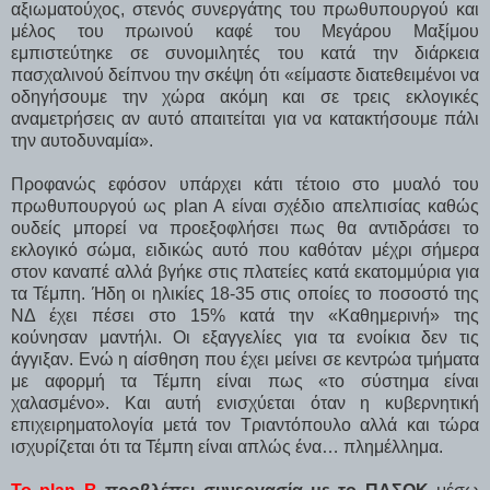
αξιωματούχος, στενός συνεργάτης του πρωθυπουργού και
μέλος του πρωινού καφέ του Μεγάρου Μαξίμου
εμπιστεύτηκε σε συνομιλητές του κατά την διάρκεια
πασχαλινού δείπνου την σκέψη ότι «είμαστε διατεθειμένοι να
οδηγήσουμε την χώρα ακόμη και σε τρεις εκλογικές
αναμετρήσεις αν αυτό απαιτείται για να κατακτήσουμε πάλι
την αυτοδυναμία».
Προφανώς εφόσον υπάρχει κάτι τέτοιο στο μυαλό του
πρωθυπουργού ως plan A είναι σχέδιο απελπισίας καθώς
ουδείς μπορεί να προεξοφλήσει πως θα αντιδράσει το
εκλογικό σώμα, ειδικώς αυτό που καθόταν μέχρι σήμερα
στον καναπέ αλλά βγήκε στις πλατείες κατά εκατομμύρια για
τα Τέμπη. Ήδη οι ηλικίες 18-35 στις οποίες το ποσοστό της
ΝΔ έχει πέσει στο 15% κατά την «Καθημερινή» της
κούνησαν μαντήλι. Οι εξαγγελίες για τα ενοίκια δεν τις
άγγιξαν. Ενώ η αίσθηση που έχει μείνει σε κεντρώα τμήματα
με αφορμή τα Τέμπη είναι πως «το σύστημα είναι
χαλασμένο». Και αυτή ενισχύεται όταν η κυβερνητική
επιχειρηματολογία μετά τον Τριαντόπουλο αλλά και τώρα
ισχυρίζεται ότι τα Τέμπη είναι απλώς ένα… πλημέλλημα.