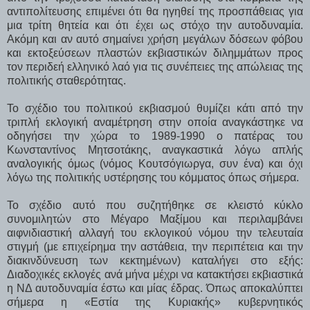
αντιπολίτευσης επιμένει ότι θα ηγηθεί της προσπάθειας για
μια τρίτη θητεία και ότι έχει ως στόχο την αυτοδυναμία.
Ακόμη και αν αυτό σημαίνει χρήση μεγάλων δόσεων φόβου
και εκτοξεύσεων πλαστών εκβιαστικών διλημμάτων προς
τον περιδεή ελληνικό λαό για τις συνέπειες της απώλειας της
πολιτικής σταθερότητας.
Το σχέδιο του πολιτικού εκβιασμού θυμίζει κάτι από την
τριπλή εκλογική αναμέτρηση στην οποία αναγκάστηκε να
οδηγήσει την χώρα το 1989-1990 ο πατέρας του
Κωνσταντίνος Μητσοτάκης, αναγκαστικά λόγω απλής
αναλογικής όμως (νόμος Κουτσόγιωργα, συν ένα) και όχι
λόγω της πολιτικής υστέρησης του κόμματος όπως σήμερα.
Το σχέδιο αυτό που συζητήθηκε σε κλειστό κύκλο
συνομιλητών στο Μέγαρο Μαξίμου και περιλαμβάνει
αιφνιδιαστική αλλαγή του εκλογικού νόμου την τελευταία
στιγμή (με επιχείρημα την αστάθεια, την περιπέτεια και την
διακινδύνευση των κεκτημένων) καταλήγει στο εξής:
Διαδοχικές εκλογές ανά μήνα μέχρι να κατακτήσει εκβιαστικά
η ΝΔ αυτοδυναμία έστω και μίας έδρας. Όπως αποκαλύπτει
σήμερα η «Εστία της Κυριακής» κυβερνητικός