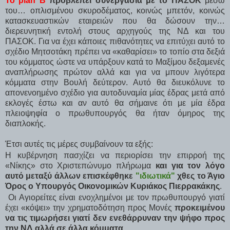
Το plan B
προβλέπει συνεργασία με το ΠΑΣΟΚ
μέσω
του… οπλισμένου σκυροδέματος, κοινώς μπετόν, κοινώς
κατασκευαστικών εταιρειών που θα δώσουν την…
διερευνητική εντολή στους αρχηγούς της ΝΔ και του
ΠΑΣΟΚ. Για να έχει κάποιες πιθανότητες να επιτύχει αυτό το
σχέδιο Μητσοτάκη πρέπει να «καθαρίσει» το τοπίο στα δεξιά
του κόμματος ώστε να υπάρξουν κατά το Μαξίμου δεξαμενές
αναπλήρωσης πρώτον αλλά και για να μπουν λιγότερα
κόμματα στην Βουλή δεύτερον. Αυτό θα διευκόλυνε το
απονενοημένο σχέδιο για αυτοδυναμία μίας έδρας μετά από
εκλογές έστω και αν αυτό θα σήμαινε ότι με μία έδρα
πλειοψηφία ο πρωθυπουργός θα ήταν όμηρος της
διαπλοκής.
Έτσι αυτές τις μέρες συμβαίνουν τα εξής:
Η κυβέρνηση πασχίζει να περιορίσει την επιρροή της
«Νίκης» στο Χριστεπώνυμο πλήρωμα
και για τον λόγο
αυτό μεταξύ άλλων επισκέφθηκε
"ιδιωτικά"
χθες το Άγιο
Όρος ο Υπουργός Οικονομικών Κυριάκος Πιερρακάκης
.
Οι Αγιορείτες είναι ενοχλημένοι με τον πρωθυπουργό γιατί
έχει «κόψει» την χρηματοδότηση προς Μονές
προκειμένου
να τις τιμωρήσει γιατί δεν ενεθάρρυναν την ψήφο προς
την ΝΔ αλλά σε άλλα κόμματα.