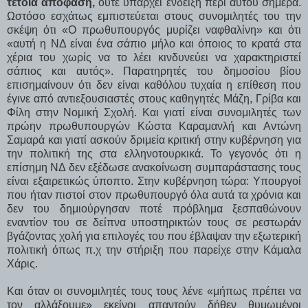
τέτοια απόφαση,
ούτε υπάρχει ένδειξη περί αυτού σήμερα.
Ωστόσο εσχάτως εμπιστεύεται στους συνομιλητές του την
σκέψη ότι «Ο πρωθυπουργός μυρίζει ναφθαλίνη» και ότι
«αυτή η ΝΔ είναι ένα σάπιο μήλο και όποιος το κρατά στα
χέρια του χωρίς να το λέει κινδυνεύει να χαρακτηριστεί
σάπιος και αυτός». Παρατηρητές του δημοσίου βίου
επισημαίνουν ότι δεν είναι καθόλου τυχαία η επίθεση που
έγινε από αντιεξουσιαστές στους καθηγητές Μάζη, Γρίβα και
Φίλη στην Νομική Σχολή. Και γιατί είναι συνομιλητές των
πρώην πρωθυπουργών Κώστα Καραμανλή και Αντώνη
Σαμαρά και γιατί ασκούν δριμεία κριτική στην κυβέρνηση για
την πολιτική της στα ελληνοτουρκικά. Το γεγονός ότι η
επίσημη ΝΔ δεν εξέδωσε ανακοίνωση συμπαράστασης τους
είναι εξαιρετικώς ύποπτο. Στην κυβέρνηση τώρα: Υπουργοί
που ήταν πιστοί στον πρωθυπουργό όλα αυτά τα χρόνια και
δεν του δημιούργησαν ποτέ πρόβλημα ξεσπαθώνουν
εναντίον του σε δείπνα υποστηρικτών τους σε ρεστωράν
βγάζοντας χολή για επιλογές του που έβλαψαν την εξωτερική
πολιτική όπως π.χ την στήριξη που παρείχε στην Κάμαλα
Χάρις.
Και όταν οι συνομιλητές τους τους λένε «μήπως πρέπει να
τον αλλάξουμε» εκείνοι απαντούν δήθεν θυμωμένοι