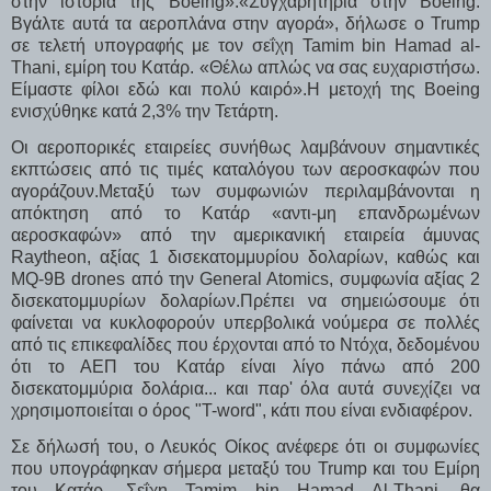
στην ιστορία της Boeing».«Συγχαρητήρια στην Boeing.
Βγάλτε αυτά τα αεροπλάνα στην αγορά», δήλωσε ο Trump
σε τελετή υπογραφής με τον σεΐχη Tamim bin Hamad al-
Thani, εμίρη του Κατάρ. «Θέλω απλώς να σας ευχαριστήσω.
Είμαστε φίλοι εδώ και πολύ καιρό».Η μετοχή της Boeing
ενισχύθηκε κατά 2,3% την Τετάρτη.
Οι αεροπορικές εταιρείες συνήθως λαμβάνουν σημαντικές
εκπτώσεις από τις τιμές καταλόγου των αεροσκαφών που
αγοράζουν.Μεταξύ των συμφωνιών περιλαμβάνονται η
απόκτηση από το Κατάρ «αντι-μη επανδρωμένων
αεροσκαφών» από την αμερικανική εταιρεία άμυνας
Raytheon, αξίας 1 δισεκατομμυρίου δολαρίων, καθώς και
MQ-9B drones από την General Atomics, συμφωνία αξίας 2
δισεκατομμυρίων δολαρίων.Πρέπει να σημειώσουμε ότι
φαίνεται να κυκλοφορούν υπερβολικά νούμερα σε πολλές
από τις επικεφαλίδες που έρχονται από το Ντόχα, δεδομένου
ότι το ΑΕΠ του Κατάρ είναι λίγο πάνω από 200
δισεκατομμύρια δολάρια... και παρ' όλα αυτά συνεχίζει να
χρησιμοποιείται ο όρος "T-word", κάτι που είναι ενδιαφέρον.
Σε δήλωσή του, ο Λευκός Οίκος ανέφερε ότι οι συμφωνίες
που υπογράφηκαν σήμερα μεταξύ του Trump και του Εμίρη
του Κατάρ, Σεΐχη Tamim bin Hamad Al-Thani, θα