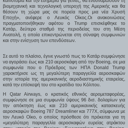
καινοτομία και την ευημερία για γενιές, θα ενδυναμώσουν τη
βιομηχανική και τεχνολογική υπεροχή της Αμερικής και θα
θέσουν τη χώρα μας σε πορεία προς μια νέα Χρυσή
Εποχή», ανέφερε ο Λευκός Οίκος.Οι ανακοινώσεις
πραγματοποιήθηκαν αφότου ο Trump επισκέφθηκε το
Κατάρ, δεύτερο σταθμό της περιοδείας του στη Μέση
Ανατολή, η οποία επικεντρώνεται στη σύναψη συμφωνιών
και στην ενίσχυση των επενδύσεων.
Σε αυτό το πλαίσιο, έγινε γνωστό πως το Κατάρ συμφώνησε
να αγοράσει έως και 210 αεροσκάφη από την Boeing, σε μια
συμφωνία που ο Πρόεδρος των ΗΠΑ Donald Trump
χαρακτήρισε ως τη μεγαλύτερη παραγγελία αεροσκαφών
στην ιστορία της αμερικανικής αεροδιαστημικής εταιρείας,
κατά την επίσκεψή του στο κρατίδιο του Κόλπου.
Η Qatar Airways, ο κρατικός εθνικός αερομεταφορέας,
συμφώνησε σε μια συμφωνία ύψους 96 δισ. δολαρίων για
την απόκτηση έως και 210 αμερικανικής κατασκευής
αεροσκαφών Boeing 787 Dreamliner και 777X, σύμφωνα με
τον Λευκό Οίκο, ο οποίος πρόσθεσε ότι πρόκειται για τη
«μεγαλύτερη παραγγελία αεροσκαφών ευρείας ατράκτου