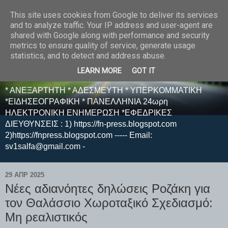
This site uses cookies from Google to deliver its services
E F E N P R E S S -
and to analyze traffic. Your IP address and user-agent are
shared with Google along with performance and security
ΗΛΕΚΤΡΟΝΙΚΗ
metrics to ensure quality of service, generate usage
statistics, and to detect and address abuse.
ΕΦΗΜΕΡΙΔΑ
LEARN MORE
GOT IT
* ΑΝΕΞΑΡΤΗΤΗ * ΑΔΕΣΜΕΥΤΗ * ΥΠΕΡΚΟΜΜΑΤΙΚΗ
*ΕΙΔΗΣΕΟΓΡΑΦΙΚΗ * ΠΑΝΕΛΛΗΝΙΑ 24ωρη
ΗΛΕΚΤΡΟΝΙΚΗ ΕΝΗΜΕΡΩΣΗ *ΕΦΕΔΡΙΚΕΣ
ΔΙΕΥΘΥΝΣΕΙΣ : 1) https://fn-press.blogspot.com
2)https://fnpress.blogspot.com ----- Email:
sv1salfa@gmail.com -
29 ΑΠΡ 2025
Νέες αδιανόητες δηλώσεις Ροζάκη για
τον Θαλάσσιο Χωροταξικό Σχεδιασμό:
Μη ρεαλιστικός