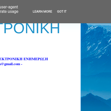
 user-agent
erate usage
LEARN MORE
GOT IT
ΚΤΡΟΝΙΚΗ
ΗΛΕΚΤΡΟΝΙΚΗ ΕΝΗΜΕΡΩΣΗ
fa@gmail.com -