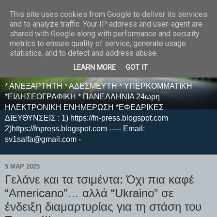
This site uses cookies from Google to deliver its services
E F E N P R E S S -
and to analyze traffic. Your IP address and user-agent are
shared with Google along with performance and security
ΗΛΕΚΤΡΟΝΙΚΗ
metrics to ensure quality of service, generate usage
statistics, and to detect and address abuse.
ΕΦΗΜΕΡΙΔΑ
LEARN MORE
GOT IT
* ΑΝΕΞΑΡΤΗΤΗ * ΑΔΕΣΜΕΥΤΗ * ΥΠΕΡΚΟΜΜΑΤΙΚΗ
*ΕΙΔΗΣΕΟΓΡΑΦΙΚΗ * ΠΑΝΕΛΛΗΝΙΑ 24ωρη
ΗΛΕΚΤΡΟΝΙΚΗ ΕΝΗΜΕΡΩΣΗ *ΕΦΕΔΡΙΚΕΣ
ΔΙΕΥΘΥΝΣΕΙΣ : 1) https://fn-press.blogspot.com
2)https://fnpress.blogspot.com ----- Email:
sv1salfa@gmail.com -
5 ΜΑΡ 2025
Γελάνε και τα τσιμέντα: Όχι πια καφέ
“Americano”… αλλά “Ukraino” σε
ένδειξη διαμαρτυρίας για τη στάση του