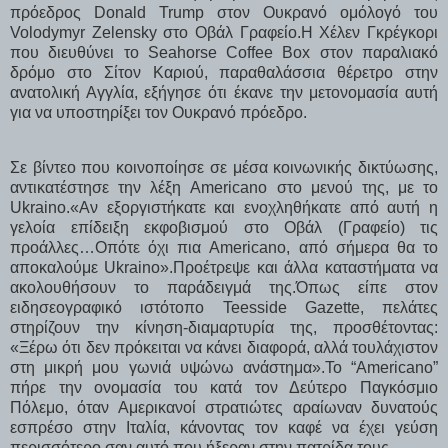
πρόεδρος Donald Trump στον Ουκρανό ομόλογό του
Volodymyr Zelensky στο Οβάλ Γραφείο.Η Χέλεν Γκρέγκορι
που διευθύνει το Seahorse Coffee Box στον παραλιακό
δρόμο στο Σίτον Καριού, παραθαλάσσια θέρετρο στην
ανατολική Αγγλία, εξήγησε ότι έκανε την μετονομασία αυτή
για να υποστηρίξει τον Ουκρανό πρόεδρο.
Σε βίντεο που κοινοποίησε σε μέσα κοινωνικής δικτύωσης,
αντικατέστησε την λέξη Americano στο μενού της, με το
Ukraino.«Αν εξοργιστήκατε και ενοχληθήκατε από αυτή η
γελοία επίδειξη εκφοβισμού στο Οβάλ (Γραφείο) τις
προάλλες…Οπότε όχι πια Americano, από σήμερα θα το
αποκαλούμε Ukraino».Προέτρεψε και άλλα καταστήματα να
ακολουθήσουν το παράδειγμά της.Όπως είπε στον
ειδησεογραφικό ιστότοπο Teesside Gazette, πελάτες
στηρίζουν την κίνηση-διαμαρτυρία της, προσθέτοντας:
«Ξέρω ότι δεν πρόκειται να κάνει διαφορά, αλλά τουλάχιστον
στη μικρή μου γωνιά υψώνω ανάστημα».Το “Americano”
πήρε την ονομασία του κατά τον Δεύτερο Παγκόσμιο
Πόλεμο, όταν Αμερικανοί στρατιώτες αραίωναν δυνατούς
εσπρέσο στην Ιταλία, κάνοντας τον καφέ να έχει γεύση
περισσότερο σαν αυτό που ήξεραν στην πατρίδα τους.