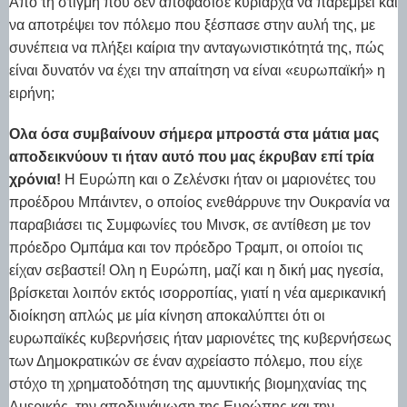
Από τη στιγμή που δεν αποφάσισε κυρίαρχα να παρέμβει και
να αποτρέψει τον πόλεμο που ξέσπασε στην αυλή της, με
συνέπεια να πλήξει καίρια την ανταγωνιστικότητά της, πώς
είναι δυνατόν να έχει την απαίτηση να είναι «ευρωπαϊκή» η
ειρήνη;
Ολα όσα συμβαίνουν σήμερα μπροστά στα μάτια μας
αποδεικνύουν τι ήταν αυτό που μας έκρυβαν επί τρία
χρόνια!
Η Ευρώπη και ο Ζελένσκι ήταν οι μαριονέτες του
προέδρου Μπάιντεν, ο οποίος ενεθάρρυνε την Ουκρανία να
παραβιάσει τις Συμφωνίες του Μινσκ, σε αντίθεση με τον
πρόεδρο Ομπάμα και τον πρόεδρο Τραμπ, οι οποίοι τις
είχαν σεβαστεί! Ολη η Ευρώπη, μαζί και η δική μας ηγεσία,
βρίσκεται λοιπόν εκτός ισορροπίας, γιατί η νέα αμερικανική
διοίκηση απλώς με μία κίνηση αποκαλύπτει ότι οι
ευρωπαϊκές κυβερνήσεις ήταν μαριονέτες της κυβερνήσεως
των Δημοκρατικών σε έναν αχρείαστο πόλεμο, που είχε
στόχο τη χρηματοδότηση της αμυντικής βιομηχανίας της
Αμερικής, την αποδυνάμωση της Ευρώπης και την