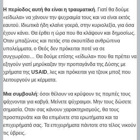
Η περίοδος αυτή θα είναι η τραυματική
. Γιατί θα δούμε
«είδωλα» να χάνουν την ψυχραιμία τους και να είναι εκτός
εαυτού. Ιδιωτικά ήδη κλαίνε γοερά, στην κυριολεξία, για όσα
έχουν κάνει. Θα έρθει η ώρα που θα κλάψουν και δημοσίως.
Οταν μπαζώνεις και πετάς στα σκουπίδια ανθρώπινα
υπολείμματα, ο Θεός δεν πρόκειται ποτέ να σε
συγχωρέσει… Θα δούμε επίσης «είδωλα» που θα πρέπει να
εξηγούν γιατί μηρύκαζαν την προπαγάνδα της Δύσης με
χρήματα της
USAID
, λες και πρόκειται για τζουκ μποξ που
λειτουργούν με κέρματα.
Μια συμβουλή
: όσοι θέλουν να κρύψουν τις πομπές τους
ψάχνονται για καβγά. Μείνετε ψύχραιμοι. Μην τους δώσετε
σημασία. Οταν σας κάνουν χαρακτηρισμούς, θα τους
προσπερνάτε και θα επιμένετε στα ερωτήματα και τα
επιχειρήματά σας. Τα επιχειρήματα πάντοτε στο τέλος νικούν
τις ύβρεις.