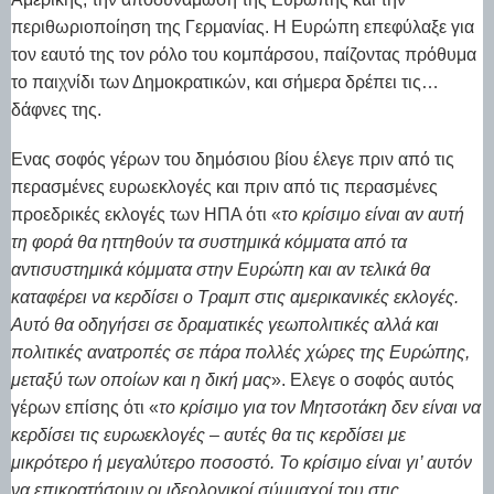
περιθωριοποίηση της Γερμανίας. Η Ευρώπη επεφύλαξε για
τον εαυτό της τον ρόλο του κομπάρσου, παίζοντας πρόθυμα
το παιχνίδι των Δημοκρατικών, και σήμερα δρέπει τις…
δάφνες της.
Ενας σοφός γέρων του δημόσιου βίου έλεγε πριν από τις
περασμένες ευρωεκλογές και πριν από τις περασμένες
προεδρικές εκλογές των ΗΠΑ ότι «
το κρίσιμο είναι αν αυτή
τη φορά θα ηττηθούν τα συστημικά κόμματα από τα
αντισυστημικά κόμματα στην Ευρώπη και αν τελικά θα
καταφέρει να κερδίσει ο Τραμπ στις αμερικανικές εκλογές.
Αυτό θα οδηγήσει σε δραματικές γεωπολιτικές αλλά και
πολιτικές ανατροπές σε πάρα πολλές χώρες της Ευρώπης,
μεταξύ των οποίων και η δική μας
». Ελεγε ο σοφός αυτός
γέρων επίσης ότι «
το κρίσιμο για τον Μητσοτάκη δεν είναι να
κερδίσει τις ευρωεκλογές – αυτές θα τις κερδίσει με
μικρότερο ή μεγαλύτερο ποσοστό. Το κρίσιμο είναι γι’ αυτόν
να επικρατήσουν οι ιδεολογικοί σύμμαχοί του στις