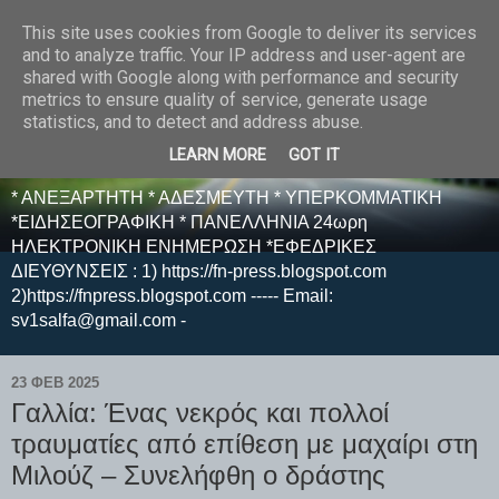
This site uses cookies from Google to deliver its services
E F E N P R E S S -
and to analyze traffic. Your IP address and user-agent are
shared with Google along with performance and security
ΗΛΕΚΤΡΟΝΙΚΗ
metrics to ensure quality of service, generate usage
statistics, and to detect and address abuse.
ΕΦΗΜΕΡΙΔΑ
LEARN MORE
GOT IT
* ΑΝΕΞΑΡΤΗΤΗ * ΑΔΕΣΜΕΥΤΗ * ΥΠΕΡΚΟΜΜΑΤΙΚΗ
*ΕΙΔΗΣΕΟΓΡΑΦΙΚΗ * ΠΑΝΕΛΛΗΝΙΑ 24ωρη
ΗΛΕΚΤΡΟΝΙΚΗ ΕΝΗΜΕΡΩΣΗ *ΕΦΕΔΡΙΚΕΣ
ΔΙΕΥΘΥΝΣΕΙΣ : 1) https://fn-press.blogspot.com
2)https://fnpress.blogspot.com ----- Email:
sv1salfa@gmail.com -
23 ΦΕΒ 2025
Γαλλία: Ένας νεκρός και πολλοί
τραυματίες από επίθεση με μαχαίρι στη
Μιλούζ – Συνελήφθη ο δράστης