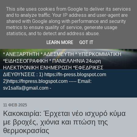
This site uses cookies from Google to deliver its services
E F E N P R E S S -
and to analyze traffic. Your IP address and user-agent are
shared with Google along with performance and security
ΗΛΕΚΤΡΟΝΙΚΗ
metrics to ensure quality of service, generate usage
statistics, and to detect and address abuse.
ΕΦΗΜΕΡΙΔΑ
LEARN MORE
GOT IT
* ΑΝΕΞΑΡΤΗΤΗ * ΑΔΕΣΜΕΥΤΗ * ΥΠΕΡΚΟΜΜΑΤΙΚΗ
*ΕΙΔΗΣΕΟΓΡΑΦΙΚΗ * ΠΑΝΕΛΛΗΝΙΑ 24ωρη
ΗΛΕΚΤΡΟΝΙΚΗ ΕΝΗΜΕΡΩΣΗ *ΕΦΕΔΡΙΚΕΣ
ΔΙΕΥΘΥΝΣΕΙΣ : 1) https://fn-press.blogspot.com
2)https://fnpress.blogspot.com ----- Email:
sv1salfa@gmail.com -
11 ΦΕΒ 2025
Κακοκαιρία: Έρχεται νέο ισχυρό κύμα
με βροχές, χιόνια και πτώση της
θερμοκρασίας