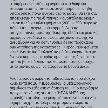
μεταφέρει περισσότερη υγρασία στα διάφορα
στρώματα αυτής όπου, σε συνδυασμό με τις ήδη
υπάρχουσες πολύ ψυχρές αέριες μάζες, θα έχει σαν
αποτέλεσμα τις πολύ πυκνές χιονοπτώσεις ακόμη
και σε πολύ χαμηλά υψόμετρα (200 με 300 μέτρα και
πάνω) του ηπειρωτικού κορμού. Από τις
απογευματινές ώρες της Τετάρτης (12/2) και μετά θα
αρχίσουν σταδιακά τα υψόμετρα χιονόπτωσης να
ανεβαίνουν για να οδηγηθούμε σε μια πρόσκαιρη
ομαλοποίηση της κατάστασης. Η εβδομάδα φαίνεται
να κλείνει με πιο “μαλακό” καιρό θερμοκρασιακά με
ένα νέο κύμα κακοκαιρίας όμως να μας έρχεται και
από τα βορειοδυτικά που θα φέρει αρκετές βροχές
με τα χιόνια, όμως, να αφορούν τα βουνά μας».
Ακόμα, όσον αφορά στο πιθανό νέο ισχυρό ψυχρό
κύμα κατά τις 20 Φεβρουαρίου, ο μετεωρολόγος
σημείωσε το εξής στη ανάρτησή του: «Το παγκόσμιο
προγνωστικό μας σύστημα “ΗΡΑΚΛΗΣ” μάς
εμφανίζει στα λίγο πιο μακρινά του σενάρια μια νέα
ισχυρή ψυχρή εισβολή που μπορεί να φέρει τα
χιόνια πολύ χαμηλά (χάρτης 6). Είναι κάτι που το