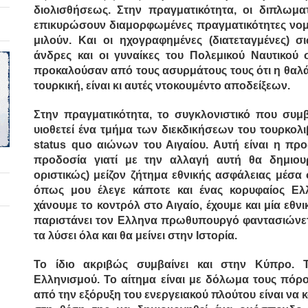
διολισθήσεως. Στην πραγματικότητα, οι διπλωμα
επικυρώσουν διαμορφωμένες πραγματικότητες νομι
μιλούν. Και οι ηχογραφημένες (διατεταγμένες) 
άνδρες και οι γυναίκες του Πολεμικού Ναυτικού 
προκαλούσαν από τους ασυρμάτους τους ότι η θαλά
τουρκική, είναι κι αυτές ντοκουμέντο αποδείξεων.
Στην πραγματικότητα, το συγκλονιστικό που συμ
υιοθετεί ένα τμήμα των διεκδικήσεων του τουρκολι
status quo αιώνων του Αιγαίου. Αυτή είναι η προ
προδοσία γιατί με την αλλαγή αυτή θα δημιου
οριστικώς) μείζον ζήτημα εθνικής ασφάλειας μέσα 
όπως μου έλεγε κάποτε και ένας κορυφαίος Eλ
χάνουμε το κοντρόλ στο Αιγαίο, έχουμε και μία εθν
παριστάνει τον Eλληνα πρωθυπουργό φαντασιώνεται
τα λύσει όλα και θα μείνει στην Iστορία.
Το ίδιο ακριβώς συμβαίνει και στην Κύπρο. 
Ελληνισμού.
Το αίτημα είναι με δόλωμα τους πόρ
από την εξόρυξη του ενεργειακού πλούτου είναι να 