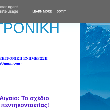
 user-agent
erate usage
LEARN MORE
GOT IT
ΚΤΡΟΝΙΚΗ
ΗΛΕΚΤΡΟΝΙΚΗ ΕΝΗΜΕΡΩΣΗ
fa@gmail.com -
Αιγαίο: Το σχέδιο
 πεντηκονταετίας!