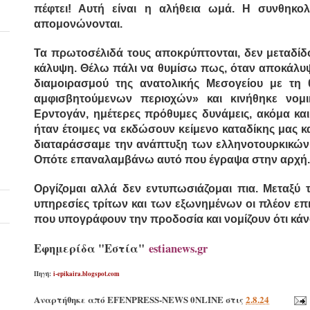
πέφτει! Αυτή είναι η αλήθεια ωμά. Η συνθηκολό
απομονώνονται.
Τα πρωτοσέλιδά τους αποκρύπτονται, δεν μεταδίδο
κάλυψη. Θέλω πάλι να θυμίσω πως, όταν αποκάλυψ
διαμοιρασμού της ανατολικής Μεσογείου με τη 
αμφισβητούμενων περιοχών» και κινήθηκε νομ
Ερντογάν, ημέτερες πρόθυμες δυνάμεις, ακόμα κα
ήταν έτοιμες να εκδώσουν κείμενο καταδίκης μας 
διαταράσσαμε την ανάπτυξη των ελληνοτουρκικών 
Οπότε επαναλαμβάνω αυτό που έγραψα στην αρχή.
Οργίζομαι αλλά δεν εντυπωσιάζομαι πια. Μεταξύ
υπηρεσίες τρίτων και των εξωνημένων οι πλέον επικ
που υπογράφουν την προδοσία και νομίζουν ότι κάν
Εφημερίδα "Εστία"
estianews.gr
Πηγή:
i-epikaira.blogspot.com
Αναρτήθηκε από
EFENPRESS-NEWS 0NLINE
στις
2.8.24