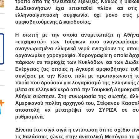
τρόπο από τις τελευταίες εξελίξεις. Καθώς
η διεκδ
Δωδεκανήσων έχει επεκταθεί πλέον και στις
ελληνοαιγυπτιακή συμφωνία, όχι μόνο στις μ
αμφισβητούμενης Δικαιοδοσίας.
Η σιωπή με την οποία αντιμετωπίζει η Αθήνα 
«ευχαριστώ» των Τούρκων που αναγνωρίσαμε
αναγνωρισμένα ελληνικά νερά ενισχύουν τις υποψ
οργανωμένη χορογραφία. Χορογραφία η οποία άρχ
πάρκων σε περιοχές των Κυκλάδων και των Δωδε
Ενέργειας (τις οποίες η Αγκυρα αμφισβήτησε ευ
συνέχισε με την Κάσο, πάλι με πρωταγωνιστή το
πλοία που δρούσαν για λογαριασμό της Ελληνικής 
μέσα σε ελληνικά νερά από την Τουρκική Δημοκρατ
Αθήνα σιώπησε.
Στη συνωμοσία της σιωπής, άλλω
Αμερικανού πολίτη αρχηγού του, Στέφανου Κασσε
αποστολή να μετατρέψει τον ΣΥΡΙΖΑ σε συμπ
ρυθμισμένα.
Δίνεται έτσι σιγά σιγά η εντύπωση ότι
το σχέδιο είν
τις θαλάσσιες ζώνες στην ανατολική Μεσόγειο το 