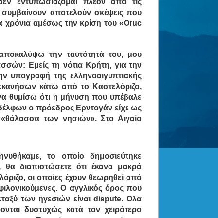
δεν εντυπωσιάζομαι πλέον από τις
σα συμβαίνουν αποτελούν σκέψεις που
 χρόνια αμέσως την κρίση του «Oruc
 αποκαλύψω την ταυτότητά του, μου
λασσών:
Εμείς τη νότια Κρήτη, για την
την υπογραφή της ελληνοαιγυπτιακής
δεκανήσων κάτω από το Καστελόριζο,
α θυμίσω ότι η μήνυση που υπέβαλε
δέλφων ο πρόεδρος Ερντογάν είχε ως
η «θάλασσα των νησιών». Στο Αιγαίο
ηνυθήκαμε, το οποίο δημοσιεύτηκε
, θα διαπιστώσετε ότι έκανα μακρά
όριζο, οι οποίες έχουν θεωρηθεί από
φιλονικούμενες. Ο αγγλικός όρος που
εταξύ των ηγεσιών είναι dispute. Ολα
ονται δυστυχώς κατά τον χειρότερο