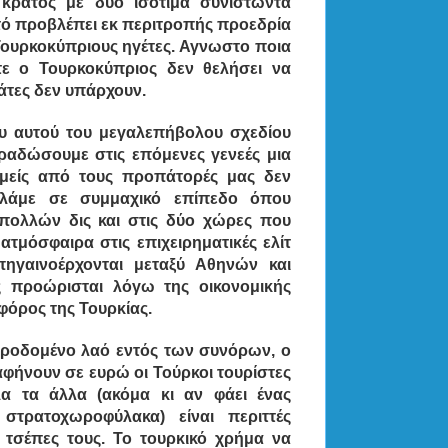
κράτος με δύο ισότιμα συνιστώντα
υτό προβλέπει εκ περιτροπής προεδρία
 Τουρκοκύπριους ηγέτες. Αγνωστο ποια
τε ο Τουρκοκύπριος δεν θελήσει να
άτες δεν υπάρχουν.
ου αυτού του μεγαλεπήβολου σχεδίου
αραδώσουμε στις επόμενες γενεές μια
μείς από τους προπάτορές μας δεν
αλάμε σε συμμαχικό επίπεδο όπου
πολλών δις και στις δύο χώρες που
τμόσφαιρα στις επιχειρηματικές ελίτ
ηγαινοέρχονται μεταξύ Αθηνών και
 προώρισται λόγω της οικονομικής
φόρος της Τουρκίας.
προδομένο λαό εντός των συνόρων, ο
 αφήνουν σε ευρώ οι Τούρκοι τουρίστες
λα τα άλλα (ακόμα κι αν φάει ένας
τρατοχωροφύλακα) είναι περιττές
 τσέπες τους. Το τουρκικό χρήμα να