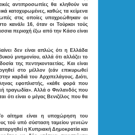
τικές αντιπροσωπίες θα κληθούν να
κά κατοχυρωμένες, καθώς τα κείμενα
σιωπές στις οποίες υποχρεώθηκαν οι
στο κανάλι 16, όταν οι Τούρκοι τούς
σσια περιοχή έξω από την Κάσο είναι
βαίνει
δεν είναι απλώς ότι η Ελλάδα
βυκού μνημονίου, αλλά ότι αλλάζει το
δοσία της πεντηκονταετίας.
Και είναι
ργηθεί στο μέλλον (εάν επικυρωθεί
στην καρδιά του Aρχιπελάγους. Διότι,
ληνας εφοπλιστής, «κάθε φορά που
ική τραγωδία».
Αλλά ο Φινλανδός που
 ότι είναι ο μέγας Βενιζέλος που θα
Το αίτημα είναι η υποχώρηση του
ους τού υπό σύσταση ταμείου γενεών
καταργηθεί η Κυπριακή Δημοκρατία και