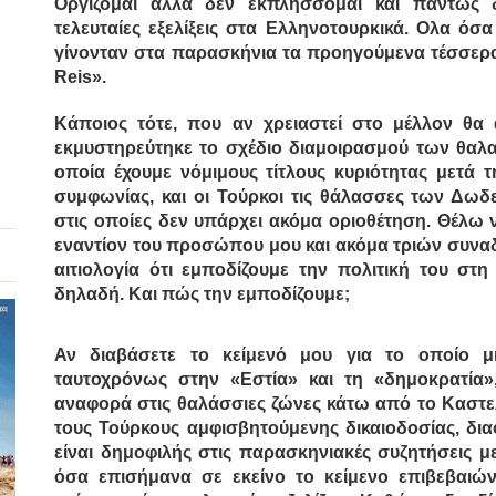
Οργίζομαι αλλά δεν εκπλήσσομαι και πάντως 
τελευταίες εξελίξεις στα Ελληνοτουρκικά. Ολα ό
γίνονταν στα παρασκήνια τα προηγούμενα τέσσερα
Reis».
Κάποιος τότε, που αν χρειαστεί στο μέλλον θα
εκμυστηρεύτηκε το σχέδιο διαμοιρασμού των θα
οποία έχουμε νόμιμους τίτλους κυριότητας μετά 
συμφωνίας, και οι Τούρκοι τις θάλασσες των Δω
στις οποίες δεν υπάρχει ακόμα οριοθέτηση.
Θέλω ν
εναντίον του προσώπου μου και ακόμα τριών συνα
αιτιολογία ότι εμποδίζουμε την πολιτική του στ
δηλαδή. Και πώς την εμποδίζουμε;
Αν διαβάσετε το κείμενό μου για το οποίο μ
ταυτοχρόνως στην «Εστία» και τη «δημοκρατία»
αναφορά στις θαλάσσιες ζώνες κάτω από το Καστελ
τους Τούρκους αμφισβητούμενης δικαιοδοσίας, δια
είναι δημοφιλής στις παρασκηνιακές συζητήσεις μ
όσα επισήμανα σε εκείνο το κείμενο επιβεβαιών