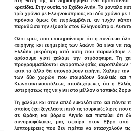
στη θέση της να δημιουργηθεί ένα ομόσπονδο 
κρατίδια.
Στην ουσία, το Σχέδιο Ανάν. Το μοντέλο α
τρία χρόνια με Ελληνοκύπριους και δύο χρόνια με
πρόνοια όμως θα περιλαμβάνει, αν τυχόν κάπο
παραδώσει την εξουσία στον Ελληνοκύπριο. Αυταπ
Ολοι εμείς που επισημαίνουμε ότι η συνέπεια όλ
«ειρήνης και ευημερίας των λαών» θα είναι να π
Ελλάδα μικρότερη από αυτή που παραλάβαμε ε
αρέσουμε γιατί χαλάμε την ατμόσφαιρα. Τη χ
προγραμματίζονται αγοραπωλησίες αεροπλάνων 
κατά τα άλλα θα υπογράψουν ειρήνη. Χαλάμε την α
των δύο χωρών που ετοιμάζουν δουλειές και π
Κωνσταντινουπόλεως αποδεχόμενες ότι η Ελλάς
υστερήσεώς της να γίνει στο μέλλον ο τοπικός δορυ
Τη χαλάμε και στον απλό ευκολόπιστο και πάντα 
οποίος έχει ξεγελαστεί από τις τουρκικές λίρες που
σε Θράκη και βόρειο Αιγαίο και πιστεύει ότι ό
συνοριοφύλακας μας σφαίρα στον Εβρο από σ
λεπτομέρειες που δεν πρέπει να απασχολούν τις