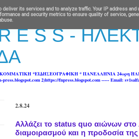
deliver its services and to analyze traffic. Your IP address and
formance and security metrics to ensure quality of service, gen
 abuse.
 R E S S - ΗΛΕ
ΔΑ
ΡΚΟΜΜΑΤΙΚΗ *ΕΙΔΗΣΕΟΓΡΑΦΙΚΗ * ΠΑΝΕΛΛΗΝΙΑ 24ωρη 
ss.blogspot.com 2)https://fnpress.blogspot.com ----- Email: sv1sal
2.8.24
Αλλάζει το status quo αιώνων στο 
διαμοιρασμού και η προδοσία της