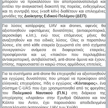
μπορούν να προκαλέσουν τον αποπροσανατολισμό και
εντέλει την αναγκαστική διακοπή της πορείας, ενδεχομένως
και τη συντριβή τους («soft kill») διαθέτουν και επιλεγμένες
μονάδες της
Διοίκησης Ειδικού Πολέμου (ΔΕΠ)
.
Για λύσεις κατάρριψης UAV και drones, αφενός θα
αξιοποιηθούν υφιστάμενες δυνατότητες (αντιαεροπορικά,
αεροσκάφη κ.λπ.), ενώ τους επόμενους μήνες θα
αναζητηθούν και πιο ειδικές λύσεις. Ολες οι παραπάνω
λύσεις, είτε από κάθε εταιρεία ξεχωριστά είτε από σχήματα
συνεργασιών ανάμεσα σε διαφορετικές εταιρείες,
προσφέρονται και ως «πακέτο» που περιλαμβάνει
αντιαεροπορική, αντιβαλλιστική, anti-drone άμυνα και έχουν,
επίσης, παρουσιαστεί εν καιρώ στους αρμόδιους επιτελείς.
Για τα συστήματα anti-drone θα επιχειρηθεί να αξιοποιηθούν
και εγχώριες δυνατότητες που μπορεί να προκύψουν από
ελληνικές επιχειρήσεις. Ηδη ο εγχώριος «
Κένταυρος
», ένα
σύστημα C-UAS που έχει χρησιμοποιηθεί από τις φρεγάτες
του
Πολεμικού Ναυτικού (Π.Ν.)
στη διάρκεια της
επιχείρησης «Aspides» στην Ερυθρά Θάλασσα και τον
Κόλπο του Αντεν, έχει παρουσιάσει αποδεδειγμένα
αποτελέσματα (καταρρίψεις UAV των Χούθι).