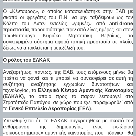
Ο «Κένταυρος», ο οποίος κατασκευάστηκε στην ΕΑΒ με
σκοπό οι φρεγάτες του Π.Ν. να μην ταξιδέψουν ώς τον
Κόλπο του Αντεν εντελώς «γυμνές» από
anti-drone
προστασία
, παρουσιάστηκε πριν από λίγες ημέρες και στον
πρωθυπουργό Κυριάκο Μητσοτάκη. Βεβαίως, το
συγκεκριμένο σύστημα αφορά τοπική προστασία σε πλοίο,
δίχως να αποκλείεται η μετεξέλιξή του.
Ο ρόλος του ΕΛΚΑΚ
Ανεξαρτήτως, πάντως, της ΕΑΒ, τους επόμενους μήνες θα
πρέπει να φανεί και τι μπορεί να συνεισφέρει σε αυτή τη
συζήτηση αναζήτησης εγχωρίων δυνατοτήτων και
τεχνολογίας, το
Ελληνικό Κέντρο Αμυντικής Καινοτομίας
(ΕΛΚΑΚ)
, το οποίο προς το παρόν λειτουργεί στο
Στρατόπεδο Παπάγου, σε χώρο που έχει παραχωρηθεί από
το
Γενικό Επιτελείο Αεροπορίας (ΓΕΑ)
.
Υπενθυμίζεται ότι το ΕΛΚΑΚ συγκροτήθηκε με σκοπό την
ενθάρρυνση της δημιουργίας ενός εγχώριου
«οικοσυστήματος» αμυντικής καινοτομίας που –ιδανικά– θα