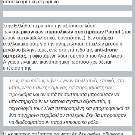
αποτελεσματική αεράμυνα.
Στην Ελλάδα, πέρα από την αξιόπιστη λύση
των
αμερικανικών πυραυλικών συστημάτων Patriot
(που
έχουν και αντιβαλλιστικές δυνατότητες), δεν υπάρχει
εναλλακτική ούτε για την αντιμετώπιση απειλών μέσου ή
μεγάλου βεληνεκούς, ενώ στο επίπεδο της
anti-drone
ομπρέλας
, η υφιστάμενη λύση σε νησιά του Ανατολικού
Αιγαίου είναι μεν ικανοποιητική, ωστόσο χρειάζεται
επέκτασή της.
Τους τελευταίους μήνες έγιναν πολλαπλές επαφές στο
υπουργείο Εθνικής Αμυνας και παρουσιάστηκαν
προ
Ακόμα και αν αυτά τα συστήματα μπορούσαν να
υποστηριχθούν με κάποια σχετική αξιοπιστία, η
τεχνολογία τους είναι πεπερασμένη και επιχειρησιακά σε
ένα σύγχρονο περιβάλλον πολέμου δεν θα μπορούσαν
να διαδραματίσουν παρά επικουρικό ρόλο.
Η γενικότερη συζήτηση φαίνεται ότι δεν αφήνει αδιάφορη