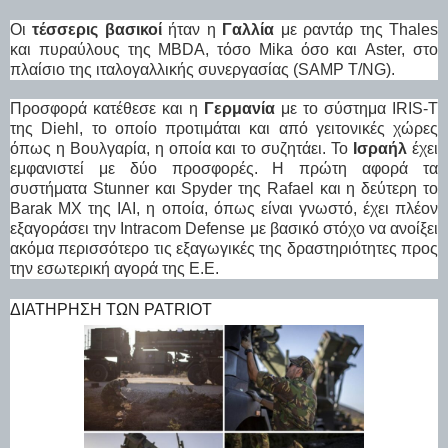
Οι
τέσσερις βασικοί
ήταν η
Γαλλία
με ραντάρ της Thales
και πυραύλους της MBDA, τόσο Mika όσο και Aster, στο
πλαίσιο της ιταλογαλλικής συνεργασίας (SAMP T/NG).
Προσφορά κατέθεσε και η
Γερμανία
με το σύστημα IRIS-T
της Diehl, το οποίο προτιμάται και από γειτονικές χώρες
όπως η Βουλγαρία, η οποία και το συζητάει. Το
Ισραήλ
έχει
εμφανιστεί με δύο προσφορές. Η πρώτη αφορά τα
συστήματα Stunner και Spyder της Rafael και η δεύτερη το
Barak MX της IAI, η οποία, όπως είναι γνωστό, έχει πλέον
εξαγοράσει την Intracom Defense με βασικό στόχο να ανοίξει
ακόμα περισσότερο τις εξαγωγικές της δραστηριότητες προς
την εσωτερική αγορά της Ε.Ε.
ΔΙΑΤΉΡΗΣΗ ΤΩΝ PATRIOT