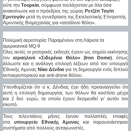
ούτε την
Τουρκία
, σύμφωνα τουλάχιστον με όλα όσα
ανακοίνωσε και ο πρόεδρος της χώρας
Ρετζέπ Ταγίπ
Ερντογάν
μετά τη συνεδρίαση της Εκτελεστικής Επιτροπής
Αμυντικής Βιομηχανίας για «ατσάλινο θόλο».
Πολεμική αεροπορία: Παραμένουν στη Λάρισα τα
αμερικανικά MQ-9
Ολες αυτές οι ρητορικές εκδοχές έχουν ως σημείο εκκίνησης
τον
ισραηλινό «Σιδερένιο Θόλο» (Iron Dome)
, όπως
άλλωστε και η ανάλογη επιλογή λέξεων από τον υπουργό
Εθνικής Αμυνας
Νίκο Δένδια
για τη δημιουργία ενός διπλού
αντιαεροπορικού και anti-drone θόλου.
Υπενθυμίζεται ότι ο κ. Δένδιας έχει ήδη προαναγγείλει ότι
αυτή η επιλογή δημιουργίας των θόλων θα κοστίσει μέχρι
και 2 δισ. ευρώ, τα οποία έχουν δεσμευθεί γι’ αυτόν τον
σκοπό.
Τους τελευταίους μήνες έγιναν πολλαπλές επαφές
στο
υπουργείο Εθνικής Αμυνας
και παρουσιάστηκαν
συστήματα από πολλούς ανταγωνιστές.