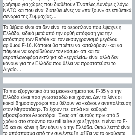
χρήσιμο για χώρες που διαθέτουν Ένοπλες Δυνάμεις λόγω
ΝΑΤΟ και που είναι διατεθειμένες να «παίξουν» σε επιθετικά
σενάρια της Συμμαχίας…
Το βέβαιο είναι ότι δεν είναι το αεροπλάνο που έψαχνε η
Ελλάδα, ειδικά μετά από την ορθή απόφαση για την
απόκτηση των Rafale και τον εκσυγχρονισμό μεγάλου
αριθμού F-16. Κάποιοι θα πρέπει να καταλάβουν -και να
πάψουν να κοροϊδεύουν τον κόσμο- ότι και τα
αεροπλανοφόρα εκπληκτικά «εργαλεία» είναι αλλά δεν
κάνουν για την Ελλάδα που θέλει να προστατεύσει το
Αιγαίο…
Το πιο εξοργιστικό ότι τα μειονεκτήματα του F-35 για την
Ελλάδα είναι πασίγνωστα εδώ και χρόνια. Δεν τα λένε οι
κακοί δημοσιογράφοι που θέλουν να «κάνουν αντιπολίτευση
στον Μητσοτάκη». Τα έχουν πει απλά και καθαρά
αξιοσέβαστοι Αεροπόροι. Ένας απ΄ αυτούς πριν από 5
χρόνια στο στούντιο του militaire είχε εξηγήσει τι είναι το F-
35 και αν κάνει ή δεν κάνει για την Ελλάδα. Οκτώ λεπτά είναι
το απόσπασμα από την συνέντευξη ,αξίζει να το ακούσετε