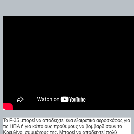
Το F-35 μπορεί να αποδειχτεί ένα εξαιρετικό αεροσκάφος για
τις ΗΠΑ ή για κάποιους πρόθυμους να βομβαρδίσουν το
Κρεμλίνο, συμμάχους της. Μπορεί να αποδειχτεί πολύ