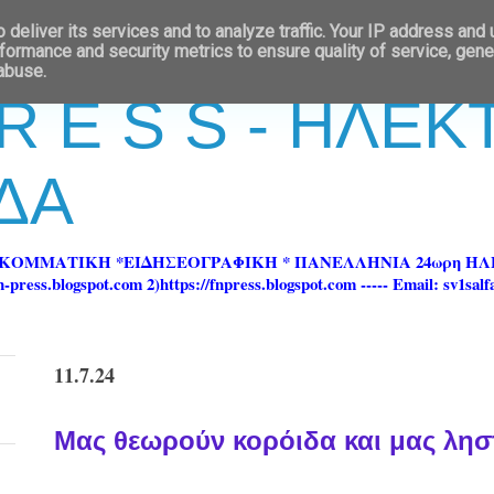
deliver its services and to analyze traffic. Your IP address and
formance and security metrics to ensure quality of service, gen
 abuse.
 R E S S - ΗΛΕ
ΔΑ
ΡΚΟΜΜΑΤΙΚΗ *ΕΙΔΗΣΕΟΓΡΑΦΙΚΗ * ΠΑΝΕΛΛΗΝΙΑ 24ωρη 
ss.blogspot.com 2)https://fnpress.blogspot.com ----- Email: sv1sal
11.7.24
Μας θεωρούν κορόιδα και μας λησ