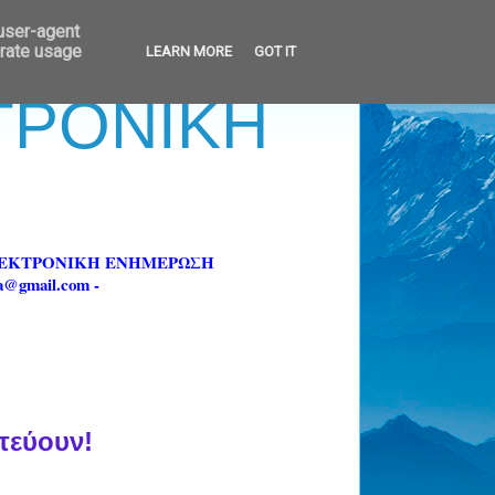
 user-agent
erate usage
LEARN MORE
GOT IT
ΚΤΡΟΝΙΚΗ
ΗΛΕΚΤΡΟΝΙΚΗ ΕΝΗΜΕΡΩΣΗ
fa@gmail.com -
τεύουν!