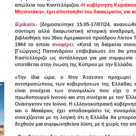
απώλεια του Καστελόριζου.
-Η κυβέρνηση Κυριάκου
Μητσοτάκη», έχει αποποιηθεί του δικαιώματος για 
iEpikaira.-
[δημοσιεύτηκε 15:05-17/07/24, ανανεώθη
σύντομη αλλά διαφωτιστική ιστορική αναδρομή
βιβλιοθήκη του 36ου Αμερικανού προέδρου Λίντον 
1964 το οποίο
αναφέρει
: «Κατά τη διάρκεια συν
[Γεώργιος] Παπανδρέου επιβεβαίωσε ότι
θα μπο
Καστελλόριζο ως αντάλλαγμα για μια συμφωνία
υποτίθεται στην ένωση της Κύπρου με την Ελλάδα.
«Την ίδια ώρα, ο Ντιν Άτσεσον προχωρεί 
αντιπροσώπους των κυβερνήσεων της Ελλάδας και
είναι συνέχεια των συνομιλιών που είχε ο 
πρωθυπουργό Ινονού και στη συνέχεια με τον Έ
Ουάσιγκτον τον Ιούνιο. Η ελληνοκυπριακή κυβέρνη
και ο Μακάριος έχει αποδοκιμάσει τις συνομιλί
συνεχίζονται με τη λογική ότι η Ελλάδα θα μπορέ
δεχθούν μια συμφωνηθείσα λύση, με ή χωρίς την α