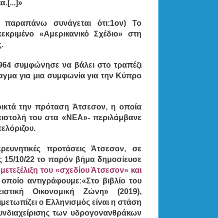
[...]»
 παραπάνω συνάγεται ότι:1ον) Το
εκριμένο «Αμερικανικό Σχέδιο» στη
.
1964 συμφώνησε να βάλει στο τραπέζι
γμα για μια συμφωνία για την Κύπρο
ικτά την πρόταση Άτσεσον, η οποία
επιστολή του στα «ΝΕΑ»- περιλάμβανε
τελόριζου.
ρευνητικές προτάσεις Άτσεσον, σε
ις 15/10/22 το παρόν βήμα δημοσίευσε
μετεξέλιξη του «σχεδίου Άτσεσον» και
 οποίο αντιγράφουμε:«Στο βιβλίο του
τική Οικονομική Ζώνη» (2019),
μετωπίζει ο Ελληνισμός είναι η στάση
υνδιαχείρισης των υδρογονανθράκων