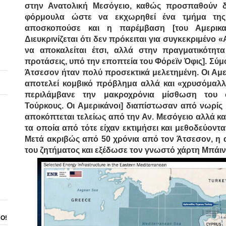
στην Ανατολική Μεσόγειο, καθώς προσπαθούν δ
φόρμουλα ώστε να εκχωρηθεί ένα τμήμα της
αποσκοπούσε και η παρέμβαση [του Αμερικ
Διευκρινίζεται ότι δεν πρόκειται για συγκεκριμένο «
να αποκαλείται έτσι, αλλά στην πραγματικότητα
προτάσεις, υπό την εποπτεία του Φόρεϊν Όφις]. Σύ
Άτσεσον ήταν πολύ προσεκτικά μελετημένη.
Οι Αμε
αποτελεί κομβικό πρόβλημα αλλά και «χρυσόμαλλ
περιλάμβανε την μακροχρόνια μίσθωση του 
Τούρκους.
Οι Αμερικάνοι] διαπίστωσαν από νωρίς 
αποκόπτεται τελείως από την Αν. Μεσόγειο αλλά κα
τα οποία από τότε είχαν εκτιμήσει και μεθοδεύοντ
Μετά ακριβώς από 50 χρόνια από τον Άτσεσον, η 
του ζητήματος και εξέδωσε τον γνωστό χάρτη Μπάιντε
ΝΟ!