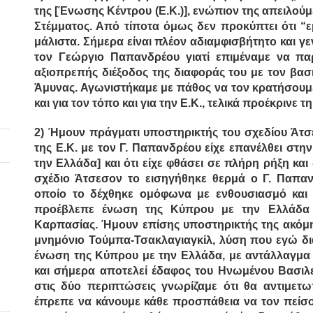
της [Ένωσης Κέντρου (Ε.Κ.)], ενώπιον της απειλο
Στέμματος. Από τίποτα όμως δεν προκύπτει ότι “ε
μάλιστα. Σήμερα είναι πλέον αδιαμφισβήτητο και 
τον Γεώργιο Παπανδρέου γιατί επιμέναμε να παρ
αξιοπρεπής διέξοδος της διαφοράς του με τον βασι
Άμυνας. Αγωνιστήκαμε με πάθος να τον κρατήσουμε
και για τον τόπο και για την Ε.Κ., τελικά προέκρινε τ
2)
Ήμουν πράγματι υποστηρικτής του σχεδίου Άτσ
της Ε.Κ. με τον Γ. Παπανδρέου είχε επανέλθει στη
την Ελλάδα] και ότι είχε φθάσει σε πλήρη ρήξη κα
σχέδιο Άτσεσον το εισηγήθηκε θερμά ο Γ. Παπαν
οποίο το δέχθηκε ομόφωνα με ενθουσιασμό και 
προέβλεπε ένωση της Κύπρου με την Ελλάδα 
Καρπασίας. Ήμουν επίσης υποστηρικτής της ακόμ
μνημόνιο Τούμπα-Τσακλαγιαγκίλ, λύση που εγώ δ
ένωση της Κύπρου με την Ελλάδα, με αντάλλαγμα 
και σήμερα αποτελεί έδαφος του Ηνωμένου Βασιλεί
στις δύο περιπτώσεις γνωρίζαμε ότι θα αντιμετ
έπρεπε να κάνουμε κάθε προσπάθεια να τον πείσ