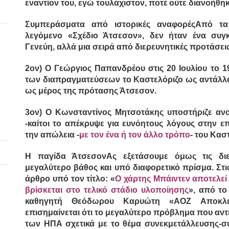
εναντίον του, εγώ τουλάχιστον, ποτέ ούτε διανοήθηκα.
Συμπεράσματα από ιστορικές αναφορές
Από τα
λεγόμενο «Σχέδιο Άτσεσον», δεν ήταν ένα συγκ
Γενεύη, αλλά μια σειρά από διερευνητικές προτάσεις
2ον) Ο Γεώργιος Παπανδρέου στις 20 Ιουλίου το 
των διαπραγματεύσεων το Καστελόριζο ως αντάλλα
ως μέρος της πρότασης Άτσεσον.
3ον) Ο Κωνσταντίνος Μητσοτάκης υποστήριζε ανο
-καίτοι το απέκρυψε για ευνόητους λόγους στην 
την απώλεια -
με τον ένα ή τον άλλο τρόπο
- του Κασ
Η παγίδα Άτσεσον
Ας εξετάσουμε όμως τις διε
μεγαλύτερο βάθος και υπό διαφορετικό πρίσμα. Στ
άρθρο υπό τον τίτλο: «
Ο χάρτης Μπάιντεν αποτελεί 
βρίσκεται στο τελικό στάδιο υλοποίησης
», από το
καθηγητή Θεόδωρου Καρυώτη «ΑΟΖ Αποκλεισ
επισημαίνεται ότι
το μεγαλύτερο πρόβλημα που αντι
των ΗΠΑ σχετικά με το θέμα συνεκμετάλλευσης-σ