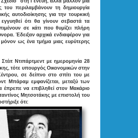
 Σχέδιο” στη Γενεύη, αλλά μάλλον μια
 του περιλαμβάνουν τη δημιουργία
κής αυτοδιοίκησης για την τουρκική
 εγγυηθεί ότι θα γίνουν σεβαστά τα
επιμένουν σε κάτι που θυμίζει πλήρη
σύνορα.
Έδειξαν αρχικά ενδιαφέρον για
 μόνον ως ένα τμήμα μιας ευρύτερης
τέιτ Ντιπάρτμεντ με ημερομηνία 28
άκης, τότε υπουργός Οικονομικών στην
ντρου, σε δείπνο στο σπίτι του με
ντ Μπάραμ εμφανίζεται, μεταξύ των
θα έπρεπε να επιβληθεί στον Μακάριο
σταντίνος Μητσοτάκης με επιστολή του
οστήριξε ότι: