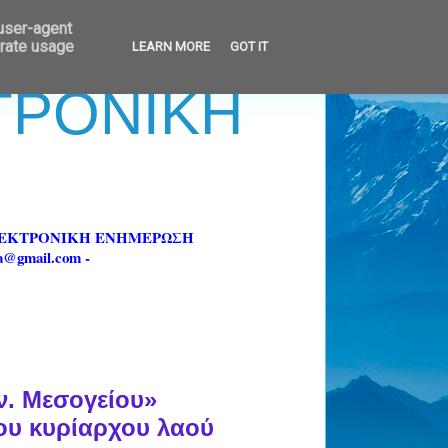
 user-agent
erate usage
LEARN MORE
GOT IT
ΚΤΡΟΝΙΚΗ
ΗΛΕΚΤΡΟΝΙΚΗ ΕΝΗΜΕΡΩΣΗ
fa@gmail.com -
ν. Μεσογείου»
του κυρίαρχου λαού