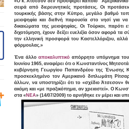
«
Ο κ. Άτσεσον δεν προσφέρει κάποιο “Αμερικανικό
σειρά από διερευνητικές προτάσεις.
Οι προτάσεις
τουρκικής βάσης στην Κύπρο, μεγάλο βαθμό τοπι
μειοψηφία και διεθνή παρουσία στο νησί για να
δικαιώματα της μειοψηφίας. Οι Τούρκοι, παρότι 
διχοτόμηση, έχουν δείξει ευελιξία όσον αφορά τα 
την ελληνική προσφορά του Καστελλόριζου, αλλά
φόρμουλας.
»
Ένα άλλο
αποκαλυπτικό
απόρρητο υπόμνημα του Σ
Ιουνίου 1965, αναφέρει ότι ο Κωνσταντίνος Μητσοτ
κυβέρνηση Γεωργίου Παπανδρέου της Ένωσης Κέ
προσκεκλημένο τον Αμερικανό διπλωμάτη Ρίτσαρ
άλλων, να υποστηρίζει ότι το «σχέδιο Άτσεσον» 
ακόμη και «με πραξικόπημα, αν χρειαστεί». Ο Κων
στα «
ΝΕΑ
» (14/07/2009) το αρνήθηκε εν μέρει και υπ