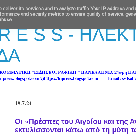
deliver its services and to analyze traffic. Your IP address and
formance and security metrics to ensure quality of service, gen
 abuse.
 R E S S - ΗΛΕ
ΔΑ
ΡΚΟΜΜΑΤΙΚΗ *ΕΙΔΗΣΕΟΓΡΑΦΙΚΗ * ΠΑΝΕΛΛΗΝΙΑ 24ωρη 
ss.blogspot.com 2)https://fnpress.blogspot.com ----- Email: sv1sal
19.7.24
Οι «Πρέσπες του Αιγαίου και της Α
εκτυλίσσονται κάτω από τη μύτη 