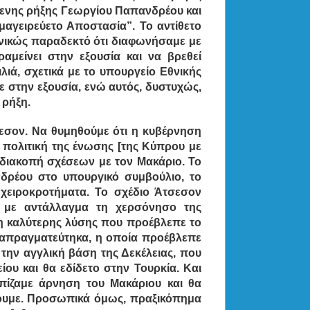
ύμενης ρήξης Γεωργίου Παπανδρέου και
μαγειρεύετο Αποστασία”. Το αντίθετο
γενικώς παραδεκτό ότι διαφωνήσαμε με
αμείνει στην εξουσία και να βρεθεί
λιά, σχετικά με το υπουργείο Εθνικής
 στην εξουσία, ενώ αυτός, δυστυχώς,
η ρήξη.
εσον.
Να θυμηθούμε ότι η κυβέρνηση
ν πολιτική της ένωσης [της Κύπρου με
ι διακοπή σχέσεων με τον Μακάριο.
Το
δρέου στο υπουργικό συμβούλιο, το
χειροκροτήματα.
Το σχέδιο Άτσεσον
με αντάλλαγμα τη χερσόνησο της
η καλύτερης λύσης που προέβλεπε το
ιαπραγματεύτηκα, η οποία προέβλεπε
την αγγλική βάση της Δεκέλειας, που
ου και θα εδίδετο στην Τουρκία. Και
ωπίζαμε άρνηση του Μακάριου και θα
ουμε. Προσωπικά όμως, πραξικόπημα