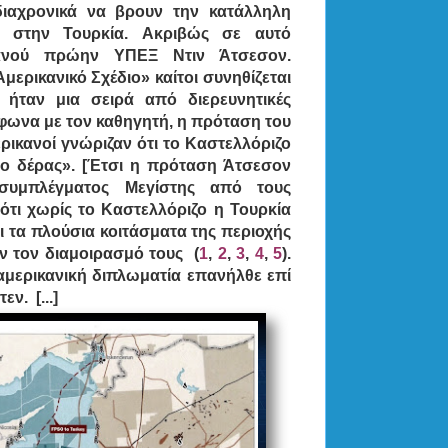
ιαχρονικά να βρουν την κατάλληλη
 στην Τουρκία.
Ακριβώς σε αυτό
ανού πρώην ΥΠΕΞ Ντιν Άτσεσον.
Αμερικανικό Σχέδιο» καίτοι συνηθίζεται
 ήταν μια σειρά από διερευνητικές
μφωνα με τον καθηγητή, η πρόταση του
ρικανοί γνώριζαν ότι το Καστελλόριζο
ο δέρας». [Έτσι η πρόταση Άτσεσον
συμπλέγματος Μεγίστης από τους
ότι χωρίς το Καστελλόριζο η Τουρκία
ι τα πλούσια κοιτάσματα της περιοχής
αν τον διαμοιρασμό τους (
1
,
2
,
3
,
4
,
5
).
αμερικανική διπλωματία επανήλθε επί
ν. [...]