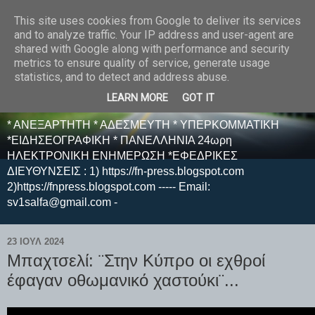
This site uses cookies from Google to deliver its services
E F E N P R E S S -
and to analyze traffic. Your IP address and user-agent are
shared with Google along with performance and security
ΗΛΕΚΤΡΟΝΙΚΗ
metrics to ensure quality of service, generate usage
statistics, and to detect and address abuse.
ΕΦΗΜΕΡΙΔΑ
LEARN MORE
GOT IT
* ΑΝΕΞΑΡΤΗΤΗ * ΑΔΕΣΜΕΥΤΗ * ΥΠΕΡΚΟΜΜΑΤΙΚΗ
*ΕΙΔΗΣΕΟΓΡΑΦΙΚΗ * ΠΑΝΕΛΛΗΝΙΑ 24ωρη
ΗΛΕΚΤΡΟΝΙΚΗ ΕΝΗΜΕΡΩΣΗ *ΕΦΕΔΡΙΚΕΣ
ΔΙΕΥΘΥΝΣΕΙΣ : 1) https://fn-press.blogspot.com
2)https://fnpress.blogspot.com ----- Email:
sv1salfa@gmail.com -
23 ΙΟΥΛ 2024
Μπαχτσελί: ¨Στην Κύπρο οι εχθροί
έφαγαν οθωμανικό χαστούκι¨...