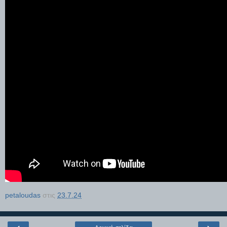
petaloudas
στις
23.7.24