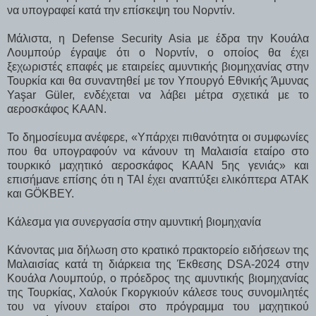
να υπογραφεί κατά την επίσκεψη του Νορντίν.
Μάλιστα, η Defense Security Asia με έδρα την Κουάλα
Λουμπούρ έγραψε ότι ο Νορντίν, ο οποίος θα έχει
ξεχωριστές επαφές με εταιρείες αμυντικής βιομηχανίας στην
Τουρκία και θα συναντηθεί με τον Υπουργό Εθνικής Άμυνας
Yaşar Güler, ενδέχεται να λάβει μέτρα σχετικά με το
αεροσκάφος KAAN.
Το δημοσίευμα ​​ανέφερε, «Υπάρχει πιθανότητα οι συμφωνίες
που θα υπογραφούν να κάνουν τη Μαλαισία εταίρο στο
τουρκικό μαχητικό αεροσκάφος KAAN 5ης γενιάς» και
επισήμανε επίσης ότι η TAI έχει αναπτύξει ελικόπτερα ATAK
και GÖKBEY.
Κάλεσμα για συνεργασία στην αμυντική βιομηχανία
Κάνοντας μια δήλωση στο κρατικό πρακτορείο ειδήσεων της
Μαλαισίας κατά τη διάρκεια της Έκθεσης DSA-2024 στην
Κουάλα Λουμπούρ, ο πρόεδρος της αμυντικής βιομηχανίας
της Τουρκίας, Χαλούκ Γκοργκιούν κάλεσε τους συνομιλητές
του να γίνουν εταίροι στο πρόγραμμα του μαχητικού