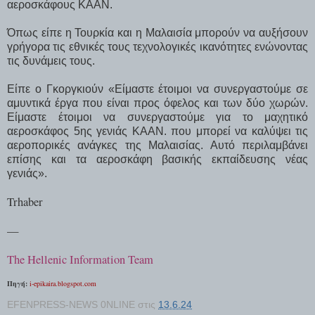
αεροσκάφους KAAN.
Όπως είπε η Τουρκία και η Μαλαισία μπορούν να αυξήσουν
γρήγορα τις εθνικές τους τεχνολογικές ικανότητες ενώνοντας
τις δυνάμεις τους.
Είπε ο Γκοργκιούν «Είμαστε έτοιμοι να συνεργαστούμε σε
αμυντικά έργα που είναι προς όφελος και των δύο χωρών.
Είμαστε έτοιμοι να συνεργαστούμε για το μαχητικό
αεροσκάφος 5ης γενιάς KAAN. που μπορεί να καλύψει τις
αεροπορικές ανάγκες της Μαλαισίας. Αυτό περιλαμβάνει
επίσης και τα αεροσκάφη βασικής εκπαίδευσης νέας
γενιάς».
Trhaber
—
The Hellenic Information Team
Πηγή:
i-epikaira.blogspot.com
EFENPRESS-NEWS 0NLINE
στις
13.6.24