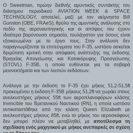
Ο Sweetman, πρώην διεθνής αμυντικός συντάκτης του
διάσημου περιοδικού AVIATION WEEK & SPACE
TECHNOLOGY, αποτελεί, μαζί με τον αείμνηστο Bill
Gunston (OBE, FRAeS), θρύλο της αμυντικής ανάλυσης στο
πεδίο της αεροναυπηγικής και οι απόψεις του έχουν
ιδιαίτερα βαρύνουσα σημασία, τουλάχιστον για όσους είναι
εξοικειωμένοι με το έργο τους. Στην ανάλυση δεν
παραγνωρίζονται τα επιτεύγματα του F-35, ωστόσο ασκείται
δριμύτατη κριτική στην απόφαση ανάπτυξης της έκδοσης
Βραχείας Απογείωσης και Κατακόρυφης Προσγείωσης
(STOVL) F-35B, η οποία ευθύνεται για τα σοβαρά
μειονεκτήματα και των λοιπών εκδόσεων.
Ανάλογα με την έκδοση το F-35 έχει μήκος 51,2-51,5ft
προκειμένου η έκδοση F-35B μήκους 51,2ft να χωράει στους
ανελκυστήρες μήκους 55ft των αεροπλανοφόρων κλάσης
Invincible του Βρετανικού Ναυτικού (RN), η οποία ωστόσο
αντικαταστάθηκε από την κλάση Queen Elizabeth με
ανελκυστήρες μήκους 85ft, ενώ το μήκος του αεροσκάφους
δεν μπορεί πλέον να μεταβληθεί, με
αποτέλεσμα τη
σχεδίαση ενός μαχητικού με μήκος ανεπαρκές σε σχέση