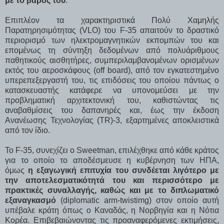
με το βάρος του
.
Επιπλέον τα χαρακτηριστικά Πολύ Χαμηλής
Παρατηρησιμότητας (VLO) του F-35 απαιτούν το δραστικό
περιορισμό των ηλεκτρομαγνητικών εκπομπών του και
επομένως τη σύντηξη δεδομένων από πολυάριθμους
παθητικούς αισθητήρες, συμπεριλαμβανομένων ορισμένων
εκτός του αεροσκάφους (off board), από τον εγκατεστημένο
υπερεπεξεργαστή του, τις επιδόσεις του οποίου πάντως ο
κατασκευαστής κατάφερε να υπονομεύσει με την
προβληματική αρχιτεκτονική του, καθιστώντας τις
αναβαθμίσεις του δαπανηρές και, έως την έκδοση
Ανανέωσης Τεχνολογίας (TR)-3, εξαρτημένες αποκλειστικά
από τον ίδιο.
Το F-35, συνεχίζει ο Sweetman, επιλέχθηκε από κάθε κράτος
για το οποίο το αποδέσμευσε η κυβέρνηση των ΗΠΑ,
όμως
η εξαγωγική επιτυχία του συνδέεται λιγότερο με
την αποτελεσματικότητά του και περισσότερο με
πρακτικές συναλλαγής, καθώς και με το διπλωματικό
εξαναγκασμό
(diplomatic arm-twistimg) στον οποίο αυτή
υπέβαλε κράτη όπως ο Καναδάς, η Νορβηγία και η Νότια
Κορέα. Επιβεβαιώνοντας τις προαναφερόμενες εκτιμήσεις,