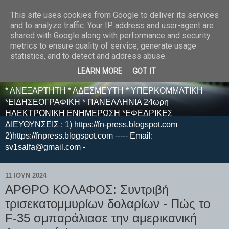
This site uses cookies from Google to deliver its services
E F E N P R E S S -
and to analyze traffic. Your IP address and user-agent are
shared with Google along with performance and security
ΗΛΕΚΤΡΟΝΙΚΗ
metrics to ensure quality of service, generate usage
statistics, and to detect and address abuse.
ΕΦΗΜΕΡΙΔΑ
LEARN MORE
GOT IT
* ΑΝΕΞΑΡΤΗΤΗ * ΑΔΕΣΜΕΥΤΗ * ΥΠΕΡΚΟΜΜΑΤΙΚΗ
*ΕΙΔΗΣΕΟΓΡΑΦΙΚΗ * ΠΑΝΕΛΛΗΝΙΑ 24ωρη
ΗΛΕΚΤΡΟΝΙΚΗ ΕΝΗΜΕΡΩΣΗ *ΕΦΕΔΡΙΚΕΣ
ΔΙΕΥΘΥΝΣΕΙΣ : 1) https://fn-press.blogspot.com
2)https://fnpress.blogspot.com ----- Email:
sv1salfa@gmail.com -
11 ΙΟΥΝ 2024
ΑΡΘΡΟ ΚΟΛΑΦΟΣ: Συντριβή
τρισεκατομμυρίων δολαρίων - Πώς το
F-35 σμπαράλιασε την αμερικανική