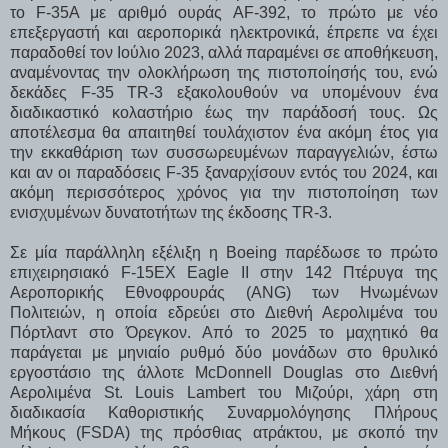
το F-35A με αριθμό ουράς AF-392, το πρώτο με νέο
επεξεργαστή και αεροπορικά ηλεκτρονικά, έπρεπε να έχει
παραδοθεί τον Ιούλιο 2023, αλλά παραμένει σε αποθήκευση,
αναμένοντας την ολοκλήρωση της πιστοποίησής του, ενώ
δεκάδες F-35 TR-3 εξακολουθούν να υπομένουν ένα
διαδικαστικό κολαστήριο έως την παράδοσή τους. Ως
αποτέλεσμα θα απαιτηθεί τουλάχιστον ένα ακόμη έτος για
την εκκαθάριση των συσσωρευμένων παραγγελιών, έστω
και αν οι παραδόσεις F-35 ξαναρχίσουν εντός του 2024, και
ακόμη περισσότερος χρόνος για την πιστοποίηση των
ενισχυμένων δυνατοτήτων της έκδοσης TR-3.
Σε μία παράλληλη εξέλιξη η Boeing παρέδωσε το πρώτο
επιχειρησιακό F-15EX Eagle II στην 142 Πτέρυγα της
Αεροπορικής Εθνοφρουράς (ANG) των Ηνωμένων
Πολιτειών, η οποία εδρεύει στο Διεθνή Αερολιμένα του
Πόρτλαντ στο Όρεγκον. Από το 2025 το μαχητικό θα
παράγεται με μηνιαίο ρυθμό δύο μονάδων στο θρυλικό
εργοστάσιο της άλλοτε McDonnell Douglas στο Διεθνή
Αερολιμένα St. Louis Lambert του Μιζούρι, χάρη στη
διαδικασία Καθοριστικής Συναρμολόγησης Πλήρους
Μήκους (FSDA) της πρόσθιας ατράκτου, με σκοπό την