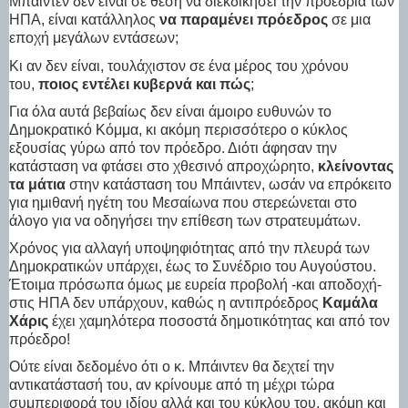
Μπάιντεν δεν είναι σε θέση να διεκδικήσει την προεδρία των
ΗΠΑ, είναι κατάλληλος
να παραμένει πρόεδρος
σε μια
εποχή μεγάλων εντάσεων;
Κι αν δεν είναι, τουλάχιστον σε ένα μέρος του χρόνου
του,
ποιος εντέλει κυβερνά και πώς
;
Για όλα αυτά βεβαίως δεν είναι άμοιρο ευθυνών το
Δημοκρατικό Κόμμα, κι ακόμη περισσότερο ο κύκλος
εξουσίας γύρω από τον πρόεδρο. Διότι άφησαν την
κατάσταση να φτάσει στο χθεσινό απροχώρητο,
κλείνοντας
τα μάτια
στην κατάσταση του Μπάιντεν, ωσάν να επρόκειτο
για ημιθανή ηγέτη του Μεσαίωνα που στερεώνεται στο
άλογο για να οδηγήσει την επίθεση των στρατευμάτων.
Χρόνος για αλλαγή υποψηφιότητας από την πλευρά των
Δημοκρατικών υπάρχει, έως το Συνέδριο του Αυγούστου.
Έτοιμα πρόσωπα όμως με ευρεία προβολή -και αποδοχή-
στις ΗΠΑ δεν υπάρχουν, καθώς η αντιπρόεδρος
Καμάλα
Χάρις
έχει χαμηλότερα ποσοστά δημοτικότητας και από τον
πρόεδρο!
Ούτε είναι δεδομένο ότι ο κ. Μπάιντεν θα δεχτεί την
αντικατάστασή του, αν κρίνουμε από τη μέχρι τώρα
συμπεριφορά του ιδίου αλλά και του κύκλου του, ακόμη και