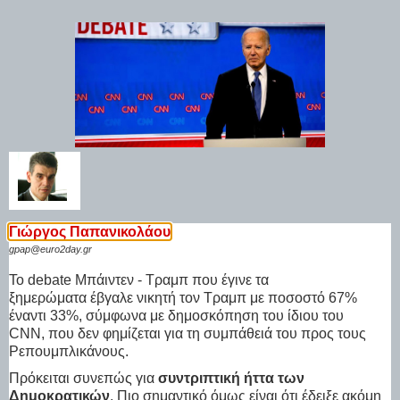
Γιώργος Παπανικολάου
gpap@euro2day.gr
Το debate Μπάιντεν - Τραμπ που έγινε τα
ξημερώματα έβγαλε νικητή τον Τραμπ με ποσοστό 67%
έναντι 33%, σύμφωνα με δημοσκόπηση του ίδιου του
CNN, που δεν φημίζεται για τη συμπάθειά του προς τους
Ρεπουμπλικάνους.
Πρόκειται συνεπώς για
συντριπτική ήττα των
Δημοκρατικών
. Πιο σημαντικό όμως είναι ότι έδειξε ακόμη