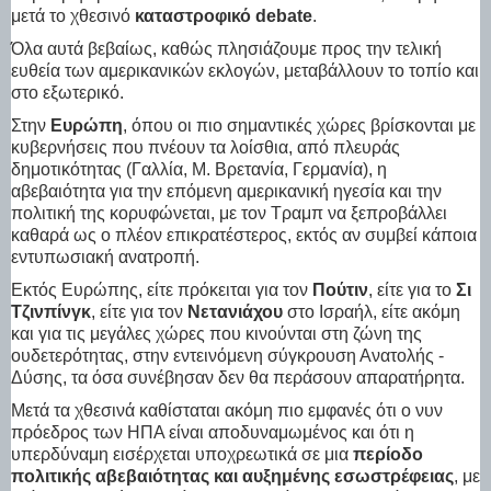
μετά το χθεσινό
καταστροφικό debate
.
Όλα αυτά βεβαίως, καθώς πλησιάζουμε προς την τελική
ευθεία των αμερικανικών εκλογών, μεταβάλλουν το τοπίο και
στο εξωτερικό.
Στην
Ευρώπη
, όπου οι πιο σημαντικές χώρες βρίσκονται με
κυβερνήσεις που πνέουν τα λοίσθια, από πλευράς
δημοτικότητας (Γαλλία, Μ. Βρετανία, Γερμανία), η
αβεβαιότητα για την επόμενη αμερικανική ηγεσία και την
πολιτική της κορυφώνεται, με τον Τραμπ να ξεπροβάλλει
καθαρά ως ο πλέον επικρατέστερος, εκτός αν συμβεί κάποια
εντυπωσιακή ανατροπή.
Εκτός Ευρώπης, είτε πρόκειται για τον
Πούτιν
, είτε για το
Σι
Τζινπίνγκ
, είτε για τον
Νετανιάχου
στο Ισραήλ, είτε ακόμη
και για τις μεγάλες χώρες που κινούνται στη ζώνη της
ουδετερότητας, στην εντεινόμενη σύγκρουση Ανατολής -
Δύσης, τα όσα συνέβησαν δεν θα περάσουν απαρατήρητα.
Μετά τα χθεσινά καθίσταται ακόμη πιο εμφανές ότι ο νυν
πρόεδρος των ΗΠΑ είναι αποδυναμωμένος και ότι η
υπερδύναμη εισέρχεται υποχρεωτικά σε μια
περίοδο
πολιτικής αβεβαιότητας και αυξημένης εσωστρέφειας
, με