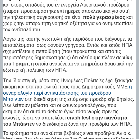
και στους οπαδούς του εν ενεργεία Αμερικανού προέδρου
(παρότι προετοιμάστηκε επί ημέρες αποκλειστικά για αυτή
την τηλεοπτική σύγκρουση) ότι είναι
πολύ γερασμένος
και
χωρίς την απαραίτητη νοητική οξύτητα για να αντιμετωπίσει
τον αντίπαλό του.
Λόγω της καυτής γεωπολιτικής περιόδου που διάγουμε, τα
αποτελέσματα ίσως φανούν γρήγορα. Εντός και εκτός ΗΠΑ
σχηματίζεται η πεποίθηση (που προκύπτει και από τις
περισσότερες δημοσκοπήσεις) ότι οδεύουμε πλέον σε
νίκη
του Τραμπ,
η οποία αναμένεται να επηρεάσει δραστικά την
εξωτερική πολιτική των ΗΠΑ.
Την ίδια στιγμή, μέσα στις Ηνωμένες Πολιτείες έχει ξεκινήσει
ακόμη και στα πιο φιλικά προς τους Δημοκρατικούς ΜΜΕ
η
σεναριολογία περί αντικατάστασης του προέδρου
Μπάιντεν
στη διεκδίκηση της επόμενης προεδρικής θητείας.
Δεν λείπουν μάλιστα και οι «συνωμοσιολόγοι», που
εκτιμούν ότι αυτό το debate έγινε τόσο νωρίς πριν τις
εκλογές, ώστε να αποτελέσει
crash test στην ικανότητα
του Μπάιντεν
να διεκδικήσει ξανά την προεδρία των ΗΠΑ.
Το ερώτημα που ανακύπτει βεβαίως είναι πρόδηλο: Αν ο κ.